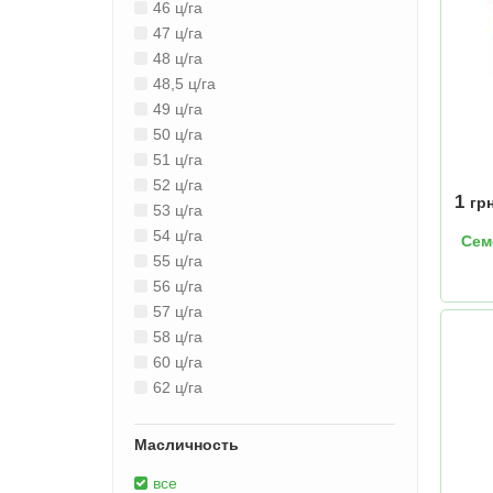
46 ц/га
47 ц/га
48 ц/га
48,5 ц/га
49 ц/га
50 ц/га
51 ц/га
52 ц/га
1
гр
53 ц/га
54 ц/га
Сем
55 ц/га
56 ц/га
57 ц/га
58 ц/га
60 ц/га
62 ц/га
Масличность
все