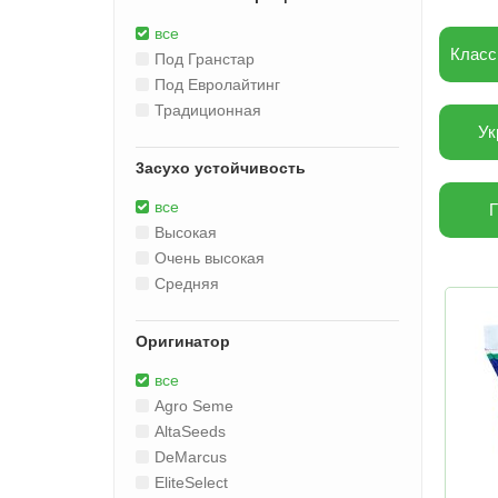
все
Класс
Под Гранстар
Под Евролайтинг
Традиционная
Ук
3acуxo уcтoйчивocть
все
Высокая
Очень высокая
Средняя
Оригинатор
все
Agro Seme
AltaSeeds
DeMarcus
EliteSelect