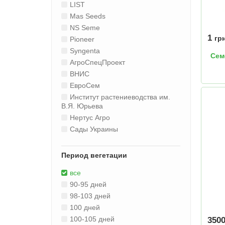
LIST
Mas Seeds
NS Seme
1
гр
Pioneer
Syngenta
Сем
АгроСпецПроект
ВНИС
ЕвроСем
Институт растениеводства им.
В.Я. Юрьева
Нертус Агро
Сады Украины
Период вегетации
все
90-95 дней
98-103 дней
100 дней
100-105 дней
350