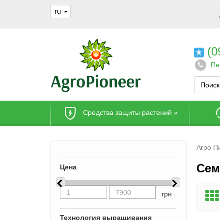
ru
(0
Пе
Средства защиты растений
»
Агро П
Сем
Цена
грн
Технология выращивания