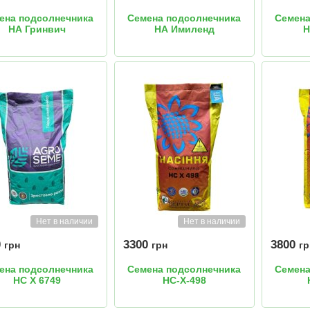
ена подсолнечника
Семена подсолнечника
Семена
НА Гринвич
НА Имиленд
Н
Нет в наличии
Нет в наличии
0
3300
3800
грн
грн
гр
ена подсолнечника
Семена подсолнечника
Семена
НС Х 6749
НС-Х-498