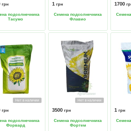
0
1
1700
грн
грн
гр
ена подсолнечника
Семена подсолнечника
Семена
Тасумо
Флавио
Нет в наличии
Нет в наличии
0
3500
1
грн
грн
грн
ена подсолнечника
Семена подсолнечника
Семена
Форвард
Фортем