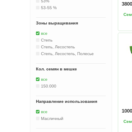
53%
380
53-55 %
Сем
Зоны выращивания
все
Степь
Степь, Лесостепь
Степь, Лесостепь, Полесье
Кол. семян в мешке
все
150.000
Направление использования
100
все
Масличный
Сем