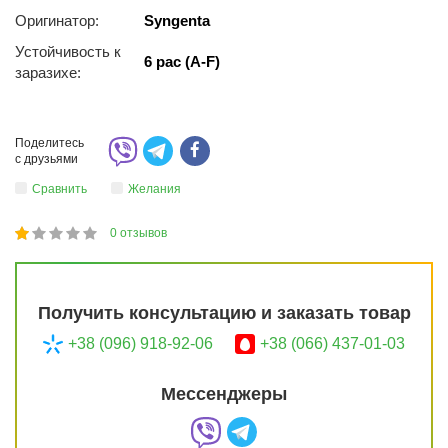
Оригинатор:
Syngenta
Устойчивость к
6 рас (A-F)
заразихе:
Поделитесь
с друзьями
Сравнить
Желания
0
отзывов
1
2
3
4
5
20
Получить консультацию и заказать товар
+38 (096) 918-92-06
+38 (066) 437-01-03
Мессенджеры