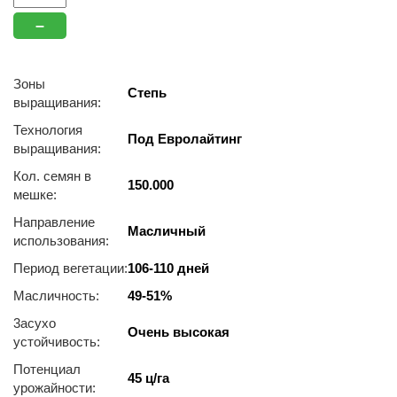
–
Зоны
Степь
выращивания:
Технология
Под Евролайтинг
выращивания:
Кол. семян в
150.000
мешке:
Направление
Масличный
использования:
Период вегетации:
106-110 дней
Масличность:
49-51%
3acуxo
Очень высокая
уcтoйчивocть:
Потенциал
45 ц/га
урожайности: