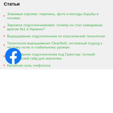
Статьи
Злаковые сорняки: перечень, фото и методы борьбы в
посевах
Заразиха подсолнечниковая: почему он стал невидимым
врагом №1 в Украине?
Выращивание подсолнечника по классической технологии
Технология выращивания Clearfield: системный подход к
чистому полю и стабильному урожаю
Выращивание подсолнечника под Гранстар: полный
практический гайд для агронома
Калийная соль глифосата
Аммонийная соль глифосата
Контактная информация
г. Кобеляки, Полтавская обл. 39200
ул. Броварская, 7