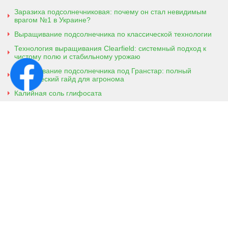
Заразиха подсолнечниковая: почему он стал невидимым
врагом №1 в Украине?
Выращивание подсолнечника по классической технологии
Технология выращивания Clearfield: системный подход к
чистому полю и стабильному урожаю
Выращивание подсолнечника под Гранстар: полный
практический гайд для агронома
Калийная соль глифосата
Аммонийная соль глифосата
Контактная информация
г. Кобеляки, Полтавская обл. 39200
ул. Броварская, 7
+38 (096) 918-92-06
+38 (066) 437-01-03
(консультация агронома для