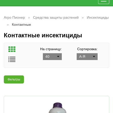
Toggl
navig
Агро Пионер
Средства защиты растений
Инсектициды
Контактные
Контактные инсектициды
На страницу:
Сортировка:
40
А-Я
Фильтры