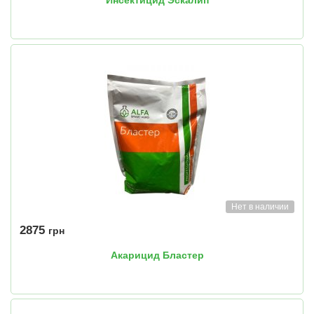
Инсектицид Эскалип
Нет в наличии
2875
грн
Акарицид Бластер