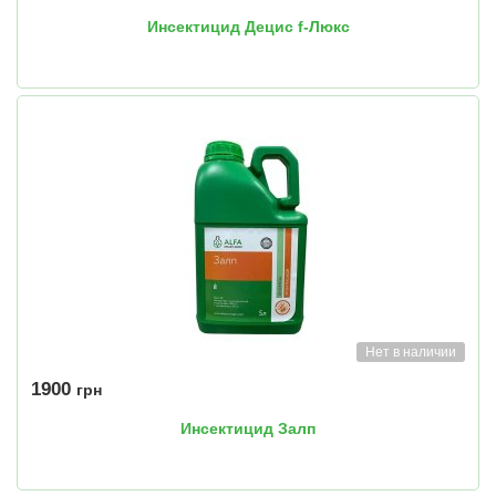
Инсектицид Децис f-Люкс
Нет в наличии
1900
грн
Инсектицид Залп