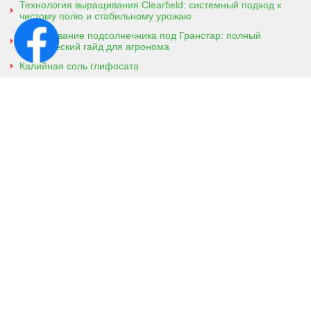
Технология выращивания Clearfield: системный подход к
чистому полю и стабильному урожаю
Выращивание подсолнечника под Гранстар: полный
практический гайд для агронома
Калийная соль глифосата
Аммонийная соль глифосата
Контактная информация
г. Кобеляки, Полтавская обл. 39200
ул. Броварская, 7
+38 (096) 918-92-06
+38 (066) 437-01-03
(консультация агронома для
клиентов)
Viber