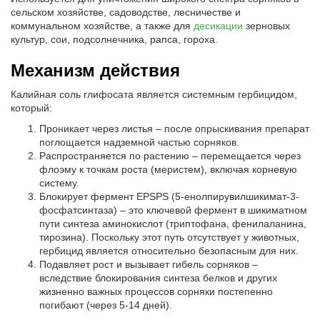
сельском хозяйстве, садоводстве, лесничестве и
коммунальном хозяйстве, а также для
десикации
зерновых
культур, сои, подсолнечника, рапса, гороха.
Механизм действия
Калийная соль глифосата является системным гербицидом,
который:
Проникает через листья – после опрыскивания препарат
поглощается надземной частью сорняков.
Распространяется по растению – перемещается через
флоэму к точкам роста (меристем), включая корневую
систему.
Блокирует фермент EPSPS (5-енолпирувилшикимат-3-
фосфатсинтаза) – это ключевой фермент в шикиматном
пути синтеза аминокислот (триптофана, фенилаланина,
тирозина). Поскольку этот путь отсутствует у животных,
гербицид является относительно безопасным для них.
Подавляет рост и вызывает гибель сорняков –
вследствие блокирования синтеза белков и других
жизненно важных процессов сорняки постепенно
погибают (через 5-14 дней).