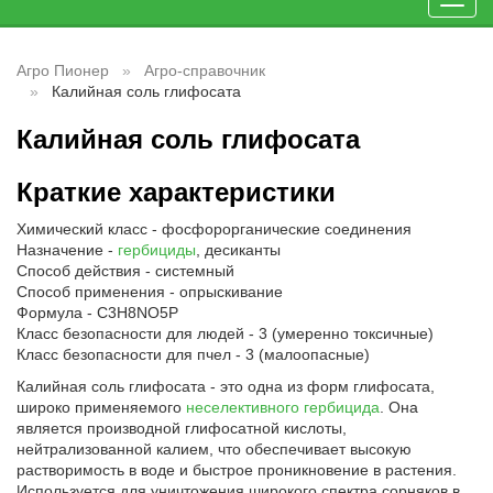
Toggl
navig
Агро Пионер
Агро-справочник
Калийная соль глифосата
Калийная соль глифосата
Краткие характеристики
Химический класс - фосфорорганические соединения
Назначение -
гербициды
, десиканты
Способ действия - системный
Способ применения - опрыскивание
Формула - C3H8NO5P
Класс безопасности для людей - 3 (умеренно токсичные)
Класс безопасности для пчел - 3 (малоопасные)
Калийная соль глифосата - это одна из форм глифосата,
широко применяемого
неселективного гербицида
. Она
является производной глифосатной кислоты,
нейтрализованной калием, что обеспечивает высокую
растворимость в воде и быстрое проникновение в растения.
Используется для уничтожения широкого спектра сорняков в