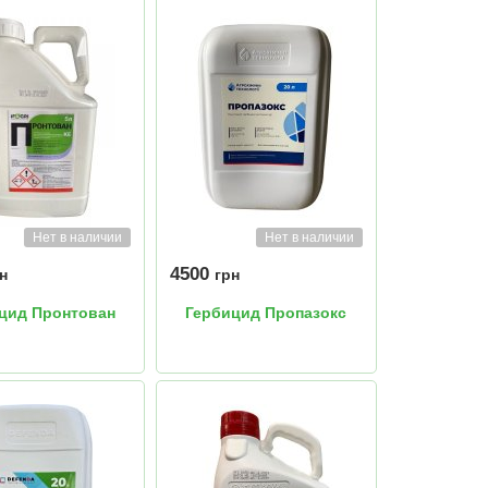
Нет в наличии
Нет в наличии
4500
н
грн
цид Пронтован
Гербицид Пропазокс