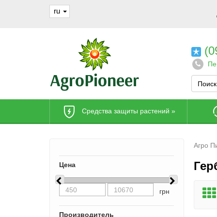
ru
(0
Пе
Средства защиты растений
»
Агро П
Гер
Цена
грн
Производитель