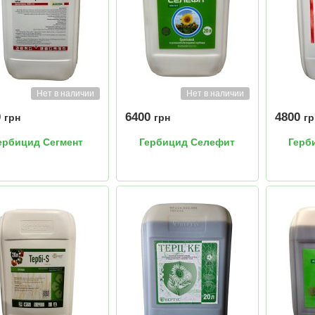
Нет в наличии
Нет в наличии
0
6400
4800
грн
грн
гр
ербицид Сегмент
Гербицид Селефит
Герб