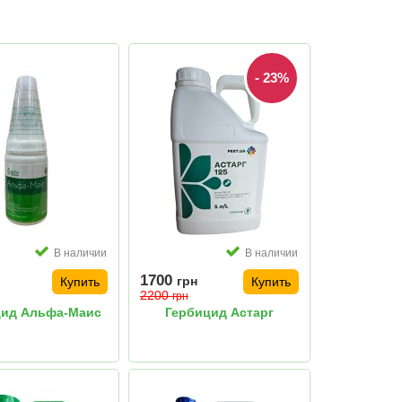
- 23%
В наличии
В наличии
1700
грн
Купить
Купить
2200
грн
цид Альфа-Маис
Гербицид Астарг