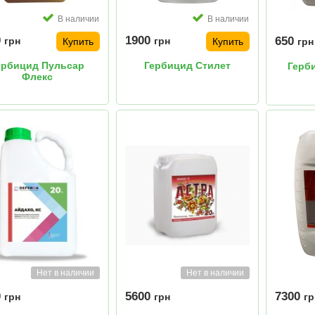
В наличии
В наличии
0
1900
650
грн
грн
Купить
Купить
грн
ербицид Пульсар
Гербицид Стилет
Герб
Флекс
Нет в наличии
Нет в наличии
0
5600
7300
грн
грн
гр