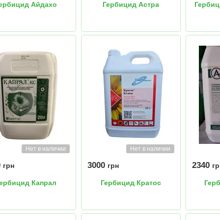
ербицид Айдахо
Гербицид Астра
Гербиц
Нет в наличии
Нет в наличии
0
3000
2340
грн
грн
гр
ербицид Капрал
Гербицид Кратос
Гер