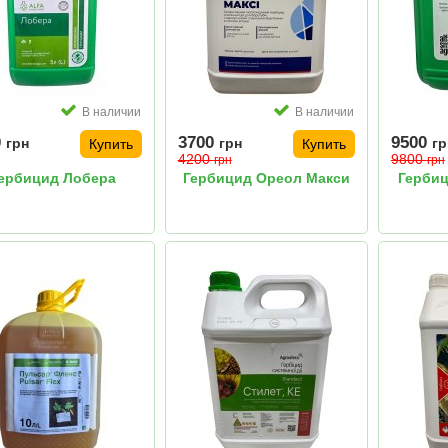
В наличии
В наличии
0
3700
9500
грн
грн
гр
Купить
Купить
4200
9800
грн
грн
ербицид Лобера
Гербицид Ореол Макси
Гербиц