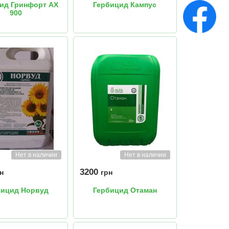
ид Гринфорт АХ
Гербицид Кампус
900
Нет в наличии
Нет в наличии
3200
н
грн
бицид Норвуд
Гербицид Отаман