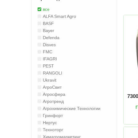
все
ALFA Smart Agro
BASF
Bayer
Defenda
Disves
FMC
IFAGRI
PEST
RANGOLI
Ukravit
АгроСвит
Агросфера
730
Агротренд
Г
Агрохимические Технологии
Гринфорт
Нертус
Техноторг
Химагромаркетинг