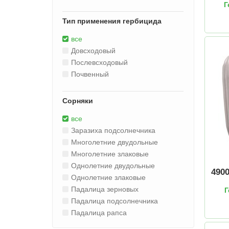
Г
Тип применения гербицида
все
Довсходовый
Послевсходовый
Почвенный
Сорняки
все
Заразиха подсолнечника
Многолетние двудольные
Многолетние злаковые
Однолетние двудольные
490
Однолетние злаковые
Падалица зерновых
Г
Падалица подсолнечника
Падалица рапса