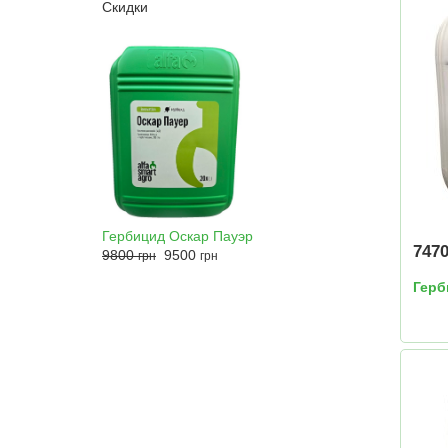
Скидки
Гербицид Оскар Пауэр
747
9800
9500
грн
грн
Герб