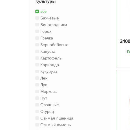
Культуры
все
Бахчевые
Виноградники
Горох
Гречка
240
Зернобобовые
Капуста
Г
Картофель
Кориандр
Кукуруза
Лен
Лук
Морковь
Нут
Овощные
Огурец
Озимая пшеница
Озимый ячмень