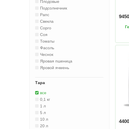
Плодовые
Подсолнечник
Рапс
945
Свекла
Г
Сорго
Соя
Томаты
Фасоль
Чеснок
Яровая пшеница
Яровой ячмень
Тара
все
0,1 кг
1 л
5 л
10 л
440
20 л