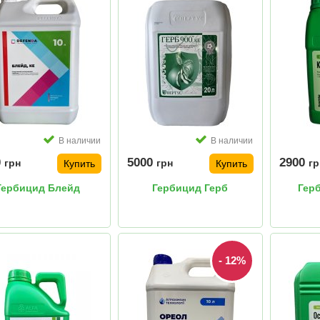
В наличии
В наличии
0
5000
2900
грн
грн
гр
Купить
Купить
Гербицид Блейд
Гербицид Герб
Гер
- 12%