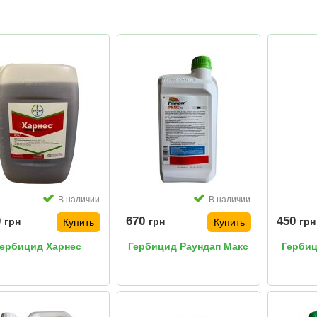
В наличии
В наличии
0
670
450
грн
грн
грн
Купить
Купить
ербицид Харнес
Гербицид Раундап Макс
Герби