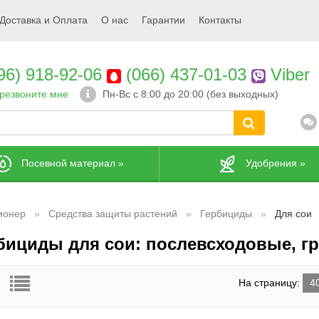
Доставка и Оплата
О нас
Гарантии
Контакты
96) 918-92-06
(066) 437-01-03
Viber
резвоните мне
Пн-Вс с 8:00 до 20:00 (без выходных)
Посевной материал
»
Удобрения
»
ионер
Средства защиты растений
Гербициды
Для сои
бициды для сои: послевсходовые, г
На страницу:
4