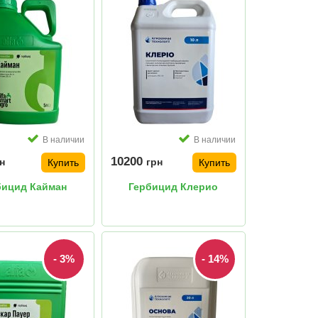
В наличии
В наличии
10200
н
грн
Купить
Купить
бицид Кайман
Гербицид Клерио
- 3%
- 14%