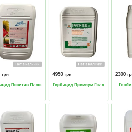
Нет в наличии
Нет в наличии
0
4950
2300
грн
грн
гр
ицид Позитив Плюс
Гербицид Премиум Голд
Герби