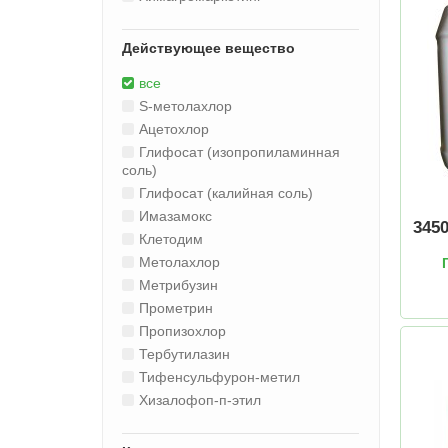
Действующее вещество
все
S-метолахлор
Ацетохлор
Глифосат (изопропиламинная
соль)
Глифосат (калийная соль)
Имазамокс
345
Клетодим
Метолахлор
Метрибузин
Прометрин
Пропизохлор
Тербутилазин
Тифенсульфурон-метил
Хизалофоп-п-этил