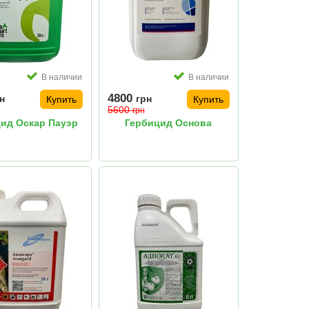
В наличии
В наличии
4800
н
грн
Купить
Купить
5600
грн
ид Оскар Пауэр
Гербицид Основа