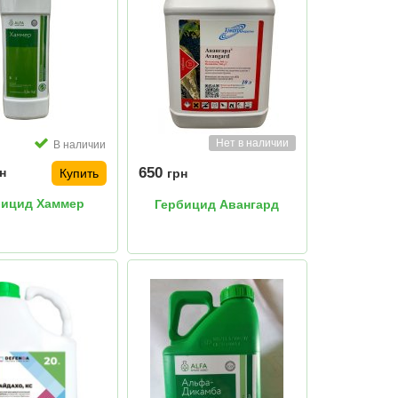
Нет в наличии
В наличии
650
н
Купить
грн
бицид Хаммер
Гербицид Авангард