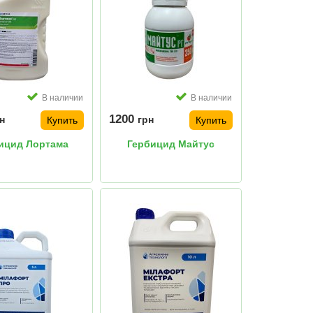
В наличии
В наличии
1200
н
грн
Купить
Купить
ицид Лортама
Гербицид Майтус