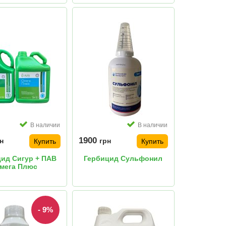
В наличии
В наличии
1900
н
грн
Купить
Купить
ид Сигур + ПАВ
Гербицид Сульфонил
мега Плюс
- 9%