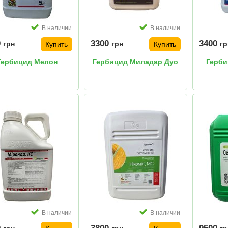
В наличии
В наличии
0
3300
3400
грн
грн
гр
Купить
Купить
Гербицид Мелон
Гербицид Миладар Дуо
Герб
В наличии
В наличии