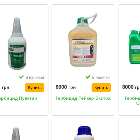
В наличии
В наличии
0
8900
8000
грн
грн
гр
Купить
Купить
ербицид Пунктир
Гербицид Рейкер Экстра
Гербиц
О