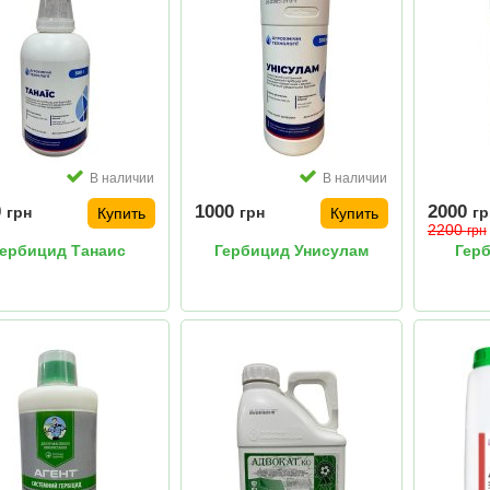
В наличии
В наличии
0
1000
2000
грн
грн
гр
Купить
Купить
2200
грн
ербицид Танаис
Гербицид Унисулам
Гер