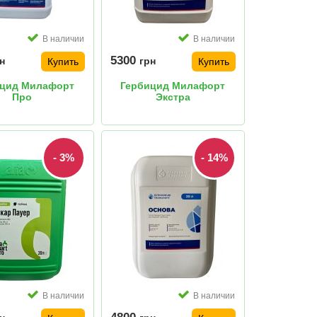
В наличии
В наличии
5300
н
грн
Купить
Купить
ицид Милафорт
Гербицид Милафорт
Про
Экстра
- 3%
- 14%
В наличии
В наличии