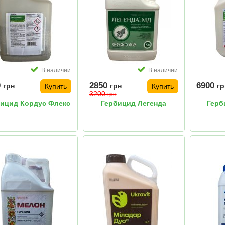
В наличии
В наличии
0
2850
6900
грн
грн
гр
Купить
Купить
3200
грн
ицид Кордус Флекс
Гербицид Легенда
Герб