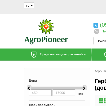
ru
(0
Пе
Средства защиты растений
»
Агро П
Гер
Цена
(до
грн
Производитель