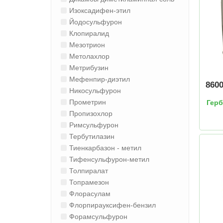
Изоксадифен-этил
Йодосульфурон
Клопиралид
Мезотрион
Метолахлор
Метрибузин
Мефенпир-диэтил
860
Никосульфурон
Прометрин
Герб
Пропизохлор
Римсульфурон
Тербутилазин
Тиенкарбазон - метил
Тифенсульфурон-метил
Толпиралат
Топрамезон
Флорасулам
Флорпирауксифен-бензил
Форамсульфурон