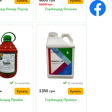
4800
н
грн
Купить
Купить
5600
грн
ид Оскар Пауэр
Гербицид Основа
В наличии
В наличии
1350
н
грн
Купить
Купить
бицид Прайм
Гербицид Примус