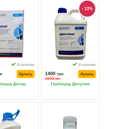
- 13%
В наличии
В наличии
1400
н
грн
Купить
Купить
1600
грн
бицид Дилар
Гербицид Дисулам