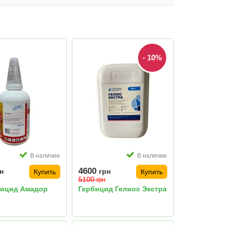
- 10%
В наличии
В наличии
4600
н
грн
Купить
Купить
5100
грн
бицид Амадор
Гербицид Гелиос Экстра