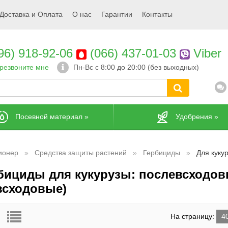
Доставка и Оплата
О нас
Гарантии
Контакты
96) 918-92-06
(066) 437-01-03
Viber
резвоните мне
Пн-Вс с 8:00 до 20:00 (без выходных)
Посевной материал
»
Удобрения
»
ионер
Средства защиты растений
Гербициды
Для куку
бициды для кукурузы: послевсходов
всходовые)
На страницу:
4