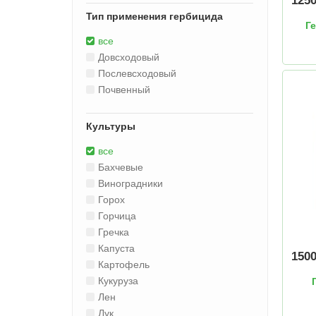
125
Тип применения гербицида
Г
все
Довсходовый
Послевсходовый
Почвенный
Культуры
все
Бахчевые
Виноградники
Горох
Горчица
Гречка
Капуста
150
Картофель
Кукуруза
Лен
Лук