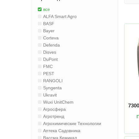
все
ALFA Smart Agro
BASF
Bayer
Corteva
Defenda
Disves
DuPont
FMC
PEST
RANGOLI
Syngenta
Ukravit
Wuxi UnitChem
730
Агросфера
Агротренд
Г
Агрохимические Технологии
Аптека Садовника
Вассма Кемикал