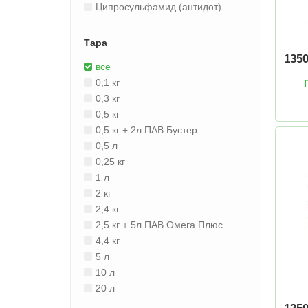
Ципросульфамид (антидот)
Тара
135
все
0,1 кг
0,3 кг
0,5 кг
0,5 кг + 2л ПАВ Бустер
0,5 л
0,25 кг
1 л
2 кг
2,4 кг
2,5 кг + 5л ПАВ Омега Плюс
4,4 кг
5 л
10 л
20 л