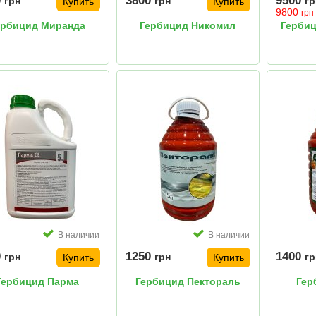
0
3800
9500
грн
грн
гр
Купить
Купить
9800
грн
ербицид Миранда
Гербицид Никомил
Гербиц
В наличии
В наличии
0
1250
1400
грн
грн
гр
Купить
Купить
Гербицид Парма
Гербицид Пектораль
Гер