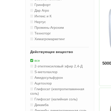
Гринфорт
Дар Агро
Интекс и К
Нертус
Проминь-Агрохим
Техноторг
Химагромаркетинг
Действующее вещество
все
500
2-этилгексиловый эфир 2,4-Д
S-метолахлор
Амидосульфурон
Ацетохлор
Глифосат (изопропиламинная
соль)
Глифосат (калийная соль)
Дикамба
Дикамбы диметиламинная соль