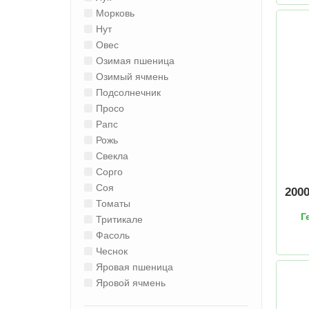
Морковь
Нут
Овес
Озимая пшеница
Озимый ячмень
Подсолнечник
Просо
Рапс
Рожь
Свекла
Сорго
Соя
200
Томаты
Г
Тритикале
Фасоль
Чеснок
Яровая пшеница
Яровой ячмень