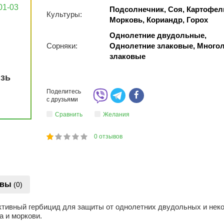
01-03
Подсолнечник, Соя, Картофел
Культуры:
Морковь, Кориандр, Горох
Однолетние двудольные,
Сорняки:
Однолетние злаковые, Много
злаковые
язь
Поделитесь
с друзьями
Сравнить
Желания
0
отзывов
1
2
3
4
5
20
ывы
(0)
ктивный гербицид для защиты от однолетних двудольных и нек
а и моркови.