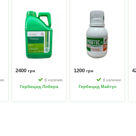
2400
1200
4
грн
грн
чии
В наличии
В наличии
Гербицид Лобера
Гербицид Майтус