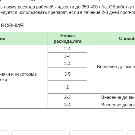
 норму расхода рабочей жидкости до 350-400 л/га. Обработку 
ндуется использовать препарат, если в течение 2-3 дней прогн
несения
Норма
вия
Способ
расхода,л/га
2-4
3-4
3-4
Внесение до высе
няки и некоторые
3-5
яки
2
2-3
Внесение до вы
3-4
Внесение до вы