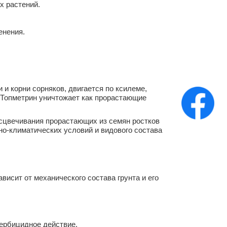
х растений.
енения.
и корни сорняков, двигается по ксилеме,
. Топметрин уничтожает как прорастающие
есцвечивания прорастающих из семян ростков
нно-климатических условий и видового состава
висит от механического состава грунта и его
гербицидное действие.