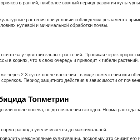
орняков в ранний, наиболее важный период развития культурны
культурные растения при условии соблюдения регламента прим
словиях нулевой и минимальной обработки почвы.
синтеза у чувствительных растений. Проникая через проростки 
ы в корнях, что в свою очередь и приводит к гибели растений
же через 2-3 суток после внесения - в виде пожелтения или об
х сорняков. Период защитного действия в зависимости от почве
бицида Топметрин
 или после посева, но до появления всходов. Норма расхода за
 норма расхода увеличивается до максимальной.
роводить междурядные культивации, поскольку это снизит его 