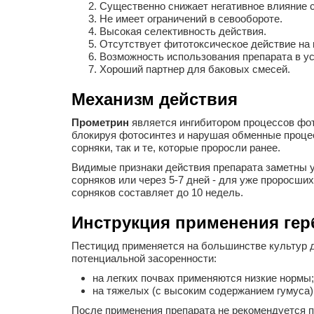
Существенно снижает негативное влияние с
Не имеет ограничений в севообороте.
Высокая селективность действия.
Отсутствует фитотоксическое действие на 
Возможность использования препарата в у
Хороший партнер для баковых смесей.
Механизм действия
Прометрин
является ингибитором процессов фото
блокируя фотосинтез и нарушая обменные процесс
сорняки, так и те, которые проросли ранее.
Видимые признаки действия препарата заметны у
сорняков или через 5-7 дней - для уже проросши
сорняков составляет до 10 недель.
Инструкция применения гер
Пестицид применяется на большинстве культур до
потенциальной засоренности:
на легких почвах применяются низкие нормы;
на тяжелых (с высоким содержанием гумуса)
После применения препарата не рекомендуется п