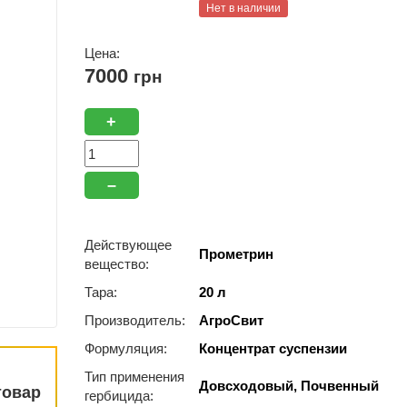
Нет в наличии
Цена:
7000
грн
+
–
Действующее
Прометрин
вещество:
Тара:
20 л
Производитель:
АгроСвит
Формуляция:
Концентрат суспензии
Тип применения
Довсходовый, Почвенный
товар
гербицида: