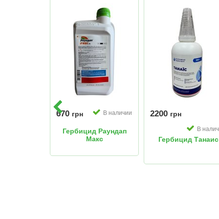
670
2200
В наличии
грн
грн
В наличии
В нали
Гербицид Раундап
Макс
д Стилет
Гербицид Танаис