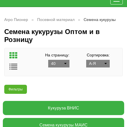
Toggl
navig
Агро Пионер
Посевной материал
Семена кукурузы
Семена кукурузы Оптом и в
Розницу
На страницу:
Сортировка:
40
А-Я
Фильтры
Кукуруза ВНИС
Семена кукурузы МАИС