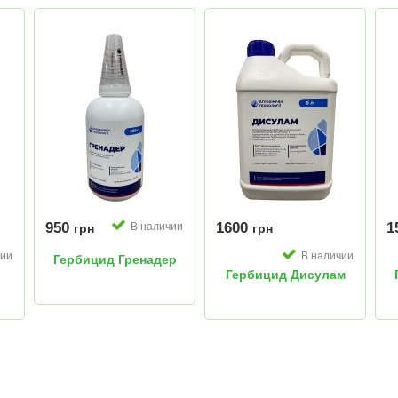
950
1600
1
В наличии
грн
грн
чии
В наличии
Гербицид Гренадер
Гербицид Дисулам