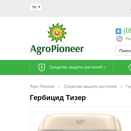
ru
(0
Пе
Средства защиты растений
»
Агро Пионер
Средства защиты растений
Ге
Гербицид Тизер