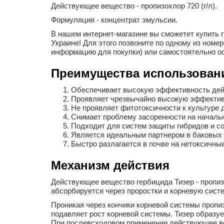
Действующее вещество - пропизохлор 720 (г/л).
Формуляция - концентрат эмульсии.
В нашем интернет-магазине вы сможетет купить г
Украине! Для этого позвоните по одному из номер
информацию для покупки) или самостоятельно оф
Преимущества использован
Обеспечивает высокую эффективность дейст
Проявляет чрезвычайно высокую эффективн
Не проявляет фитотоксичности к культуре 
Снимает проблему засоренности на начальн
Подходит для систем защиты гибридов и со
Является идеальным партнером в баковых 
Быстро разлагается в почве на нетоксичны
Механизм действия
Действующее вещество гербицида Тизер - пропиз
абсорбируется через проростки и корневую сист
Проникая через кончики корневой системы пропиз
подавляет рост корневой системы. Тизер образу
При послевсходовом применении действующее вещ