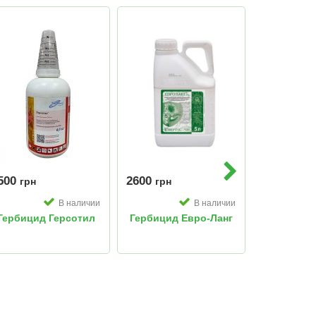
500
2600
3500
грн
грн
грн
В наличии
В наличии
Гербицид Герсотил
Гербицид Евро-Ланг
Гербицид