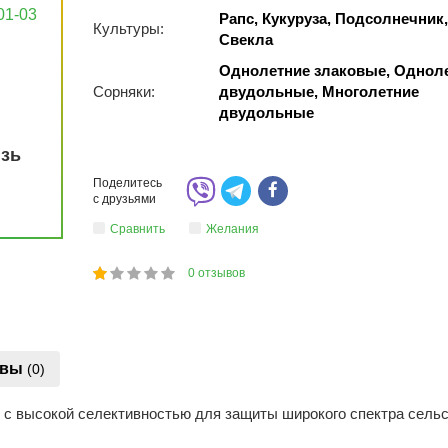
01-03
Рапс, Кукуруза, Подсолнечник,
Культуры:
Свекла
Однолетние злаковые, Однол
Сорняки:
двудольные, Многолетние
двудольные
язь
Поделитесь
с друзьями
Сравнить
Желания
0
отзывов
1
2
3
4
5
20
ывы
(0)
с высокой селективностью для защиты широкого спектра сельс