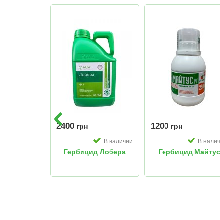
2400
1200
В наличии
грн
грн
В наличии
В нали
д Грозный
перт
Гербицид Лобера
Гербицид Майтус