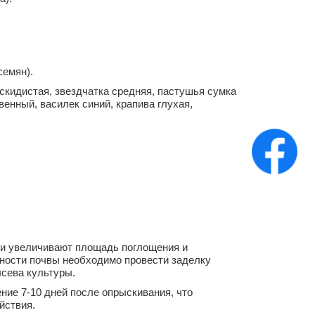
семян).
кидистая, звездчатка средняя, ​​пастушья сумка
енный, василек синий, крапива глухая,
ки увеличивают площадь поглощения и
жности почвы необходимо провести заделку
ысева культуры.
ие 7-10 дней после опрыскивания, что
йствия.