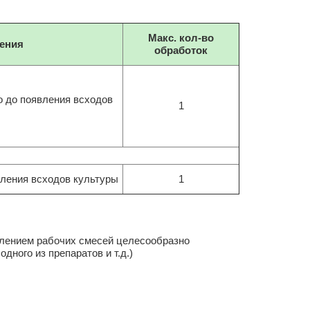
Макс. кол-во
нения
обработок
о до появления всходов
1
вления всходов культуры
1
влением рабочих смесей целесообразно
дного из препаратов и т.д.)