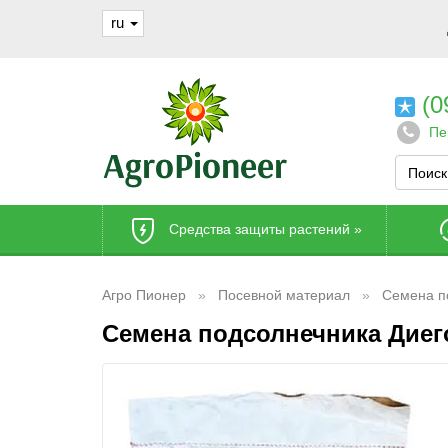
ru
(0
Пе
Средства защиты растений
»
Агро Пионер
Посевной материал
Семена п
Семена подсолнечника Диег