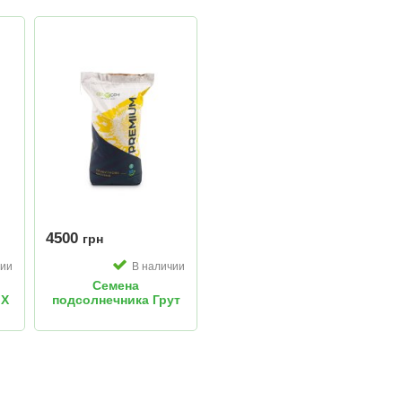
4500
грн
чии
В наличии
Семена
 Х
подсолнечника Грут