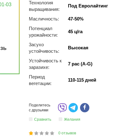
Технология
01-03
Под Евролайтинг
выращивания:
Масличность:
47-50%
Потенциал
45 ц/га
урожайности:
3acуxo
язь
Высокая
уcтoйчивocть:
Устойчивость к
7 рас (A-G)
заразихе:
Период
110-115 дней
вегетации:
Поделитесь
с друзьями
Сравнить
Желания
0
отзывов
1
2
3
4
5
20