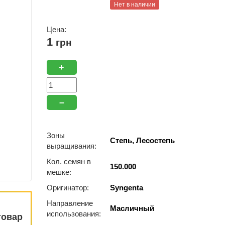
Нет в наличии
Цена:
1
грн
+
–
Зоны
Степь, Лесостепь
выращивания:
Кол. семян в
150.000
мешке:
Оригинатор:
Syngenta
Направление
Масличный
использования:
товар