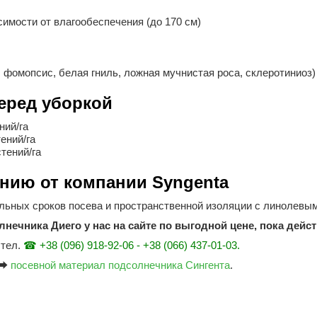
имости от влагообеспечения (до 170 см)
 фомопсис, белая гниль, ложная мучнистая роса, склеротиниоз)
еред уборкой
ний/га
ений/га
тений/га
нию от компании Syngenta
ьных сроков посева и пространственной изоляции с линолевым
нечника Диего у нас на сайте по выгодной цене, пока дейс
тел.
☎ +38 (096) 918-92-06 - +38 (066) 437-01-03.
 ⮕
посевной материал подсолнечника Сингента
.