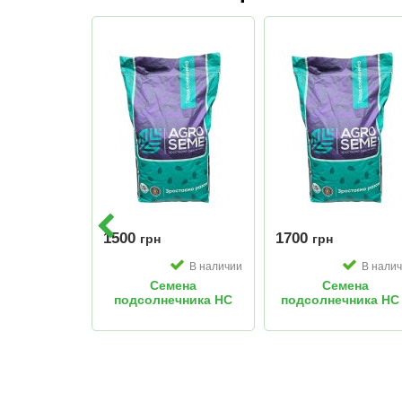
1500
1700
грн
грн
В наличии
В нали
Семена
Семена
подсолнечника НС
подсолнечника НС
Таурус
6045