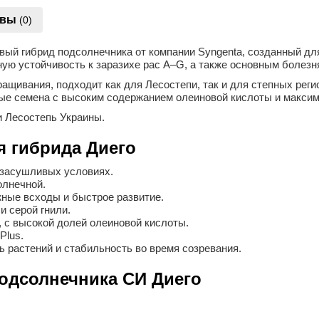
ывы
(0)
 гибрид подсолнечника от компании Syngenta, созданный для т
ую устойчивость к заразихе рас A–G, а также основным болезн
ащивания, подходит как для Лесостепи, так и для степных рег
ые семена с высоким содержанием олеиновой кислоты и максим
 Лесостепь Украины.
 гибрида Диего
 засушливых условиях.
олнечной.
жные всходы и быстрое развитие.
и серой гнили.
с высокой долей олеиновой кислоты.
Plus.
 растений и стабильность во время созревания.
одсолнечника СИ Диего