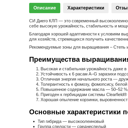
Описание
Характеристики
Отз
СИ Диего КЛП — это современный высокоолеиновый
себе высокую урожайность, стабильность и мощн
Благодаря хорошей адаптивности к условиям выр
для хозяйств, стремящихся получить качественн
Рекомендуемые зоны для выращивания – Степь и
Преимущества выращивания
Высокая и стабильная урожайность даже в
Устойчивость к 6 расам A–G заразихи подс
Отличная энергия начального роста — дру
Толерантность к фомозу, фомопсису, белой 
Повышенное содержание масла — 50–52 %, 
Пригоден к гербицидам системы Clearfield® 
Хорошая опыление корзинки, выровненность
Основные характеристики п
Тип гибрида — высокоолеиновый
Группа спелости — среднеспелый