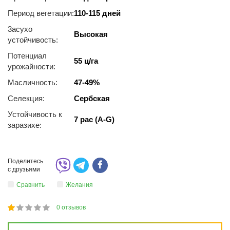
Период вегетации:
110-115 дней
3acуxo
Высокая
уcтoйчивocть:
Потенциал
55 ц/га
урожайности:
Масличность:
47-49%
Селекция:
Сербская
Устойчивость к
7 рас (A-G)
заразихе:
Поделитесь
с друзьями
Сравнить
Желания
0
отзывов
1
2
3
4
5
20