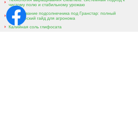
чистому полю и стабильному урожаю
Выращивание подсолнечника под Гранстар: полный
практический гайд для агронома
Калийная соль глифосата
Аммонийная соль глифосата
Контактная информация
г. Кобеляки, Полтавская обл. 39200
ул. Броварская, 7
+38 (096) 918-92-06
+38 (066) 437-01-03
(консультация агронома для
клиентов)
Viber
Телеграм