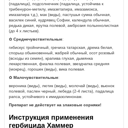
(падалица), подсолнечник (падалица, устойчива к
трибенурон-метилу, имазетапира, имазамокса,
имазапира т.д.), мак (виды), пастушья сумка обычная,
василек синий, кудрявец Софии, календула обычная,
редька дикая, ярутка полевой, амброзия полыннолистная
(до 4 х листьев).
✿
Среднечувствительные
:
гибискус тройничный, гречиха татарская, дрема белая,
спорыш обыкновенный, жабрей обычный, осот розовый
(всходы из семян), крапива глухая, дымянка
лекарственная, фиалка полевая, звездчатка средняя
(мокрец), горошек (виды), вика полевая.
✿
Малочувствительные
:
вероника (виды), лютик (виды), молочай (виды), вьюнок
полевой, паслен черный, лебеда (2-4 листа), падалица
рапса, устойчивого к имидазолинонам.
Препарат не действует на злаковые сорняки!
Инструкция применения
гербицида Хаммер