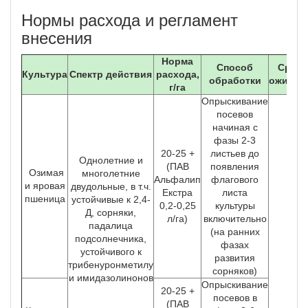
Нормы расхода и регламент
внесения
Норма
Способ
Сроки
Культура
Спектр действия
расхода,
обработки
ожидан
г/га
Опрыскивание
посевов
начиная с
фазы 2-3
20-25 +
листьев до
Однолетние и
(ПАВ
появления
Озимая
многолетние
Альфалип
флагового
и яровая
двудольные, в т.ч.
Екстра
листа
пшеница
устойчивые к 2,4-
0,2-0,25
культуры
Д, сорняки,
л/га)
включительно
1
падалица
(на ранних
подсолнечника,
фазах
устойчивого к
развития
трибенуронметилу
сорняков)
и имидазолинонов
Опрыскивание
20-25 +
посевов в
(ПАВ