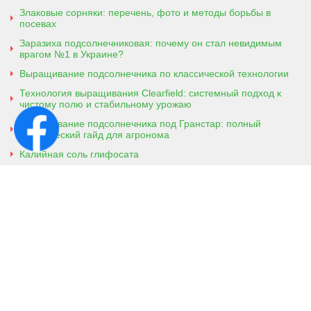
Злаковые сорняки: перечень, фото и методы борьбы в
посевах
Заразиха подсолнечниковая: почему он стал невидимым
врагом №1 в Украине?
Выращивание подсолнечника по классической технологии
Технология выращивания Clearfield: системный подход к
чистому полю и стабильному урожаю
Выращивание подсолнечника под Гранстар: полный
практический гайд для агронома
Калийная соль глифосата
Аммонийная соль глифосата
Контактная информация
г. Кобеляки, Полтавская обл. 39200
ул. Броварская, 7
+38 (096) 918-92-06