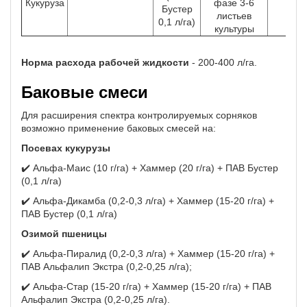
Кукуруза
фазе 3-6
Бустер
листьев
0,1 л/га)
культуры
Норма расхода рабочей жидкости
- 200-400 л/га.
Баковые смеси
Для расширения спектра контролируемых сорняков
возможно применение баковых смесей на:
Посевах кукурузы
✔️ Альфа-Маис (10 г/га) + Хаммер (20 г/га) + ПАВ Бустер
(0,1 л/га)
✔️ Альфа-Дикамба (0,2-0,3 л/га) + Хаммер (15-20 г/га) +
ПАВ Бустер (0,1 л/га)
Озимой пшеницы
✔️ Альфа-Пиралид (0,2-0,3 л/га) + Хаммер (15-20 г/га) +
ПАВ Альфалип Экстра (0,2-0,25 л/га);
✔️ Альфа-Стар (15-20 г/га) + Хаммер (15-20 г/га) + ПАВ
Альфалип Экстра (0,2-0,25 л/га).