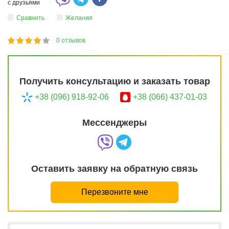
с друзьями
Сравнить
Желания
0
отзывов
1
2
3
4
5
73
Получить консультацию и заказать товар
+38 (096) 918-92-06
+38 (066) 437-01-03
Мессенджеры
Оставить заявку на обратную связь
Перезвоните мне