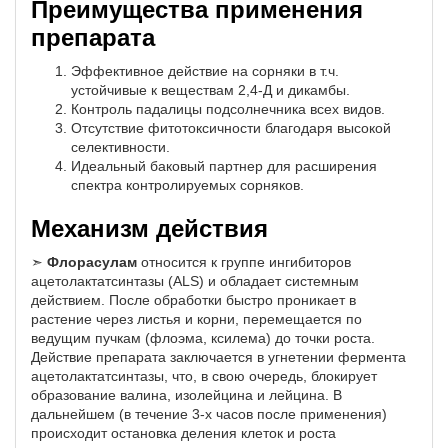
Преимущества применения
препарата
Эффективное действие на сорняки в т.ч.
устойчивые к веществам 2,4-Д и дикамбы.
Контроль падалицы подсолнечника всех видов.
Отсутствие фитотоксичности благодаря высокой
селективности.
Идеальный баковый партнер для расширения
спектра контролируемых сорняков.
Механизм действия
➣
Флорасулам
относится к группе ингибиторов
ацетолактатсинтазы (ALS) и обладает системным
действием. После обработки быстро проникает в
растение через листья и корни, перемещается по
ведущим пучкам (флоэма, ксилема) до точки роста.
Действие препарата заключается в угнетении фермента
ацетолактатсинтазы, что, в свою очередь, блокирует
образование валина, изолейцина и лейцина. В
дальнейшем (в течение 3-х часов после применения)
происходит остановка деления клеток и роста