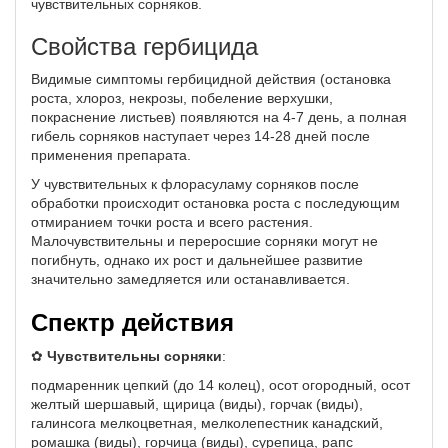
чувствительных сорняков.
Свойства гербицида
Видимые симптомы гербицидной действия (остановка
роста, хлороз, некрозы, побеление верхушки,
покраснение листьев) появляются на 4-7 день, а полная
гибель сорняков наступает через 14-28 дней после
применения препарата.
У чувствительных к флорасуламу сорняков после
обработки происходит остановка роста с последующим
отмиранием точки роста и всего растения.
Малочувствительны и переросшие сорняки могут не
погибнуть, однако их рост и дальнейшее развитие
значительно замедляется или останавливается.
Спектр действия
✿
Чувствительны сорняки
:
подмаренник цепкий (до 14 колец), осот огородный, осот
желтый шершавый, щирица (виды), горчак (виды),
галинсога мелкоцветная, мелколепестник канадский,
ромашка (виды), горчица (виды), сурепица, рапс