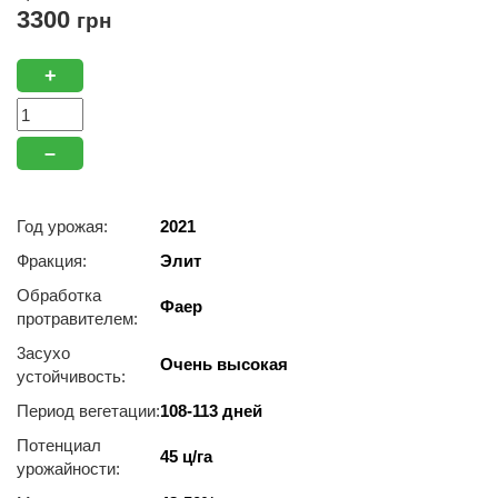
3300
грн
+
–
Год урожая:
2021
Фракция:
Элит
Обработка
Фаер
протравителем:
3acуxo
Очень высокая
уcтoйчивocть:
Период вегетации:
108-113 дней
Потенциал
45 ц/га
урожайности: