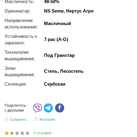
Масличность:
48-50%
Оригинатор:
NS Seme, Нертус Агро
Направление
Масличный
использования:
Устойчивость к
7 рас (A-G)
заразихе:
Технология
Под Гранстар
выращивания:
Зоны
Степь, Лесостепь
выращивания:
Селекция:
Сербская
Поделитесь
с друзьями
Сравнить
Желания
0
отзывов
1
2
3
4
5
20