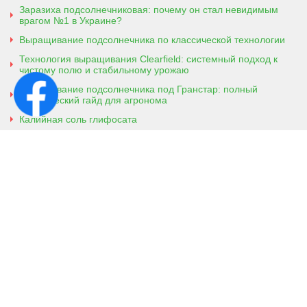
Заразиха подсолнечниковая: почему он стал невидимым
врагом №1 в Украине?
Выращивание подсолнечника по классической технологии
Технология выращивания Clearfield: системный подход к
чистому полю и стабильному урожаю
Выращивание подсолнечника под Гранстар: полный
практический гайд для агронома
Калийная соль глифосата
Аммонийная соль глифосата
Контактная информация
г. Кобеляки, Полтавская обл. 39200
ул. Броварская, 7
+38 (096) 918-92-06
+38 (066) 437-01-03
(консультация агронома для