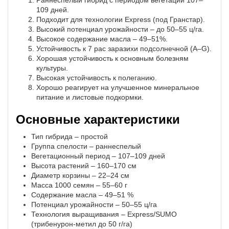
Раннеспелый гибрид с периодом вегетации 107–
109 дней.
Подходит для технологии Express (под Гранстар).
Высокий потенциал урожайности – до 50–55 ц/га.
Высокое содержание масла – 49–51%.
Устойчивость к 7 рас заразихи подсолнечной (A–G).
Хорошая устойчивость к основным болезням
культуры.
Высокая устойчивость к полеганию.
Хорошо реагирует на улучшенное минеральное
питание и листовые подкормки.
Основные характеристики
Тип гибрида – простой
Группа спелости – раннеспелый
Вегетационный период – 107–109 дней
Высота растений – 160–170 см
Диаметр корзины – 22–24 см
Масса 1000 семян – 55–60 г
Содержание масла – 49–51 %
Потенциал урожайности – 50–55 ц/га
Технология выращивания – Express/SUMO
(трибенурон-метил до 50 г/га)