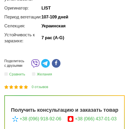
Оригинатор:
LIST
Период вегетации:
107-109 дней
Селекция:
Украинская
Устойчивость к
7 рас (A-G)
заразихе:
Поделитесь
с друзьями
Сравнить
Желания
0
отзывов
1
2
3
4
5
100
Получить консультацию и заказать товар
+38 (096) 918-92-06
+38 (066) 437-01-03