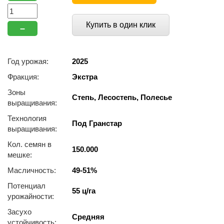
Купить в один клик
–
Год урожая:
2025
Фракция:
Экстра
Зоны
Степь, Лесостепь, Полесье
выращивания:
Технология
Под Гранстар
выращивания:
Кол. семян в
150.000
мешке:
Масличность:
49-51%
Потенциал
55 ц/га
урожайности:
3acуxo
Средняя
уcтoйчивocть: