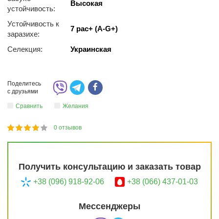
Высокая
уcтoйчивocть:
Устойчивость к
7 pac+ (A-G+)
заразихе:
Селекция:
Украинская
Поделитесь
с друзьями
Сравнить
Желания
0
отзывов
1
2
3
4
5
77
Получить консультацию и заказать товар
+38 (096) 918-92-06
+38 (066) 437-01-03
Мессенджеры