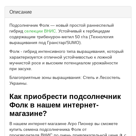
Описание
Подсолнечник Фолк — новый простой раннеспелый
гибрид
селекции ВНИС
. Устойчивый к гербицидам
содержащим трибенурон-метил 50 г/га (Технология
выращивания под Гранстар/SUMO).
Фолк - гибрид интенсивного типа выращивания, который
характеризуется отличной устойчивостью к ложной
мучнистой росе и высоким потенциалом урожайности
при засухе.
Благоприятные зоны выращивания: Степь и Лесостепь
Украины.
Как приобрести подсолнечник
Фолк в нашем интернет-
магазине?
В нашем интернет-магазине Агро Пионер вы сможете
купить семена подсолнечника Фолк от
производителя ВНИС по очень привлекательной цене ✈ с