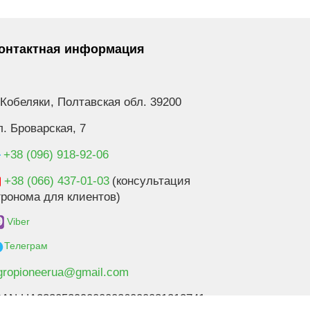
онтактная информация
. Кобеляки, Полтавская обл. 39200
л. Броварская, 7
+38 (096) 918-92-06
+38 (066) 437-01-03
(консультация
гронома для клиентов)
Viber
Телеграм
gropioneerua@gmail.com
BAN UA233052990000026000031212741