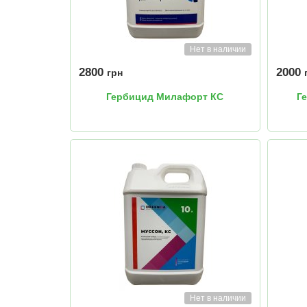
Нет в наличии
2800
2000
грн
Гербицид Милафорт КС
Г
Нет в наличии