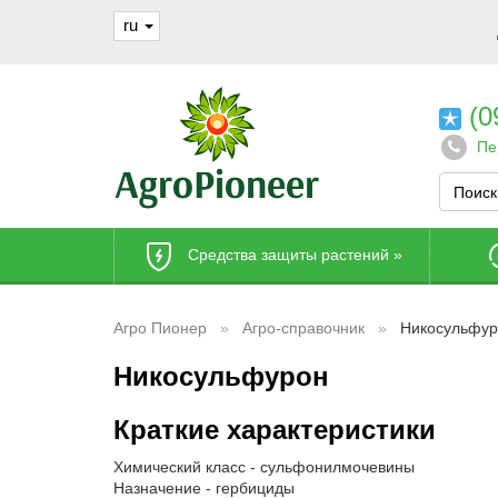
ru
(0
Пе
Средства защиты растений
»
Агро Пионер
Агро-справочник
Никосульфур
Никосульфурон
Краткие характеристики
Химический класс - сульфонилмочевины
Назначение - гербициды