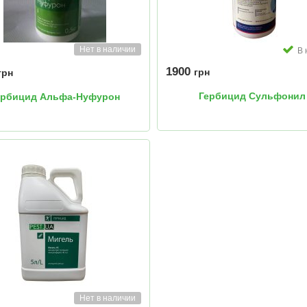
Нет в наличии
В 
1900
грн
грн
Гербицид Сульфонил
ербицид Альфа-Нуфурон
Нет в наличии