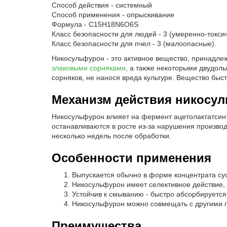
Способ действия - системный
Способ применения - опрыскивание
Формула - C15H18N6O6S
Класс безопасности для людей - 3 (умеренно-токси
Класс безопасности для пчел - 3 (малоопасные).
Никосульфурон - это активное вещество, принадле
злаковыми сорняками
, а также некоторыми двудо
сорняков, не нанося вреда культуре. Вещество быс
Механизм действия никосу
Никосульфурон влияет на фермент ацетолактатсинта
останавливаются в росте из-за нарушения производ
несколько недель после обработки.
Особенности применения
Выпускается обычно в форме концентрата су
Никосульфурон имеет селективное действие, 
Устойчив к смыванию - быстро абсорбируется
Никосульфурон можно совмещать с другими г
Преимущества