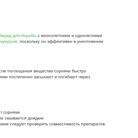
бицид для борьбы
с многолетними и однолетними
а
кукурузе
, поскольку он эффективен в уничтожении
осле поглощения вещества сорняки быстро
няки постепенно засыхают и погибают через
т сорняки.
 не смывается дождем.
ием следует проверить совместимость препаратов.