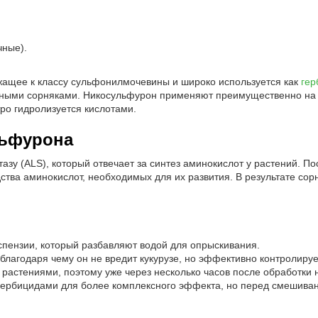
чные).
жащее к классу сульфонилмочевины и широко используется как
гер
льными сорняками. Никосульфурон применяют преимущественно н
тро гидролизуется кислотами.
льфурона
зу (ALS), который отвечает за синтез аминокислот у растений. П
ства аминокислот, необходимых для их развития. В результате сор
спензии, который разбавляют водой для опрыскивания.
благодаря чему он не вредит кукурузе, но эффективно контролируе
 растениями, поэтому уже через несколько часов после обработки
ербицидами для более комплексного эффекта, но перед смешиван