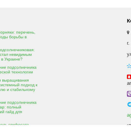
К
орняки: перечень,
тоды борьбы в
г
подсолнечниковая:
у
 стал невидимым
 в Украине?
ие подсолнечника
еской технологии
я выращивания
а
: системный подход к
олю и стабильному
ие подсолнечника
ар: полный
ий гайд для
a
соль глифосата
I