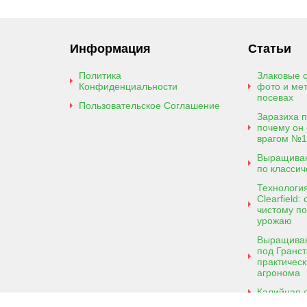
Информация
Статьи
Политика
Злаковые с
Конфиденциальности
фото и ме
посевах
Пользовательское Соглашение
Заразиха 
почему он
врагом №1
Выращиван
по классич
Технологи
Clearfield
чистому п
урожаю
Выращиван
под Гранст
практическ
агронома
Калийная 