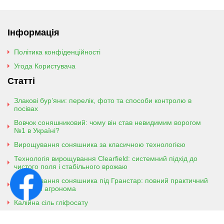
Інформація
Політика конфіденційності
Угода Користувача
Статті
Злакові бур’яни: перелік, фото та способи контролю в
посівах
Вовчок соняшниковий: чому він став невидимим ворогом
№1 в Україні?
Вирощування соняшника за класичною технологією
Технологія вирощування Clearfield: системний підхід до
чистого поля і стабільного врожаю
Вирощування соняшника під Гранстар: повний практичний
гайд для агронома
Калійна сіль гліфосату
Амонійна сіль гліфосату