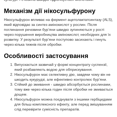
Механізм дії нікосульфурону
Нікосульфурон впливає на фермент ацетолактатсинтазу (ALS),
який відповідає за синтез амінокислот у рослин. Після
поглинання речовини бур’яни швидко зупиняються у рості
через порушення виробництва амінокислот, необхідних для їх
розвитку. У результаті бур'яни поступово засихають і гинуть
через кілька тижнів після обробки.
Особливості застосування
Випускається зазвичай у формі концентрату суспензії,
який розбавляють водою для обприскування.
Нікосульфурон має селективну дію, завдяки чому він не
шкодить кукурудзі, але ефективно контролює бур'яни.
Стійкий до змивання - швидко абсорбується рослинами,
тому вже через кілька годин після обробки не змивається
дощем.
Нікосульфурон можна поєднувати з іншими гербіцидами
для більш комплексного ефекту, але перед змішуванням
слід перевірити сумісність препаратів.