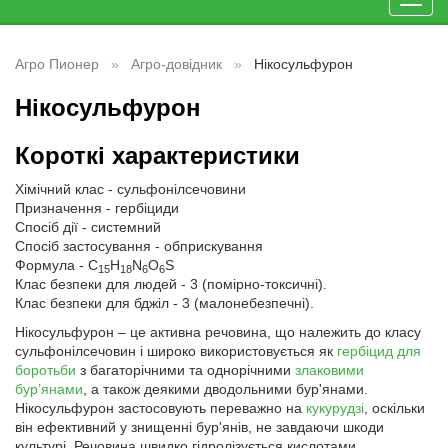
Toggl
navig
Агро Пионер
Агро-довідник
Нікосульфурон
Нікосульфурон
Короткі характеристики
Хімічний клас - сульфонілсечовини
Призначення - гербіциди
Спосіб дії - системний
Спосіб застосування - обприскування
Формула - C
H
N
O
S
15
18
6
6
Клас безпеки для людей - 3 (помірно-токсичні).
Клас безпеки для бджіл - 3 (малонебезпечні).
Нікосульфурон – це активна речовина, що належить до класу
сульфонілсечовин і широко використовується як
гербіцид для
боротьби
з багаторічними та однорічними
злаковими
бур’янами
, а також деякими дводольними бур'янами.
Нікосульфурон застосовують переважно на
кукурудзі
, оскільки
він ефективний у знищенні бур'янів, не завдаючи шкоди
культурі. Речовина швидко гідролізується кислотами.