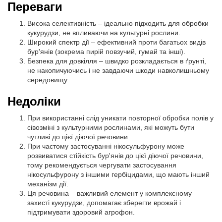
Переваги
Висока селективність – ідеально підходить для обробки
кукурудзи, не впливаючи на культурні рослини.
Широкий спектр дії – ефективний проти багатьох видів
бур'янів (зокрема пирій повзучий, гумай та інші).
Безпека для довкілля – швидко розкладається в ґрунті,
не накопичуючись і не завдаючи шкоди навколишньому
середовищу.
Недоліки
При використанні слід уникати повторної обробки полів у
сівозміні з культурними рослинами, які можуть бути
чутливі до цієї діючої речовини.
При частому застосуванні нікосульфурону може
розвиватися стійкість бур'янів до цієї діючої речовини,
тому рекомендується чергувати застосування
нікосульфурону з іншими гербіцидами, що мають інший
механізм дії.
Ця речовина – важливий елемент у комплексному
захисті кукурудзи, допомагає зберегти врожай і
підтримувати здоровий агрофон.