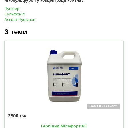
Нікосульфурон у концентрації 750 г/кг:
Пунктир
Сульфоніл
Альфа-Нуфурон
З теми
Нема в наявності
2800
грн
Гербіцид Мілафорт КС