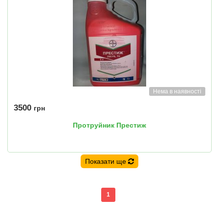
Нема в наявності
3500
грн
Протруйник Престиж
Показати ще
1