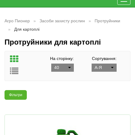
Toggl
navig
Агро Пионер
Засоби захисту рослин
Протруйники
Для картоплі
Протруйники для картоплі
На сторінку:
Сортування:
40
А-Я
Фільтри