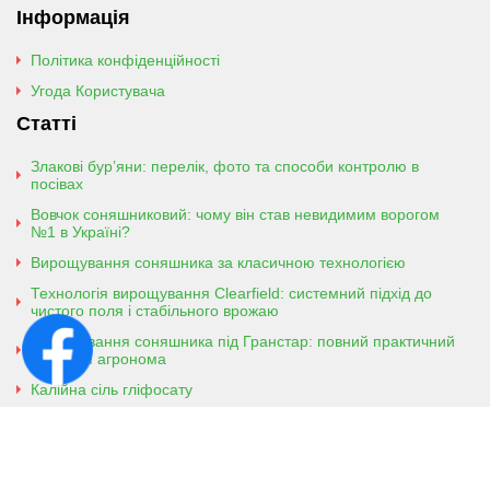
Інформація
Політика конфіденційності
Угода Користувача
Статті
Злакові бур’яни: перелік, фото та способи контролю в
посівах
Вовчок соняшниковий: чому він став невидимим ворогом
№1 в Україні?
Вирощування соняшника за класичною технологією
Технологія вирощування Clearfield: системний підхід до
чистого поля і стабільного врожаю
Вирощування соняшника під Гранстар: повний практичний
гайд для агронома
Калійна сіль гліфосату
Амонійна сіль гліфосату
Контактна інформація