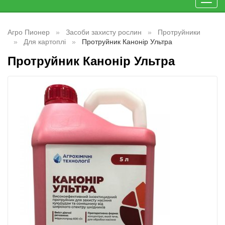
Toggl
navig
Агро Пионер
Засоби захисту рослин
Протруйники
Для картоплі
Протруйник Канонір Ультра
Протруйник Канонір Ультра