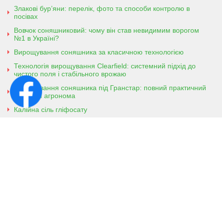
Злакові бур’яни: перелік, фото та способи контролю в
посівах
Вовчок соняшниковий: чому він став невидимим ворогом
№1 в Україні?
Вирощування соняшника за класичною технологією
Технологія вирощування Clearfield: системний підхід до
чистого поля і стабільного врожаю
Вирощування соняшника під Гранстар: повний практичний
гайд для агронома
Калійна сіль гліфосату
Амонійна сіль гліфосату
Контактна інформація
м. Кобеляки, Полтавська обл. 39200
вул. Броварська, 7
+38 (096) 918-92-06