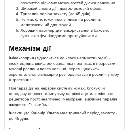
розкриттю цільових можливостей діючої речовини.
Широкий спектр дії і довгостроковий ефект.
Тривалий період захисту (до 45 днів).
Не має фітотоксичних впливів на рослини,
малотоксичний для людей.
Хороший партнер для використання в бакових
сумішах з фунгіцидними протруйниками.
Механізм дії
Імідаклоприд (відноситься до класу неонікотиноїдів) -
інсектицидна діюча речовина, яка проникає в проростки і
молоді рослини через насіння, переміщаючись
акропетально, рівномірно розподіляється в рослині у міру
її зростання.
Препарат діє на нервову систему комах, блокуючи
передачу нервового імпульсу на рівні ацетилхолінового
рецептора постсинаптичної мембрани, викликає параліч
шкідників і їх загибель.
Інсектицид Канонір Ультра має тривалий період захисту -
до 45 днів.