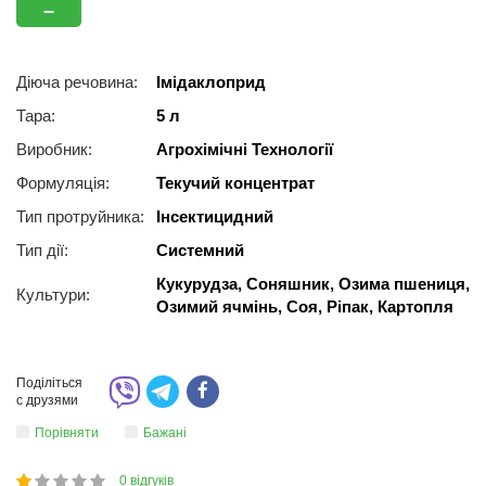
–
Діюча речовина:
Імідаклоприд
Тара:
5 л
Виробник:
Агрохімічні Технології
Формуляція:
Текучий концентрат
Тип протруйника:
Інсектицидний
Тип дії:
Системний
Кукурудза, Соняшник, Озима пшениця,
Культури:
Озимий ячмінь, Соя, Ріпак, Картопля
Поділіться
с друзями
Порівняти
Бажані
0
відгуків
1
2
3
4
5
20