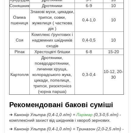
Соняшник
Дротяники
6-9
10
Злакові мухи, цикадки,
Озима
трипси, совки,
0,4-1,0
10
пшениця
жужелиця ( часткова
дія )
Комплекс ґрунтових і
Соя
надземних шкідників
0,4-0,5
10
сходів
Ріпак
Хрестоцвіті блішки
6-8
15-20
Дротяники,
псевдодротяники,
личинки хруща,
10-12, 20-
Картопля
колорадського жука,
0,3-0,4
30
цикади, попелиця,
трипси, ризоктоніоз
(чорна парша)
Рекомендовані бакові суміші
➔
Канонір Ультра (0,4-1,0 л/т) +
Ларімар
(0,3-0,5 л/т)
-
комплексний захист від шкідників і хвороб зернових.
➔
Канонір Ультра (0,4-1,0 л/т) + Триназон (2,0-2,5 л/т)
-