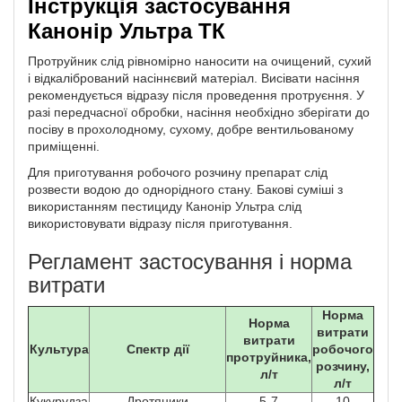
Інструкція застосування
Канонір Ультра ТК
Протруйник слід рівномірно наносити на очищений, сухий
і відкалібрований насіннєвий матеріал. Висівати насіння
рекомендується відразу після проведення протруєння. У
разі передчасної обробки, насіння необхідно зберігати до
посіву в прохолодному, сухому, добре вентильованому
приміщенні.
Для приготування робочого розчину препарат слід
розвести водою до однорідного стану. Бакові суміші з
використанням пестициду Канонір Ультра слід
використовувати відразу після приготування.
Регламент застосування і норма
витрати
Норма
Норма
витрати
витрати
Культура
Спектр дії
робочого
протруйника,
розчину,
л/т
л/т
Кукурудза
Дротяники
5-7
10