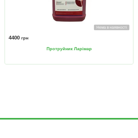
Нема в наявності
4400
грн
Протруйник Ларімар