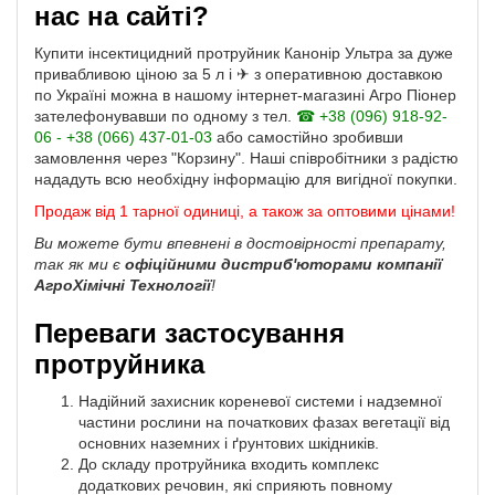
нас на сайті?
Купити інсектицидний протруйник Канонір Ультра за дуже
привабливою ціною за 5 л і ✈ з оперативною доставкою
по Україні можна в нашому інтернет-магазині Агро Піонер
зателефонувавши по одному з тел.
☎ +38 (096) 918-92-
06 - +38 (066) 437-01-03
або самостійно зробивши
замовлення через "Корзину". Наші співробітники з радістю
нададуть всю необхідну інформацію для вигідної покупки.
Продаж від 1 тарної одиниці, а також за оптовими цінами!
Ви можете бути впевнені в достовірності препарату,
так як ми є
офіційними дистриб'юторами компанії
АгроХімічні Технології
!
Переваги застосування
протруйника
Надійний захисник кореневої системи і надземної
частини рослини на початкових фазах вегетації від
основних наземних і ґрунтових шкідників.
До складу протруйника входить комплекс
додаткових речовин, які сприяють повному