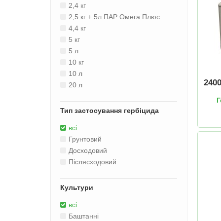
2,4 кг
2,5 кг + 5л ПАР Омега Плюс
4,4 кг
5 кг
5 л
10 кг
10 л
240
20 л
Г
Тип застосування гербіцида
всі
Грунтовий
Досходовий
Післясходовий
Культури
всі
Баштанні