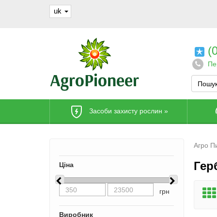
uk
(0
Пе
Засоби захисту рослин
»
Агро П
Гер
Ціна
грн
Виробник