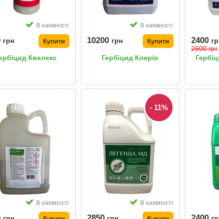
В наявності
В наявності
0
10200
2400
грн
грн
гр
Купити
Купити
2600
грн
ербіцид Квелекс
Гербіцид Клеріо
Гербіц
- 11%
В наявності
В наявності
0
2850
2400
грн
грн
гр
Купити
Купити