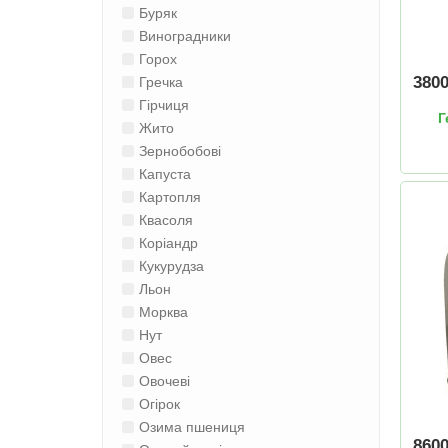
Буряк
Виноградники
Горох
380
Гречка
Гірчиця
Г
Жито
Зернобобові
Капуста
Картопля
Квасоля
Коріандр
Кукурудза
Льон
Морква
Нут
Овес
Овочеві
Огірок
Озима пшениця
860