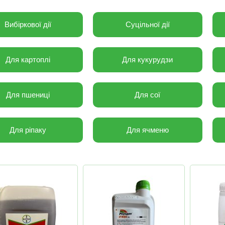
Вибіркової дії
Суцільної дії
Для картоплі
Для кукурудзи
Для пшениці
Для сої
Для ріпаку
Для ячменю