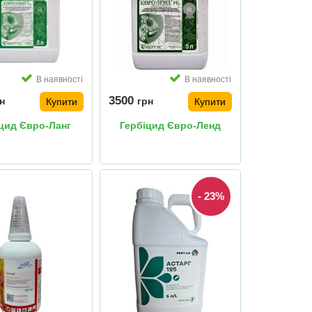
В наявності
В наявності
3500
н
грн
Купити
Купити
цид Євро-Ланг
Гербіцид Євро-Ленд
- 23%