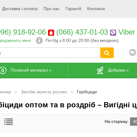
Доставка і оплата
Про нас
Гарантії
Контакти
96) 918-92-06
(066) 437-01-03
Viber
редзвоніть мені
Пн-Нд з 8:00 до 20:00 (без вихідних)
Посівний матеріал
»
Добрива
»
ионер
Засоби захисту рослин
Гербіциди
біциди оптом та в роздріб – Вигідні ц
На сторінку:
4