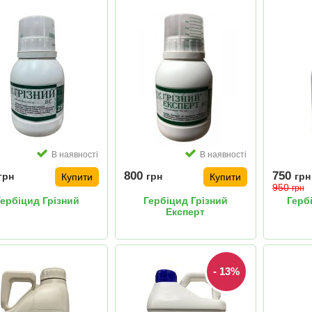
В наявності
В наявності
800
750
грн
грн
грн
Купити
Купити
950
грн
Гербіцид Грізний
Гербіцид Грізний
Герб
Експерт
- 13%