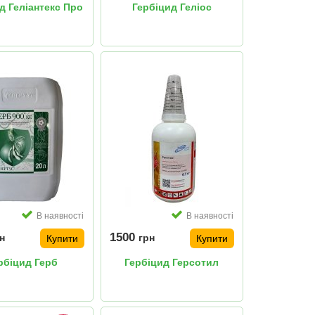
д Геліантекс Про
Гербіцид Геліос
В наявності
В наявності
1500
н
грн
Купити
Купити
рбіцид Герб
Гербіцид Герсотил