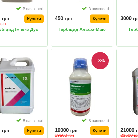
В наявності
В наявності
0
450
3000
грн
грн
гр
Купити
Купити
0
грн
рбіцид Імпекс Дуо
Гербіцид Альфа-Маїс
Гер
- 3%
В наявності
В наявності
0
19000
21000
грн
грн
Купити
Купити
19500
23500
грн
гр