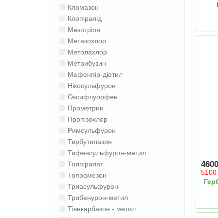
Кломазон
Клопіралід
Мезотріон
Метазохлор
Метолахлор
Метрибузин
Мефенпір-діетил
Нікосульфурон
Оксифлуорфен
Прометрин
Пропізохлор
Римсульфурон
Тербутилазин
Тифенсульфурон-метил
460
Толпіралат
510
Топрамезон
Гер
Триасульфурон
Трибенурон-метил
Тієнкарбазон - метил