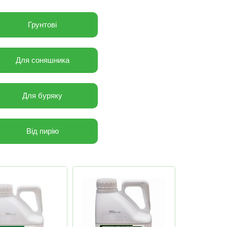
Грунтові
Для соняшника
Для буряку
Від пирію