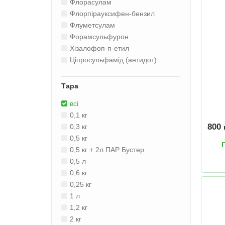
Флорасулам
Флорпірауксифен-бензил
Флуметсулам
Форамсульфурон
Хізалофоп-п-етил
Ціпросульфамід (антидот)
Тара
всі
0,1 кг
800
0,3 кг
0,5 кг
0,5 кг + 2л ПАР Бустер
0,5 л
0,6 кг
0,25 кг
1 л
1,2 кг
2 кг