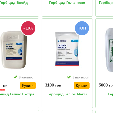
Гербіцид Блейд
Гербіцид Геліантекс
Гербіци
- 10%
ТОП
В наявності
В наявності
0
3100
5000
грн
грн
гр
Купити
Купити
0
грн
біцид Геліос Екстра
Гербіцид Геліос Максі
Ге