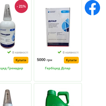
- 21%
В наявності
В наявності
5000
грн
Купити
Купити
іцид Гренадер
Гербіцид Ділар