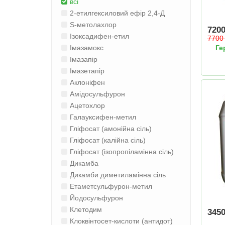
всі
2-етилгексиловий ефір 2,4-Д
S-метолахлор
720
Ізоксадифен-етил
770
Ге
Імазамокс
Імазапір
Імазетапір
Аклоніфен
Амідосульфурон
Ацетохлор
Галауксифен-метил
Гліфосат (амонійна сіль)
Гліфосат (калійна сіль)
Гліфосат (ізопропіламінна сіль)
Дикамба
Дикамби диметиламінна сіль
Етаметсульфурон-метил
Йодосульфурон
Клетодим
345
Клоквінтосет-кислоти (антидот)