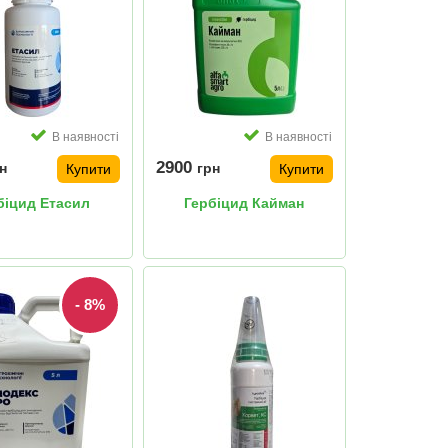
В наявності
В наявності
2900
н
грн
Купити
Купити
біцид Етасил
Гербіцид Кайман
- 8%