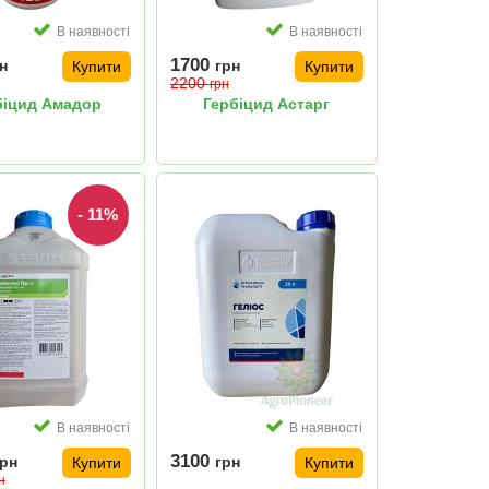
В наявності
В наявності
1700
н
грн
Купити
Купити
2200
грн
біцид Амадор
Гербіцид Астарг
- 11%
В наявності
В наявності
3100
грн
грн
Купити
Купити
н