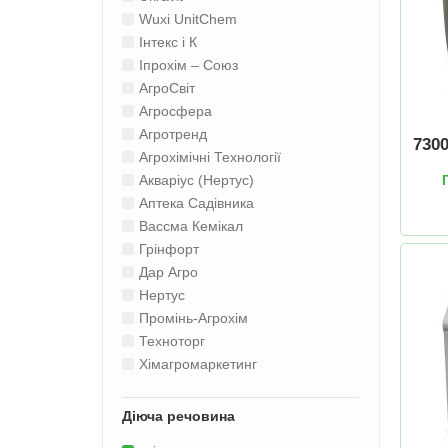
Wuxi UnitChem
Інтекс і К
Іпрохім – Союз
АгроСвіт
Агросфера
Агротренд
730
Агрохімічні Технології
Акваріус (Нертус)
Аптека Садівника
Вассма Кемікал
Грінфорт
Дар Агро
Нертус
Промінь-Агрохім
Техноторг
Хімагромаркетинг
Діюча речовина