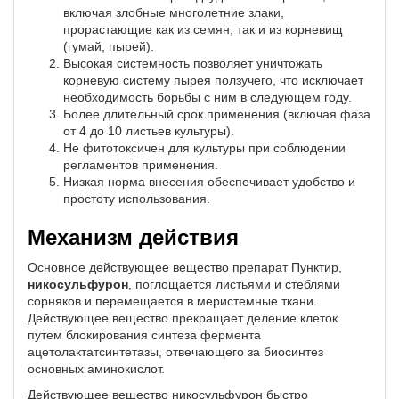
включая злобные многолетние злаки,
прорастающие как из семян, так и из корневищ
(гумай, пырей).
Высокая системность позволяет уничтожать
корневую систему пырея ползучего, что исключает
необходимость борьбы с ним в следующем году.
Более длительный срок применения (включая фаза
от 4 до 10 листьев культуры).
Не фитотоксичен для культуры при соблюдении
регламентов применения.
Низкая норма внесения обеспечивает удобство и
простоту использования.
Механизм действия
Основное действующее вещество препарат Пунктир,
никосульфурон
, поглощается листьями и стеблями
сорняков и перемещается в меристемные ткани.
Действующее вещество прекращает деление клеток
путем блокирования синтеза фермента
ацетолактатсинтетазы, отвечающего за биосинтез
основных аминокислот.
Действующее вещество никосульфурон быстро