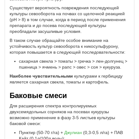
Существует вероятность повреждения последующей
культуры севооборота на почвах со щелочной реакцией
(pH > 8) в том случае, когда в период после применения
препарата и до посева последующей культуры
преобладали засушливые условия.
В таком случае обращайте особое внимание на
устойчивость культур севооборота к никосульфурону,
которая повышается в следующей последовательности:
сахарная свекла > томаты > гречка > лен-долгунец >
пшеница > ячмень > рапс > овес > соя > кукуруза.
Наиболее чувствительными
культурами к гербициду
является сахарная свекла, томаты и картофель.
Баковые смеси
Для расширения спектра контролируемых
двухсемядольных сорняков на посевах кукурузы
возможно применение в фазу 3-5 листьев культуры
баковой смеси:
Пунктир (50-70 г/га) +
Джулиан
(0,3-0,5 л/га) + ПАВ
Кайт (0,1л/100л воды);