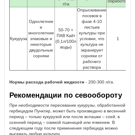
обработок
г/га
Опрыскивание
посевов в
Однолетние
фазе 4-10
и
листьев
50-70 +
многолетние
культуры при
ПАВ Кайт
Кукуруза
злаковые и
условии, что
1
(0,1л/100л
некоторые
культура не
воды)
двудольные
экранирует
сорняки
сорняки от
рабочего
раствора
Нормы расхода рабочей жидкости
- 200-300 л/га.
Рекомендации по севообороту
При необходимости пересевание кукурузы, обработанной
гербицидом Пунктир, может быть произведено в весенний
период – только кукурузой или после вспашки – соей, в
осенний период – озимой пшеницей или ячменем. В
следующем году после применения гербицида можно
высевать любую культуру.