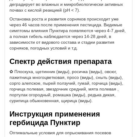
деградирует во влажных и микробиологически активных
почвах с кислой реакцией (pH < 7).
Остановка роста и развития сорняков происходит уже
через 46 часов после применения пестицида. Видимые
симптомы влияния Пунктира появляются через 4-7 дней,
а полная гибель наблюдается через 14-28 дней, в
зависимости от видового состава и стадии развития
сорняков, погодных условий и т.д.
Спектр действия препарата
✿ Плоскуха, щетинник (виды), росичка (виды), овсюг,
пажитница многоцветковая, просо (виды), сныть (виды),
сорго алепское, пырей ползучий, гумай, горчица (виды),
горчица полевая, звездочник средний, мята полевая ,
портулак огородный, ромашка (виды), редька дикая,
сурипица обыкновенная, щирица (виды).
Инструкция применения
гербицида Пунктир
Оптимальные условия для опрыскивания посевов