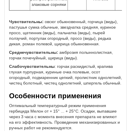
злаковые сорняки
Чувствительны:
овсюг обыкновенный, горчица (виды),
пастушья сумка обычные, звездчатка средняя, ​​куриное
просо, щетинник (виды), пальчатка (виды), пырей
ползучий, портулак огородный, просо (виды), редька
дикая, роман полевой, щирица обыкновенная.
Среднечувствительны:
амброзия полыннолистная,
горчак почечуйный, щирица (виды).
Слабочувствительны
: горчак раскидистый, крапива
глухая пурпурная, куриные очка полевые, осот
огородный, подмаренник цепкий, пролистник однолетний,
чистец болотный, чистец однолетний, шпергель обычный.
Особенности применения
Оптимальный температурный режим применения
гербицида Мелон от + 15° ... + 25°C. Осадки, выпавшие
через 3 часа с момента внесения препарата не влияют
на его эффективность. Проведение механизированных и
ручных работ не рекомендуется.