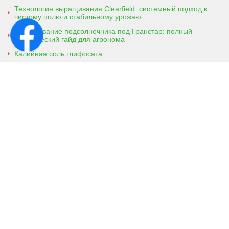
Технология выращивания Clearfield: системный подход к
чистому полю и стабильному урожаю
Выращивание подсолнечника под Гранстар: полный
практический гайд для агронома
Калийная соль глифосата
Аммонийная соль глифосата
Контактная информация
г. Кобеляки, Полтавская обл. 39200
ул. Броварская, 7
+38 (096) 918-92-06
+38 (066) 437-01-03
(консультация агронома для
клиентов)
Viber