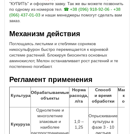
"КУПИТЬ" и оформите завку. Так же вы можете позвонить
по одному из номеров тел.
☎ +38 (096) 918-92-06 - +38
(066) 437-01-03
и наши менеджеры помогут сделать вам
заказ.
Механизм действия
Поглощаясь листьями и стеблями сорняков
никосульфурон быстро перемещается к корневой
системе растений. Блокируя биосинтез основных
аминокислот, Мелон останавливает рост растений и те
постепенно погибают.
Регламент применения
Норма
Способ
Максим
Обрабатываемые
Культура
расхода,
и время
крат
объекты
л/га
обработки
обра
Однолетние и
многолетние
Опрыскивание
злаковые и
1,0 –
культуры в
Кукуруза
наиболее
1,25
фазе 3 - 10
распространенные
листьев