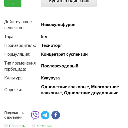
Купить в один клик
–
Действующее
Никосульфурон
вещество:
Тара:
5 л
Производитель:
Техноторг
Формуляция:
Концентрат суспензии
Тип применения
Послевсходовый
гербицида:
Культуры:
Кукуруза
Однолетние злаковые, Многолетние
Сорняки:
злаковые, Однолетние двудольные
Поделитесь
с друзьями
Сравнить
Желания