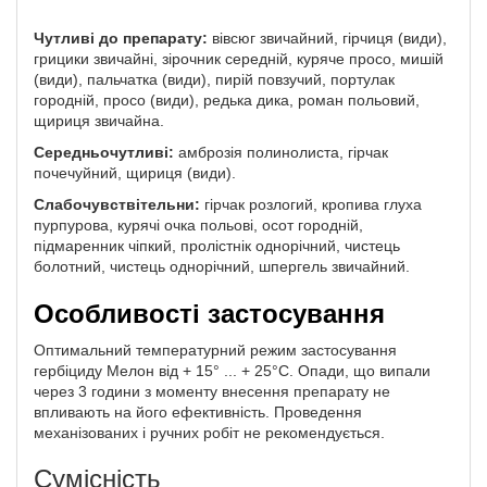
Чутливі до препарату:
вівсюг звичайний, гірчиця (види),
грицики звичайні, зірочник середній, куряче просо, мишій
(види), пальчатка (види), пирій повзучий, портулак
городній, просо (види), редька дика, роман польовий,
щириця звичайна.
Середньочутливі:
амброзія полинолиста, гірчак
почечуйний, щириця (види).
Слабочувствітельни:
гірчак розлогий, кропива глуха
пурпурова, курячі очка польові, осот городній,
підмаренник чіпкий, пролістнік однорічний, чистець
болотний, чистець однорічний, шпергель звичайний.
Особливості застосування
Оптимальний температурний режим застосування
гербіциду Мелон від + 15° ... + 25°C. Опади, що випали
через 3 години з моменту внесення препарату не
впливають на його ефективність. Проведення
механізованих і ручних робіт не рекомендується.
Сумісність