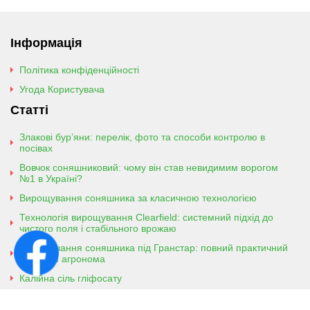
Інформація
Політика конфіденційності
Угода Користувача
Статті
Злакові бур’яни: перелік, фото та способи контролю в
посівах
Вовчок соняшниковий: чому він став невидимим ворогом
№1 в Україні?
Вирощування соняшника за класичною технологією
Технологія вирощування Clearfield: системний підхід до
чистого поля і стабільного врожаю
Вирощування соняшника під Гранстар: повний практичний
гайд для агронома
Калійна сіль гліфосату
Амонійна сіль гліфосату