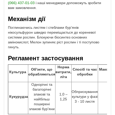
(066) 437-01-03
і наші менеджери допоможуть зробити
вам замовлення.
Механізм дії
Поглинаючись листям і стеблами бур'янів
нікосульфурон швидко переміщається до кореневої
системи рослин. Блокуючи біосинтез основних
амінокислот, Мелон зупиняє ріст рослин і ті поступово
гинуть.
Регламент застосування
Норма
Об'экти, що
Спосіб та час
Максимал
Культура
витрати,
обрабляються
обробки
о
л/га
Однорічні та
багаторічні
Обприскування
злакові та
1,0 –
Кукурудза
культури у фазі
найбільш
1,25
3 - 10 листя
поширені
злакові бур'яни