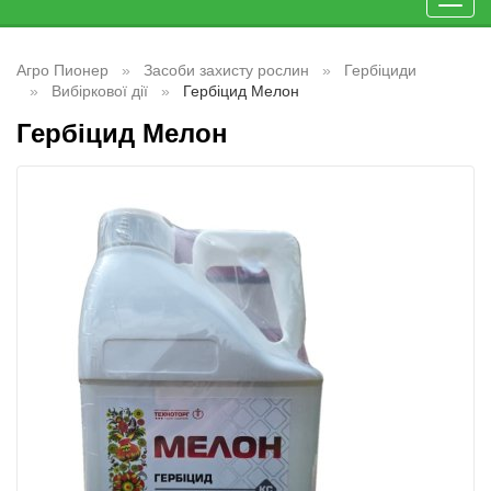
Toggl
navig
Агро Пионер
Засоби захисту рослин
Гербіциди
Вибіркової дії
Гербіцид Мелон
Гербіцид Мелон