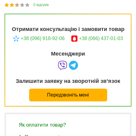
0
відгуків
1
2
3
4
5
47
Отримати консультацію і замовити товар
+38 (096) 918-92-06
+38 (066) 437-01-03
Месенджери
Залишити заявку на зворотній зв’язок
Передзвоніть мені
Як оплатити товар?