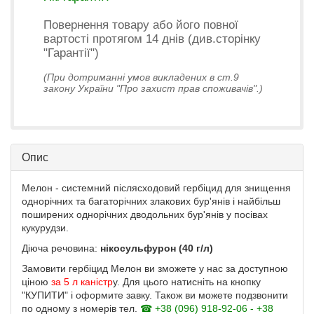
Повернення товару або його повної
вартості протягом 14 днів (див.сторінку
"Гарантії")
(При дотриманні умов викладених в ст.9
закону України "Про захист прав споживачів".)
Опис
Мелон - системний післясходовий гербіцид для знищення
однорічних та багаторічних злакових бур'янів і найбільш
поширених однорічних дводольних бур'янів у посівах
кукурудзи.
Діюча речовина:
нікосульфурон (40 г/л)
Замовити гербіцид Мелон ви зможете у нас за доступною
ціною
за 5 л каністр
у. Для цього натисніть на кнопку
"КУПИТИ" і оформите завку. Також ви можете подзвонити
по одному з номерів тел.
☎ +38 (096) 918-92-06 - +38