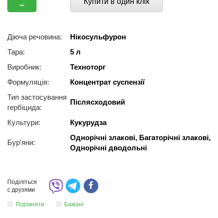
Купити в один клік
–
Діюча речовина:
Нікосульфурон
Тара:
5 л
Виробник:
Техноторг
Формуляція:
Концентрат суспензії
Тип застосування
Післясходовий
гербіцида:
Культури:
Кукурудза
Однорічні злакові, Багаторічні злакові,
Бур'яни:
Однорічні дводольні
Поділіться
с друзями
Порівняти
Бажані