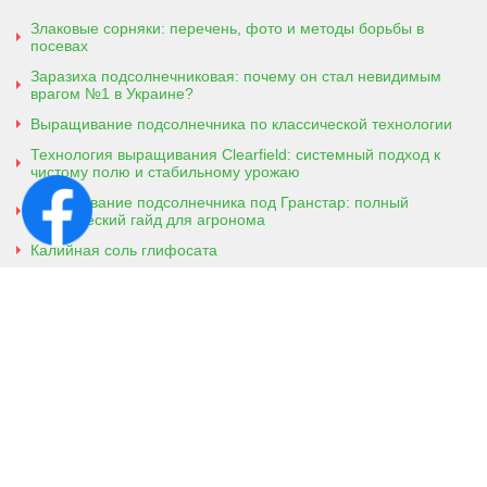
Злаковые сорняки: перечень, фото и методы борьбы в
посевах
Заразиха подсолнечниковая: почему он стал невидимым
врагом №1 в Украине?
Выращивание подсолнечника по классической технологии
Технология выращивания Clearfield: системный подход к
чистому полю и стабильному урожаю
Выращивание подсолнечника под Гранстар: полный
практический гайд для агронома
Калийная соль глифосата
Аммонийная соль глифосата
Контактная информация
г. Кобеляки, Полтавская обл. 39200
ул. Броварская, 7