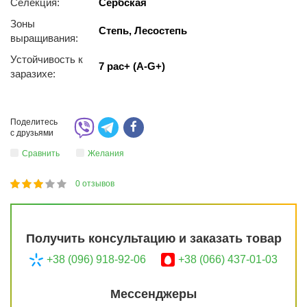
Селекция:
Сербская
Зоны
Степь, Лесостепь
выращивания:
Устойчивость к
7 pac+ (A-G+)
заразихе:
Поделитесь
с друзьями
Сравнить
Желания
0
отзывов
1
2
3
4
5
60
Получить консультацию и заказать товар
+38 (096) 918-92-06
+38 (066) 437-01-03
Мессенджеры