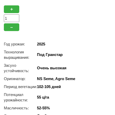
+
–
Год урожая:
2025
Технология
Под Гранстар
выращивания:
3acуxo
Очень высокая
уcтoйчивocть:
Оригинатор:
NS Seme, Agro Seme
Период вегетации:
102-105 дней
Потенциал
55 ц/га
урожайности:
Масличность:
52-55%