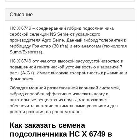
Описание
НС Х 6749
– среднеранний гибрид подсолнечника
сербской селекции NS Seme от украинского
производителя Agro Seme. Данный гибрид толерантен к
гербициду Гранстар (30 г/га) и его аналогам (технология
Sumo/Exspress).
НС Х 6749 отличаются высокой засухоустойчивостью и
повышенной генетической устойчивостью к заразихе 7
pac+ (A-G+). Имеет высокую толерантность к ржавчине и
фомопсису.
Обладая мощной разветвленной корневой системой,
гибрид способен эффективно извлекать влагу и
питательные вещества из почвы, что позволяет
обеспечить растение оптимальными условиями для
роста и развития на раннем этапе.
Как заказать семена
подсолнечника НС Х 6749 в