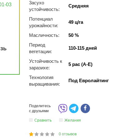
3acуxo
01-03
Средняя
уcтoйчивocть:
Потенциал
49 ц/га
урожайности:
Масличность:
50 %
Период
язь
110-115 дней
вегетации:
Устойчивость к
5 рас (A-E)
заразихе:
Технология
Под Евролайтинг
выращивания:
Поделитесь
с друзьями
Сравнить
Желания
0
отзывов
1
2
3
4
5
20