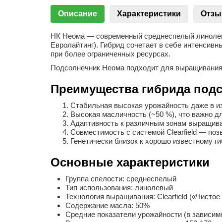
Описание
Характеристики
Отз
НК Неома — современный среднеспелый линолевый
Евролайтинг). Гибрид сочетает в себе интенсивн
при более ограниченных ресурсах.
Подсолнечник Неома подходит для выращивания 
Преимущества гибрида подс
Стабильная высокая урожайность даже в из
Высокая масличность (~50 %), что важно д
Адаптивность к различным зонам выращива
Совместимость с системой Clearfield — поз
Генетически близок к хорошо известному г
Основные характеристики
Группа спелости: среднеспелый
Тип использования: линолевый
Технология выращивания: Clearfield («Чистое
Содержание масла: 50%
Средние показатели урожайности (в зависимост