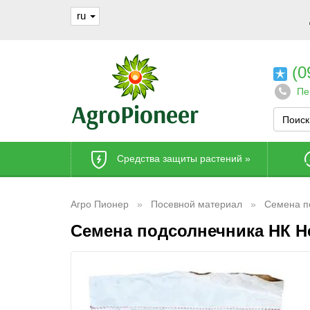
ru
(0
Пе
Средства защиты растений
»
Агро Пионер
Посевной материал
Семена п
Семена подсолнечника НК Н