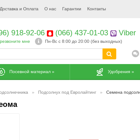
Доставка и Оплата
О нас
Гарантии
Контакты
96) 918-92-06
(066) 437-01-03
Viber
резвоните мне
Пн-Вс с 8:00 до 20:00 (без выходных)
Посевной материал
»
Удобрения
»
одсолнечника
Подсолнух под Евролайтинг
Семена подсол
еома