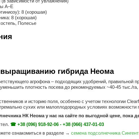
 (в зависимости от увлажнения)
сы A–E
тиниозу): 8 (хорошая)
ика: 8 (хорошая)
остепь, Полесье
ния
 выращиванию гибрида Неома
ветствующего агрофона – подходящих удобрений, правильной пр
уменьшить плотность посева до рекомендуемых ~40-45 тыс./га,
венников и историю поля, особенно с учетом технологии Clearfi
тремально сухих или малоплодородных условиях возможности г
нечника НК Неома у нас на сайте по выгодной цене, пока 
 тел.
☎ +38 (096) 918-92-06 - +38 (066) 437-01-03
ожете ознакомиться в разделе →
семена подсолнечника Сингент