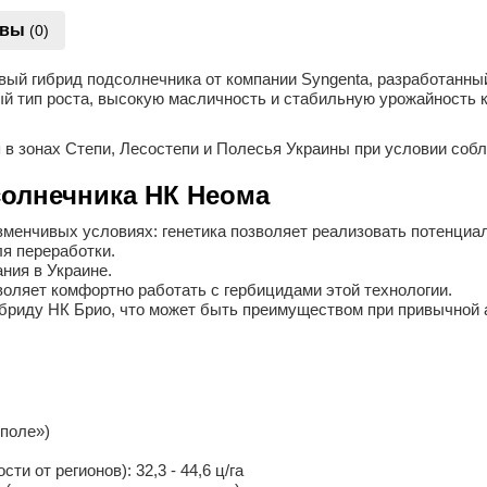
ывы
(0)
 гибрид подсолнечника от компании Syngenta, разработанный 
ый тип роста, высокую масличность и стабильную урожайность к
в зонах Степи, Лесостепи и Полесья Украины при условии соб
олнечника НК Неома
менчивых условиях: генетика позволяет реализовать потенциа
ля переработки.
ния в Украине.
воляет комфортно работать с гербицидами этой технологии.
ибриду НК Брио, что может быть преимуществом при привычной 
 поле»)
и от регионов): 32,3 - 44,6 ц/га