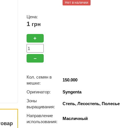
Нет в наличии
Цена:
1
грн
+
–
Кол. семян в
150.000
мешке:
Оригинатор:
Syngenta
Зоны
Степь, Лесостепь, Полесье
выращивания:
Направление
Масличный
использования:
товар