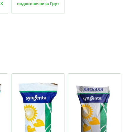
 Х
подсолнечника Грут