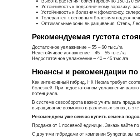
Высота растения: ориентировочно 150-170 см
Устойчивость к подсолнечному заразиху: ра
Устойчивость к болезням (фомопсису, склеро
Толерантен к основным болезням подсолнечн
Оптимальные зоны выращивания: Степь, Лес
Рекомендуемая густота стоя
Достаточное увлажнение – 55 – 60 тыс./га
Неустойчивое увлажнение – 45 – 55 тыс./га
Недостаточное увлажнение – 40 – 45 тыс./га
Нюансы и рекомендации по
Как интенсивный гибрид, НК Неома требует соот
болезней. При недостаточном увлажнении важно 
потенциала.
В системе севооборота важно учитывать предшест
выращивание возможно в различных зонах, в экс
Рекомендуем уже сейчас купить семена подсол
Продажа от 1 посевной единицы. Заказывайте по
С другими гибридами от компании Syngenta вы м