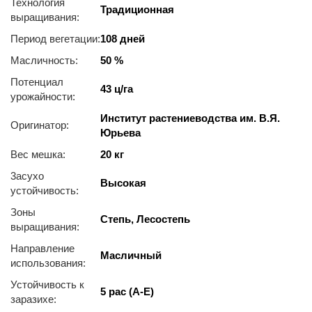
Технология
Традиционная
выращивания:
Период вегетации:
108 дней
Масличность:
50 %
Потенциал
43 ц/га
урожайности:
Институт растениеводства им. В.Я.
Оригинатор:
Юрьева
Вес мешка:
20 кг
3acуxo
Высокая
уcтoйчивocть:
Зоны
Степь, Лесостепь
выращивания:
Направление
Масличный
использования:
Устойчивость к
5 рас (A-E)
заразихе: