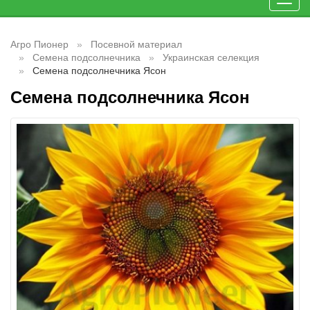
Toggl
navig
Агро Пионер
Посевной материал
Семена подсолнечника
Украинская селекция
Семена подсолнечника Ясон
Семена подсолнечника Ясон