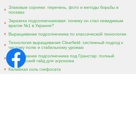
Злаковые сорняки: перечень, фото и методы борьбы в
посевах
Заразиха подсолнечниковая: почему он стал невидимым
врагом №1 в Украине?
Выращивание подсолнечника по классической технологии
Технология выращивания Clearfield: системный подход к
чистому полю и стабильному урожаю
Выращивание подсолнечника под Гранстар: полный
практический гайд для агронома
Калийная соль глифосата
Аммонийная соль глифосата
Контактная информация
г. Кобеляки, Полтавская обл. 39200
ул. Броварская, 7