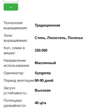
–
Технология
Традиционная
выращивания:
Зоны
Степь, Лесостепь, Полесье
выращивания:
Кол. семян в
150.000
мешке:
Направление
Масличный
использования:
Оригинатор:
Syngenta
Период вегетации:
90-95 дней
3acуxo
Высокая
уcтoйчивocть:
Потенциал
40 ц/га
урожайности: