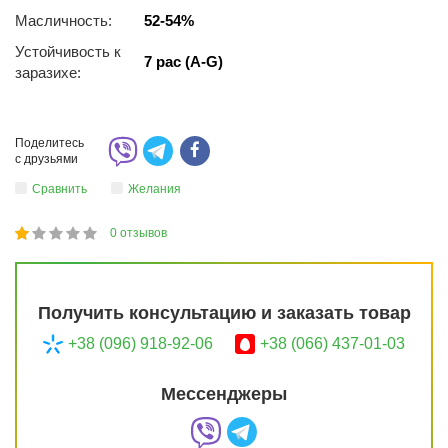
Масличность:
52-54%
Устойчивость к
7 рас (A-G)
заразихе:
Поделитесь
с друзьями
Сравнить
Желания
0
отзывов
1
2
3
4
5
20
Получить консультацию и заказать товар
+38 (096) 918-92-06
+38 (066) 437-01-03
Мессенджеры