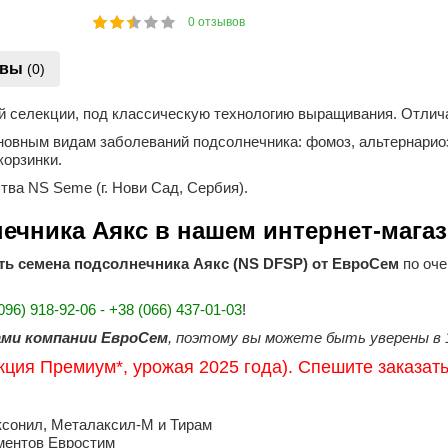
0
отзывов
1
2
3
4
5
47
ывы
(0)
ой селекции, под классическую технологию выращивания. Отлич
сновным видам заболеваний подсолнечника: фомоз, альтернариоз,
корзинки.
тва NS Seme (г. Нови Сад, Сербия).
нечника Аякс в нашем интернет-мага
ть семена подсолнечника Аякс (NS DFSP) от ЕвроСем
по оче
96) 918-92-06 - +38 (066) 437-01-03
!
ми компании ЕвроСем
, поэтому вы можете быть уверены в 
ция Премиум*, урожая 2025 года). Спешите заказать
сонил, Металаксил-М и Тирам
ментов Евростим