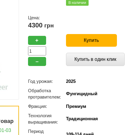
В наличии
Цена:
4300
грн
+
Купить
Купить в один клик
–
Год урожая:
2025
Обработка
Фунгицидный
протравителем:
Фракция:
Премиум
Технология
Традиционная
товар
выращивания:
01-03
Период
109-114 дней