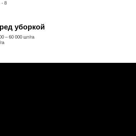
 - 8
еред уборкой
0 – 60 000 шт/га
га