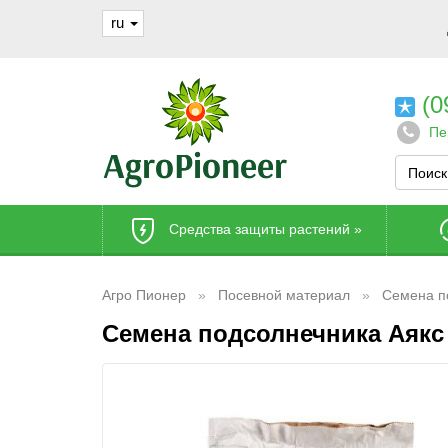
ru
(0
Пе
Средства защиты растений
»
Агро Пионер
Посевной материал
Семена п
Семена подсолнечника Аякс