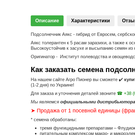
Описание
Характеристики
Отз
Подсолнечник Аякс - гибрид от Евросем, сербск
Аякс толерантен к 5 расам заразихи, а также к о
Высокоустойчив к засухе и высыпанию семян из 
Оригинатор - Институт полеводства и овощеводс
Как заказать семена подсол
На нашем сайте Агро Пионер вы сможете ✔️
купи
(1-2 дня) по Украине!
Для заказа и уточнения деталей звоните
☎ +38 (0
Мы являемся
официальными дистрибьютора
➤ Продажа от 1 посевной единицы (фрак
* семена обработаны:
тремя фунгицидными препаратами – Флудиок
питательным комплексом макро- и микроэле