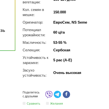
вегетации:
Кол. семян в
150.000
мешке:
Оригинатор:
ЕвроСем, NS Seme
Потенциал
язь
60 ц/га
урожайности:
Масличность:
53-55 %
Селекция:
Сербская
Устойчивость к
5 рас (A-E)
заразихе:
3acуxo
Очень высокая
уcтoйчивocть:
Поделитесь
с друзьями
Сравнить
Желания