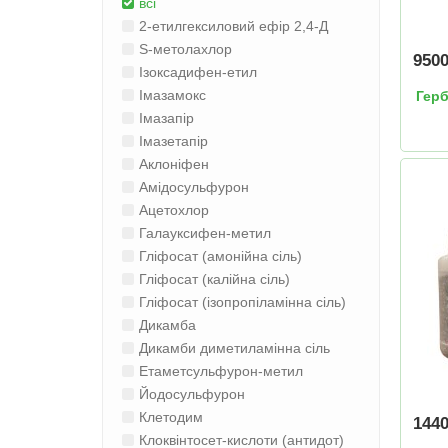
всі
2-етилгексиловий ефір 2,4-Д
S-метолахлор
950
Ізоксадифен-етил
Імазамокс
Гер
Імазапір
Імазетапір
Аклоніфен
Амідосульфурон
Ацетохлор
Галауксифен-метил
Гліфосат (амонійна сіль)
Гліфосат (калійна сіль)
Гліфосат (ізопропіламінна сіль)
Дикамба
Дикамби диметиламінна сіль
Етаметсульфурон-метил
Йодосульфурон
Клетодим
144
Клоквінтосет-кислоти (антидот)