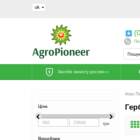
uk
(0
Пе
Засоби захисту рослин
»
Агро П
Герб
Ціна
грн
Виробник