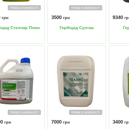
Нема в наявності
Нема в наявності
0
3500
9340
грн
грн
гр
біцид Стеллар Плюс
Гербіцид Султан
Ге
Нема в наявності
Нема в наявності
00
7000
3400
грн
грн
гр