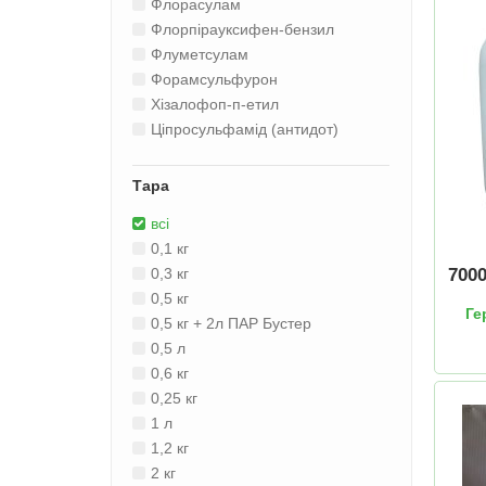
Флорасулам
Флорпірауксифен-бензил
Флуметсулам
Форамсульфурон
Хізалофоп-п-етил
Ціпросульфамід (антидот)
Тара
всі
0,1 кг
700
0,3 кг
0,5 кг
Ге
0,5 кг + 2л ПАР Бустер
0,5 л
0,6 кг
0,25 кг
1 л
1,2 кг
2 кг