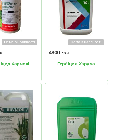
Нема в наявності
Нема в наявності
4800
н
грн
біцид Хармоні
Гербіцид Харума