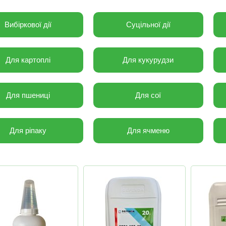
Вибіркової дії
Суцільної дії
Для картоплі
Для кукурудзи
Для пшениці
Для сої
Для ріпаку
Для ячменю