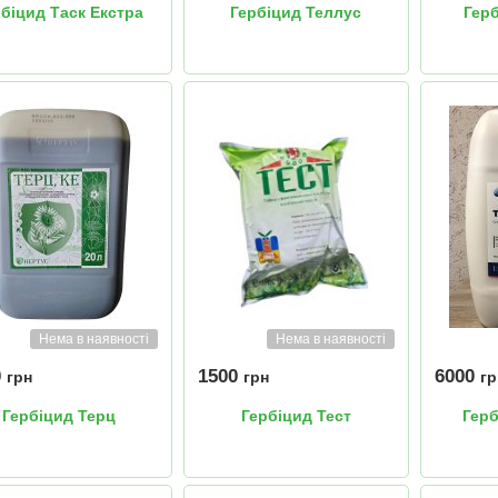
біцид Таск Екстра
Гербіцид Теллус
Гер
Нема в наявності
Нема в наявності
0
1500
6000
грн
грн
гр
Гербіцид Терц
Гербіцид Тест
Герб