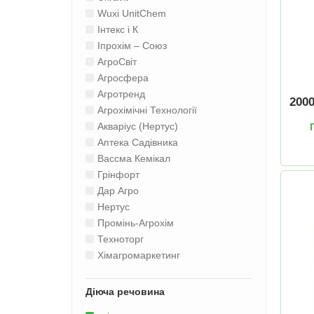
Wuxi UnitChem
Інтекс і К
Іпрохім – Союз
АгроСвіт
Агросфера
Агротренд
200
Агрохімічні Технології
Акваріус (Нертус)
Аптека Садівника
Вассма Кемікал
Грінфорт
Дар Агро
Нертус
Промінь-Агрохім
Техноторг
Хімагромаркетинг
Діюча речовина