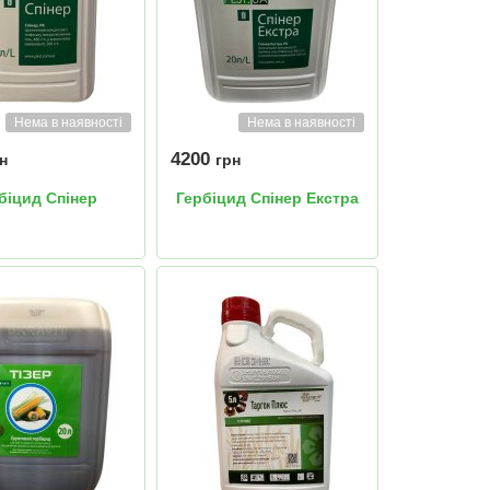
Нема в наявності
Нема в наявності
4200
н
грн
біцид Спінер
Гербіцид Спінер Екстра