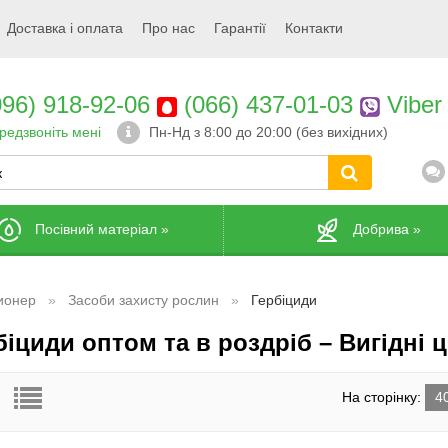
Доставка і оплата
Про нас
Гарантії
Контакти
96) 918-92-06
(066) 437-01-03
Viber
редзвоніть мені
Пн-Нд з 8:00 до 20:00 (без вихідних)
Посівний матеріал
»
Добрива
»
ионер
Засоби захисту рослин
Гербіциди
іциди оптом та в роздріб – Вигідні ці
На сторінку:
4