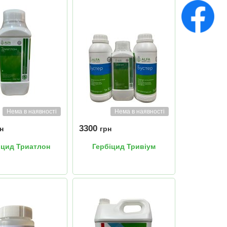
Нема в наявності
Нема в наявності
3300
н
грн
іцид Триатлон
Гербіцид Тривіум