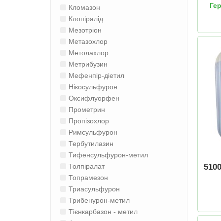
Гер
Кломазон
Клопіралід
Мезотріон
Метазохлор
Метолахлор
Метрибузин
Мефенпір-діетил
Нікосульфурон
Оксифлуорфен
Прометрин
Пропізохлор
Римсульфурон
Тербутилазин
Тифенсульфурон-метил
510
Толпіралат
Топрамезон
Триасульфурон
Трибенурон-метил
Тієнкарбазон - метил