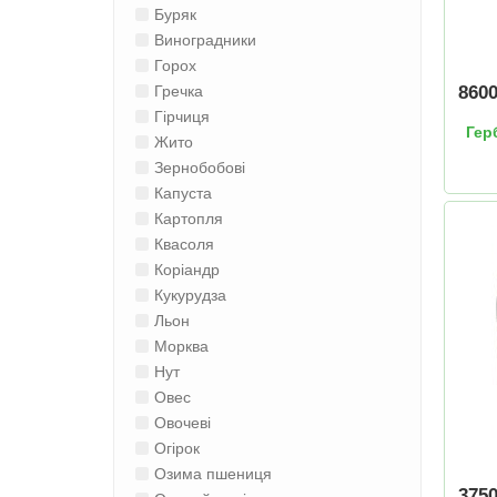
Буряк
Виноградники
Горох
860
Гречка
Гірчиця
Гер
Жито
Зернобобові
Капуста
Картопля
Квасоля
Коріандр
Кукурудза
Льон
Морква
Нут
Овес
Овочеві
Огірок
Озима пшениця
375