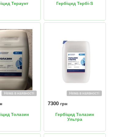
біцид Тераунт
Гербіцид Тербі-S
Нема в наявності
Нема в наявності
7300
н
грн
іцид Толазин
Гербіцид Толазин
Ультра