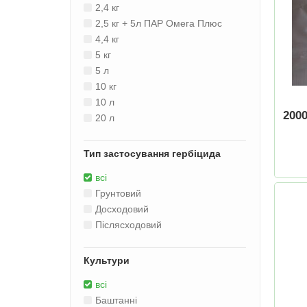
2,4 кг
2,5 кг + 5л ПАР Омега Плюс
4,4 кг
5 кг
5 л
10 кг
10 л
200
20 л
Тип застосування гербіцида
всі
Грунтовий
Досходовий
Післясходовий
Культури
всі
Баштанні