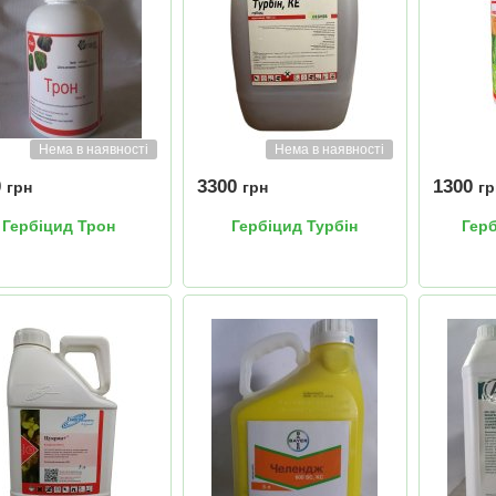
Нема в наявності
Нема в наявності
0
3300
1300
грн
грн
гр
Гербіцид Трон
Гербіцид Турбін
Гер