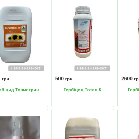
Нема в наявності
Нема в наявності
0
500
2600
грн
грн
гр
рбіцид Топметрин
Гербіцид Тотал К
Герб