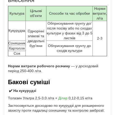
Норми
Цільові
Культура
Способи та час обробки
витрати,
об'єкти
л/га
Обприскування грунту до/
після посіву або по сходах
Кукурудза
Однорічні
культури у фазах від 3 до 5
злакові та
листків
2-3
дводольні
Соняшник
бур'яни
Обприскування грунту до
Картопля
сходів культури
Соя
Норми витрати робочого розчину
— у досходовий
період 250-400 л/га.
Бакові суміші
✔️ На кукурудзі
Толазин Ультра 2,5-3,0 л/га +
Ділар
0,12-0,15 кг/га
Застосовується досходово по кукурудзі для розширеного
захисту проти падалиці соняшнику та контролю амброзії.