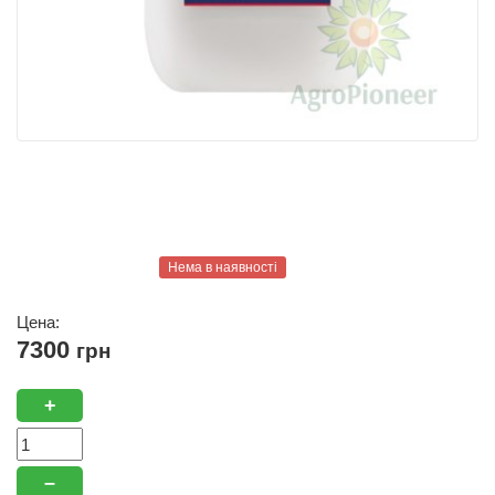
Нема в наявності
Цена:
7300
грн
+
–