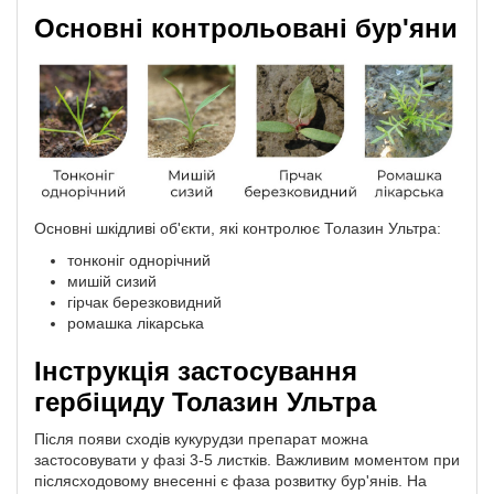
Основні контрольовані бур'яни
Основні шкідливі об'єкти, які контролює Толазин Ультра:
тонконіг однорічний
мишій сизий
гірчак березковидний
ромашка лікарська
Інструкція застосування
гербіциду Толазин Ультра
Після появи сходів кукурудзи препарат можна
застосовувати у фазі 3-5 листків. Важливим моментом при
післясходовому внесенні є фаза розвитку бур'янів. На