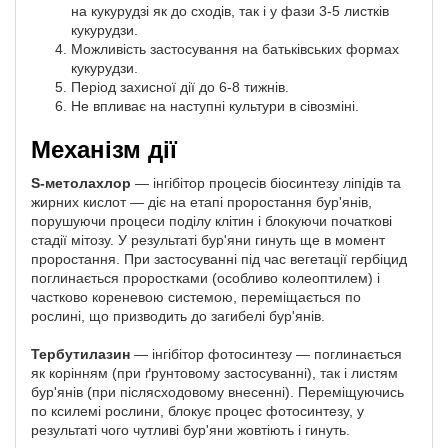
на кукурудзі як до сходів, так і у фази 3-5 листків
кукурудзи.
Можливість застосування на батьківських формах
кукурудзи.
Період захисної дії до 6-8 тижнів.
Не впливає на наступні культури в сівозміні.
Механізм дії
S-метолахлор
— інгібітор процесів біосинтезу ліпідів та
жирних кислот — діє на етапі проростання бур'янів,
порушуючи процеси поділу клітин і блокуючи початкові
стадії мітозу. У результаті бур'яни гинуть ще в момент
проростання. При застосуванні під час вегетації гербіцид
поглинається проростками (особливо колеоптилем) і
частково кореневою системою, переміщається по
рослині, що призводить до загибелі бур'янів.
Тербутилазин
— інгібітор фотосинтезу — поглинається
як корінням (при ґрунтовому застосуванні), так і листям
бур'янів (при післясходовому внесенні). Переміщуючись
по ксилемі рослини, блокує процес фотосинтезу, у
результаті чого чутливі бур'яни жовтіють і гинуть.