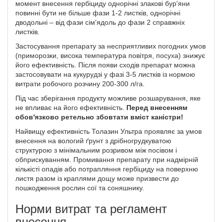
момент внесення гербіциду однорічні злакові бур'яни
повинні бути не більше фази 1-2 листків, однорічні
дводольні – від фази сім'ядоль до фази 2 справжніх
листків.
Застосування препарату за несприятливих погодних умов
(приморозки, висока температура повітря, посуха) знижує
його ефективність. Після появи сходів препарат можна
застосовувати на кукурудзі у фазі 3-5 листків із нормою
витрати робочого розчину 200-300 л/га.
Під час зберігання продукту можливе розшарування, яке
не впливає на його ефективність.
Перед внесенням
обов'язково ретельно збовтати вміст каністри!
Найвищу ефективність Толазин Ультра проявляє за умов
внесення на вологий ґрунт з дрібногрудкуватою
структурою з мінімальним розривом між посівом і
обприскуванням. Промивання препарату при надмірній
кількісті опадів або потрапляння гербіциду на поверхню
листя разом із краплями дощу може призвести до
пошкодження рослин сої та соняшнику.
Норми витрат та регламент
внесення