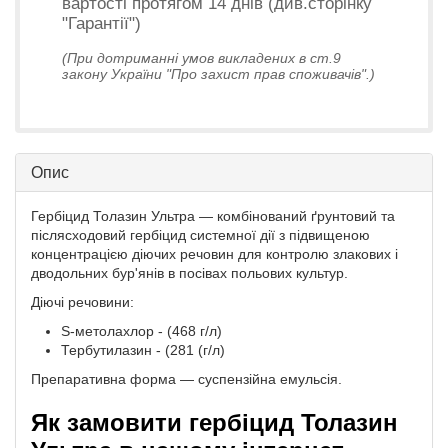
вартості протягом 14 днів (див.сторінку
"Гарантії")
(При дотриманні умов викладених в ст.9
закону України "Про захист прав споживачів".)
Опис
Гербіцид Толазин Ультра — комбінований ґрунтовий та
післясходовий гербіцид системної дії з підвищеною
концентрацією діючих речовин для контролю злакових і
дводольних бур'янів в посівах польових культур.
Діючі речовини:
S-метолахлор - (468 г/л)
Тербутилазин - (281 (г/л)
Препаративна форма — суспензійна емульсія.
Як замовити гербіцид Толазин