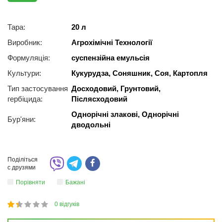
Тара:
20 л
Виробник:
Агрохімічні Технології
Формуляція:
суспензійна емульсія
Культури:
Кукурудза, Соняшник, Соя, Картопля
Тип застосування
Досходовий, Грунтовий,
гербіцида:
Післясходовий
Однорічні злакові, Однорічні
Бур'яни:
дводольні
Поділіться
с друзями
Порівняти
Бажані
0
відгуків
1
2
3
4
5
26