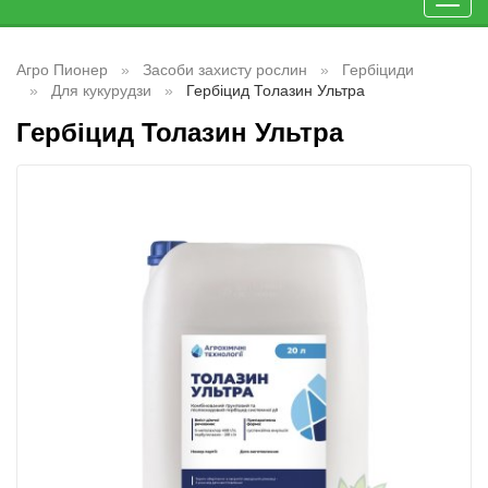
Toggl
navig
Агро Пионер
Засоби захисту рослин
Гербіциди
Для кукурудзи
Гербіцид Толазин Ультра
Гербіцид Толазин Ультра