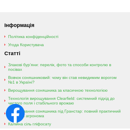
Інформація
Політика конфіденційності
Угода Користувача
Статті
Злакові бур’яни: перелік, фото та способи контролю в
посівах
Вовчок соняшниковий: чому він став невидимим ворогом
№1 в Україні?
Вирощування соняшника за класичною технологією
Технологія вирощування Clearfield: системний підхід до
чистого поля і стабільного врожаю
Вирощування соняшника під Гранстар: повний практичний
гайд для агронома
Калійна сіль гліфосату