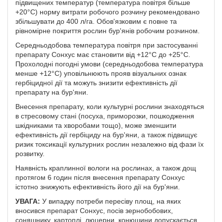
підвищених температур (температура повітря більше
+20°С) норму витрати робочого розчину рекомендовано
збільшувати до 400 л/га. Обов'язковим є повне та
рівномірне покриття рослин бур'янів робочим розчином.
Середньодобова температура повітря при застосуванні
препарату Сонхус має становити від +12°С до +25°С.
Прохолодні погодні умови (середньодобова температура
менше +12°С) уповільнюють прояв візуальних ознак
гербіцидної дії та можуть знизити ефективність дії
препарату на бур'яни.
Внесення препарату, коли культурні рослини знаходяться
в стресовому стані (посуха, при­морозки, пошкодження
шкідниками та хворобами тощо), може зменшити
ефективність дії гербіциду на бур'яни, а також підвищує
ризик токсикації культурних рослин незалежно від фази їх
розвитку.
Наявність краплинної вологи на рослинах, а також дощ
протягом 6 годин після внесення пре­парату Сонхус
істотно знижують ефективність його дії на бур'яни.
УВАГА:
У випадку потреби пересіву площ, на яких
вносився препарат Сонхус, посів зернобобових,
соняшнику, картоплі, люцерни, конюшини допускається