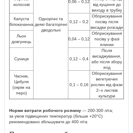
0,06 – 0,12
колосові
від кущіння до
виходу в трубку
Обприскування
Капуста
Однорічні та
0,12 – 0,2
посіву після
білокачанна
деякі багаторічні
висадки розсади
дводольні
Обприскування
Льон
0,04 – 0,12
посіву у фазі
довгунець
ялинки
Після
висаджування,
Суниця
0,12 – 0,4
або після збору
ягід
Обприскування
Часник,
вегетуючих
Цибуля
0,1 – 0,16
рослин від фази
(окрім на
2–х листків
перо)
культури
Норми витрати робочого розчину
— 200-300 л/га;
за умов підвищених температур (більше +20°С)
рекомендовано збільшувати до 400 л/га.