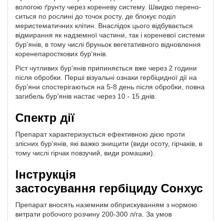
вологою ґрунту через кореневу систему. Швидко перено­
ситься по рослині до точок росту, де блокує поділ
меристематичних клітин. Внаслідок цього відбувається
відмирання як надземної частини, так і кореневої системи
бур'янів, в тому числі бруньок вегетативного відновлення
коренепа­росткових бур'янів.
Ріст чутливих бур'янів припиняється вже через 2 години
після обробки. Перші візуальні ознаки гербіцидної дії на
бур'яни спостерігаються на 5-8 день після обробки, повна
загибель бур'янів настає через 10 - 15 днів.
Спектр дії
Препарат характеризується ефективною дією проти
злісних бур'янів, які важко знищити (види осоту, гірчаків, в
тому числі гірчак повзучий, види ромашки).
Інструкція
застосування гербіциду Сонхус
Препарат вносять наземним обприскуванням з нормою
витрати робочого розчину 200-300 л/га. За умов