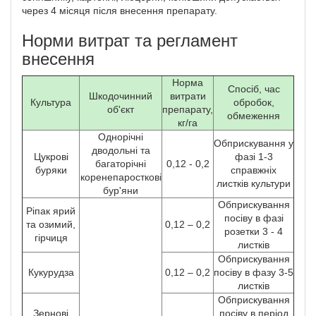
через 4 місяця після внесення пре­парату.
Норми витрат та регламент
внесення
Норма
Спосіб, час
Шкодочинний
витрати
Культура
обробок,
об'єкт
препарату,
обмеження
кг/га
Однорічні
Обприскування у
дводольні та
Цукрові
фазі 1-3
багаторічні
0,12 - 0,2
буряки
справжніх
коренепаросткові
листків культури
бур'яни
Обприскування
Ріпак ярий
посіву в фазі
та озимий,
0,12 – 0,2
розетки 3 - 4
гірчиця
листків
Обприскування
Кукурудза
0,12 – 0,2
посіву в фазу 3-5
листків
Обприскування
Зернові
посіву в період