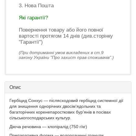
3. Нова Пошта
Які гарантії?
Повернення товару або його повної
вартості протягом 14 днів (див.сторінку
"Гарантії")
(При дотриманні умов викладених в ст.9
закону України "Про захист прав споживачів".)
Опис
Гербіцид Сонхус — післясходовий гербіцид системної дії
для знищення однорічних двосім'ядольних та
багаторічних коренепаросткових бур'янів в посівах
сільськогосподарських культур.
Діюча речовина — клопіралід (750 г/кг)
Препаративна форма — водорозчинні гранули.