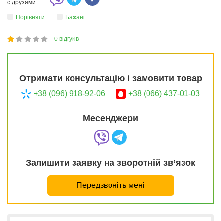
с друзями
Порівняти
Бажані
0
відгуків
1
2
3
4
5
20
Отримати консультацію і замовити товар
+38 (096) 918-92-06
+38 (066) 437-01-03
Месенджери
Залишити заявку на зворотній зв’язок
Передзвоніть мені