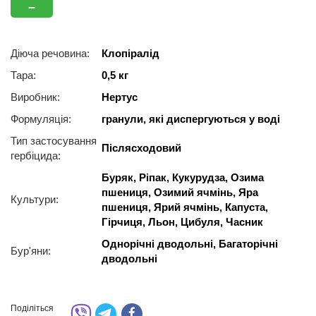
–
Діюча речовина:
Клопіралід
Тара:
0,5 кг
Виробник:
Нертус
Формуляція:
гранули, які диспергуються у воді
Тип застосування
Післясходовий
гербіцида:
Буряк, Ріпак, Кукурудза, Озима
пшениця, Озимий ячмінь, Яра
Культури:
пшениця, Ярий ячмінь, Капуста,
Гірчиця, Льон, Цибуля, Часник
Однорічні дводольні, Багаторічні
Бур'яни:
дводольні
Поділіться