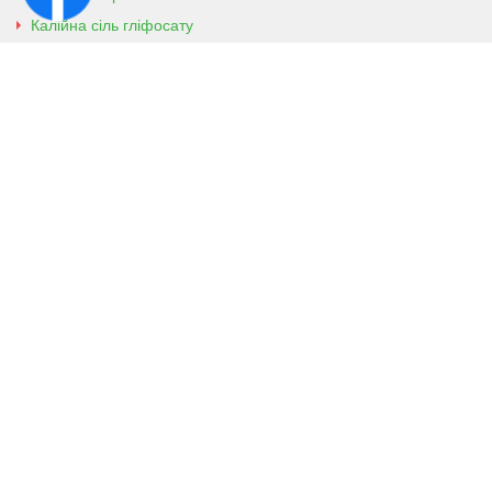
Калійна сіль гліфосату
Амонійна сіль гліфосату
Контактна інформація
м. Кобеляки, Полтавська обл. 39200
вул. Броварська, 7
+38 (096) 918-92-06
+38 (066) 437-01-03
(консультація агронома для
клієнтів)
Viber
Телеграм
agropioneerua@gmail.com