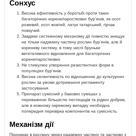
Сонхус
Висока ефективність у боротьбі проти таких
багаторічних коренепаросткових бур’янів, як осот
рожевий, осот жовтий, латук татарський, гірчак
повзучий.
Завдяки системному механізму дії повністю знищує
не тільки надземну частину рослин бур’янів, але й
кореневу систему, в тому числі бруньки
вегетативного відновлення для багаторічних
коренепаросткових.
Не стимулює утворення резистентних форм в
популяціях бур’янів.
Висока селективність по відношенню до культурних
рослин за умови дотримання регламенту
застосування.
Препарат сумісний у бакових сумішах з
переважною більшістю пестицидів та рідких добрив,
але в кожному окремому випадку необхідна
попередня перевірка компонентів на сумісність.
Механізм дії
Проникає в рослину через надземну частину та частково з