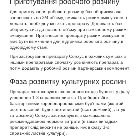
Приготування робочого розчину
Для приготування робочого розчину бак обприскувача
заповнюють на 3/4 об’єму, вмикають режим змішування і
додають необхідну кількість препарату. Доливають бак
обприскувача до повного об’єму при ввімкненому режимі
змішування. При внесенні препарату режим змішування
має бути ввімкнений для підтримки робочого розчину в
однорідному стані.
При застосуванні препарату Сонхус в бакових сумішах з
іншими препаратами спочатку розчиняють препарат, а
потім додають у робочий розчин партнерський компонент.
Фаза розвитку культурних рослин
Препарат застосовують після появи сходів буряків, у фазу
утворення 1-3 справжніх листків. При боротьбі з
багаторічними коренепаростковими бур'янами (жовтий
осот польовий, будяк щетинистий (осот рожевий), латук
татарський) Сонхус застосовують з максимально
рекомен­дованою нормою витрати (в таких випадках
препарат слід вносити не раніше, ніж в фазу 3-х
справжніх листків культури).