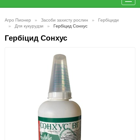
Toggl
navig
Агро Пионер
Засоби захисту рослин
Гербіциди
Для кукурудзи
Гербіцид Сонхус
Гербіцид Сонхус