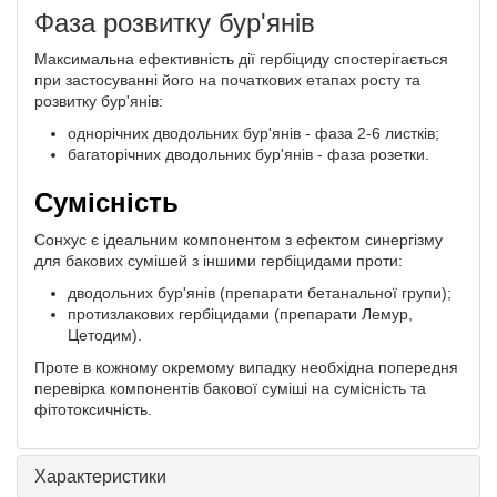
Фаза розвитку бур'янів
Максимальна ефективність дії гербіциду спостерігається
при застосуванні його на початкових етапах росту та
розвитку бур'янів:
однорічних дводольних бур'янів - фаза 2-6 листків;
багаторічних дводольних бур'янів - фаза розетки.
Сумісність
Сонхус є ідеальним компонентом з ефектом синергізму
для бакових сумішей з іншими гербіцидами проти:
дводольних бур'янів (препарати бетанальної групи);
протизлакових гербіцидами (препарати Лемур,
Цетодим).
Проте в кожному окремому випадку необхідна попередня
перевірка компонентів бакової суміші на сумісність та
фітотоксичність.
Характеристики