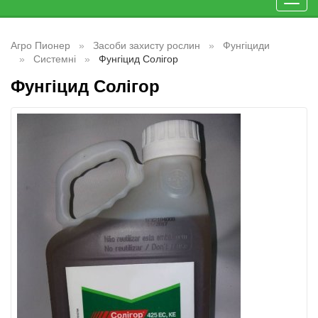
Toggl
navig
Агро Пионер
Засоби захисту рослин
Фунгіциди
Системні
Фунгіцид Солігор
Фунгіцид Солігор