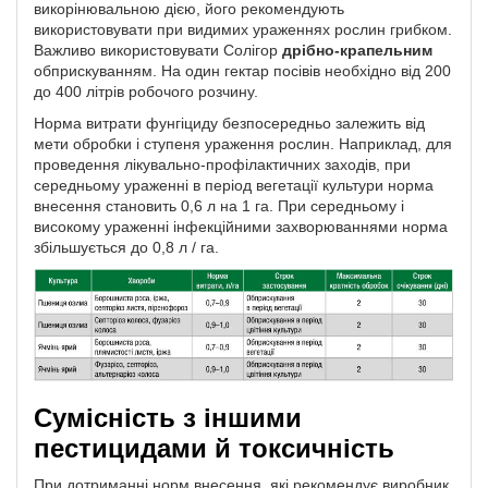
викорінювальною дією, його рекомендують
використовувати при видимих ​​ураженнях рослин грибком.
Важливо використовувати Солігор
дрібно-крапельним
обприскуванням. На один гектар посівів необхідно від 200
до 400 літрів робочого розчину.
Норма витрати фунгіциду безпосередньо залежить від
мети обробки і ступеня ураження рослин. Наприклад, для
проведення лікувально-профілактичних заходів, при
середньому ураженні в період вегетації культури норма
внесення становить 0,6 л на 1 га. При середньому і
високому ураженні інфекційними захворюваннями норма
збільшується до 0,8 л / га.
Сумісність з іншими
пестицидами й токсичність
При дотриманні норм внесення, які рекомендує виробник,