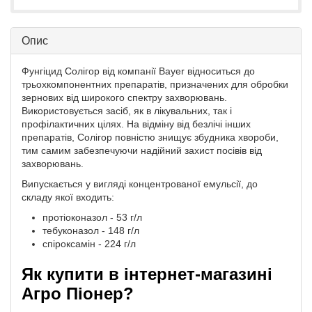
Опис
Фунгіцид Солігор від компанії Bayer відноситься до
трьохкомпонентних препаратів, призначених для обробки
зернових від широкого спектру захворювань.
Використовується засіб, як в лікувальних, так і
профілактичних цілях. На відміну від безлічі інших
препаратів, Солігор повністю знищує збудника хвороби,
тим самим забезпечуючи надійний захист посівів від
захворювань.
Випускається у вигляді концентрованої емульсії, до
складу якої входить:
протіоконазол - 53 г/л
тебуконазол - 148 г/л
спіроксамін - 224 г/л
Як купити в інтернет-магазині
Агро Піонер?