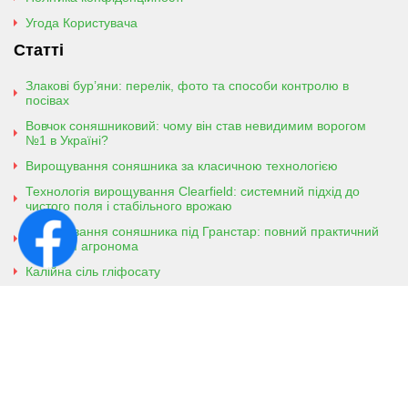
Угода Користувача
Статті
Злакові бур’яни: перелік, фото та способи контролю в
посівах
Вовчок соняшниковий: чому він став невидимим ворогом
№1 в Україні?
Вирощування соняшника за класичною технологією
Технологія вирощування Clearfield: системний підхід до
чистого поля і стабільного врожаю
Вирощування соняшника під Гранстар: повний практичний
гайд для агронома
Калійна сіль гліфосату
Амонійна сіль гліфосату
Контактна інформація
м. Кобеляки, Полтавська обл. 39200