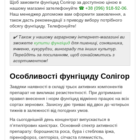
Щоб замовити фунгіцид Солігор за доступною ціною в
нашому магазині зателефонуйте
☎ +38 (096) 918-92-06
.
Наш менеджер допоможе вам оформити замовлення, а
також дасть рекомендації з приводу вибору потрібного
обсягу фунгіциду. Телефонуйте!
✔️ Також у нашому аграрному інтернет-магазині ви
зможете
купити фунгіцид
для пшениці, соняшника,
ячменю, кукурудзи, винограду та інших культур.
Перейдіть за посиланням, щоб ознайомитись з
асортиментом!
Особливості фунгіциду Солігор
Завдяки наявності в складі трьох активних компонентів
препарат не викликає резистентності. При дотриманні
правил внесення і норм фунгіцид відмінно працює на всіх
сортах зернових. Захисну дію триває від двох до чотирьох
тижнів в залежності від погодних умов.
На сьогоднішній день концентрат випускається в
п'ятилітрових каністрах. Основний спектр активності
препарату: борошниста роса, бура і стеблова іржа,
піренофороз, септоріоз, сітчаста плямистість,