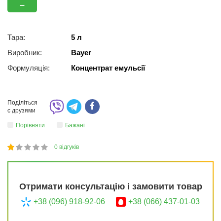
–
Тара:
5 л
Виробник:
Bayer
Формуляція:
Концентрат емульсії
Поділіться
с друзями
Порівняти
Бажані
0
відгуків
1
2
3
4
5
20
Отримати консультацію і замовити товар
+38 (096) 918-92-06
+38 (066) 437-01-03