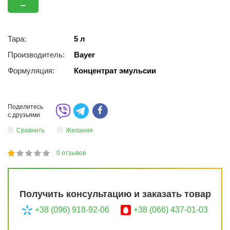
–
Тара:
5 л
Производитель:
Bayer
Формуляция:
Концентрат эмульсии
Поделитесь
с друзьями
Сравнить
Желания
0
отзывов
1
2
3
4
5
20
Получить консультацию и заказать товар
+38 (096) 918-92-06
+38 (066) 437-01-03