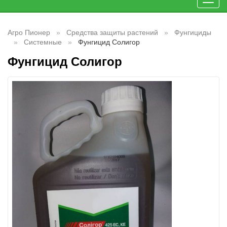
Toggl
navig
Агро Пионер
Средства защиты растений
Фунгициды
Системные
Фунгицид Солигор
Фунгицид Солигор