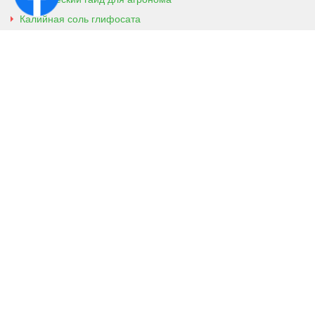
Калийная соль глифосата
Аммонийная соль глифосата
Контактная информация
г. Кобеляки, Полтавская обл. 39200
ул. Броварская, 7
+38 (096) 918-92-06
+38 (066) 437-01-03
(консультация агронома для
клиентов)
Viber
Телеграм
agropioneerua@gmail.com