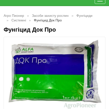
Toggl
navig
Агро Пионер
Засоби захисту рослин
Фунгіциди
Системні
Фунгіцид Док Про
Фунгіцид Док Про