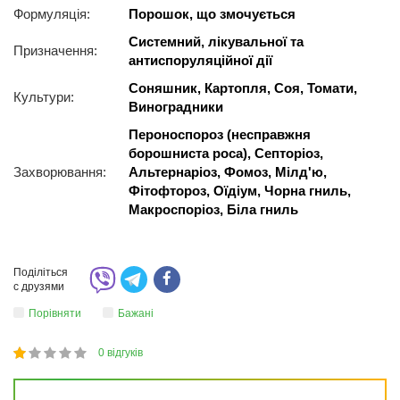
Формуляція:
Порошок, що змочується
Системний, лікувальної та
Призначення:
антиспоруляційної дії
Соняшник, Картопля, Соя, Томати,
Культури:
Виноградники
Пероноспороз (несправжня
борошниста роса), Ceптopіoз,
Захворювання:
Альтернаріоз, Фомоз, Мілд'ю,
Фітофтороз, Оїдіум, Чорна гниль,
Макроспоріоз, Біла гниль
Поділіться
с друзями
Порівняти
Бажані
0
відгуків
1
2
3
4
5
20