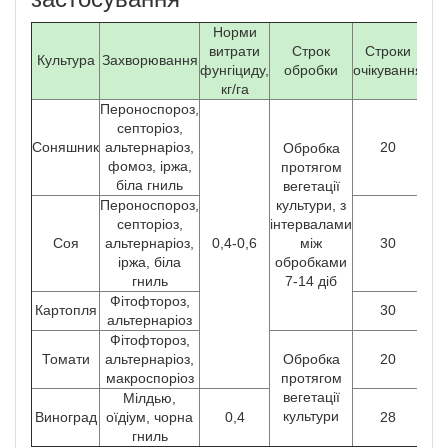
Норми
Мак
витрати
Строк
Строки
Культура
Захворювання
фунгіциду,
обробки
очікування
обр
кг/га
Пероноспороз,
септоріоз,
Соняшник
альтернаріоз,
20
Обробка
фомоз, іржа,
протягом
біла гниль
вегетації
Пероноспороз,
культури, з
септоріоз,
інтервалами
Соя
альтернаріоз,
0,4-0,6
між
30
іржа, біла
обробками
гниль
7-14 діб
Фітофтороз,
Картопля
30
альтернаріоз
Фітофтороз,
Томати
альтернаріоз,
Обробка
20
макроспоріоз
протягом
вегетації
Мілдью,
культури
Виноград
оїдіум, чорна
0,4
28
гниль