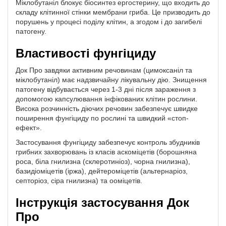
Міклобутаніл блокує біосинтез ергостерину, що входить до
складу клітинної стінки мембрани гриба. Це призводить до
порушень у процесі поділу клітин, а згодом і до загибелі
патогену.
Властивості фунгіциду
Док Про завдяки активним речовинам (цимоксаніл та
міклобутаніл) має надзвичайну лікувальну дію. Знищення
патогену відбувається через 1-3 дні після зараження з
допомогою капсулювання інфікованих клітин рослини.
Висока розчинність діючих речовин забезпечує швидке
поширення фунгіциду по рослині та швидкий «стоп-
ефект».
Застосування фунгіциду забезпечує контроль збудників
грибних захворювань із класів аскоміцетів (борошняна
роса, біла гнилизна (склеротиніоз), чорна гнилизна),
базидіоміцетів (іржа), дейтероміцетів (альтернаріоз,
септоріоз, сіра гнилизна) та ооміцетів.
Інструкція застосування Док
Про