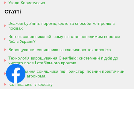
Угода Користувача
Статті
Злакові бур’яни: перелік, фото та способи контролю в
посівах
Вовчок соняшниковий: чому він став невидимим ворогом
№1 в Україні?
Вирощування соняшника за класичною технологією
Технологія вирощування Clearfield: системний підхід до
чистого поля і стабільного врожаю
Вирощування соняшника під Гранстар: повний практичний
гайд для агронома
Калійна сіль гліфосату
Амонійна сіль гліфосату
Контактна інформація
м. Кобеляки, Полтавська обл. 39200