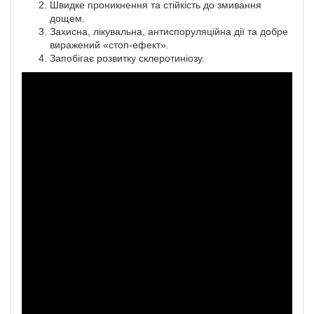
Швидке проникнення та стійкість до змивання
дощем.
Захисна, лікувальна, антиспоруляційна дії та добре
виражений «стоп-ефект».
Запобігає розвитку склеротиніозу.