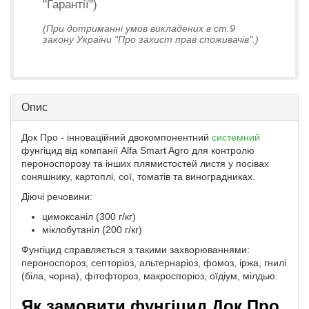
"Гарантії")
(При дотриманні умов викладених в ст.9
закону України "Про захист прав споживачів".)
Опис
Док Про - інноваційний двокомпонентний
системний
фунгіцид від компанії Alfa Smart Agro для контролю
пероноспорозу та інших плямистостей листя у посівах
соняшнику, картоплі, сої, томатів та виноградниках.
Діючі речовини:
цимоксаніл (300 г/кг)
міклобутаніл (200 г/кг)
Фунгіцид справляється з такими захворюваннями:
пероноспороз, септоріоз, альтернаріоз, фомоз, іржа, гнилі
(біла, чорна), фітофтороз, макроспоріоз, оїдіум, мілдью.
Як замовити фунгіцид Док Про