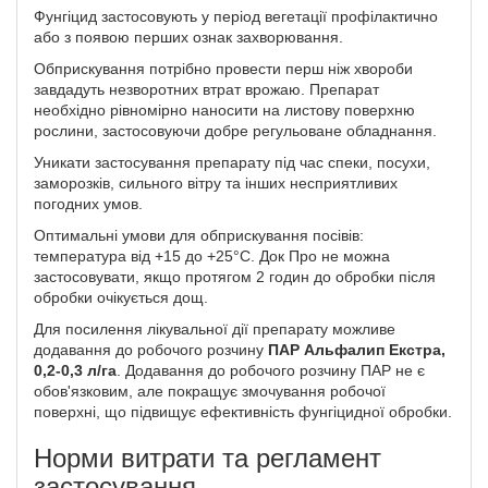
Фунгіцид застосовують у період вегетації профілактично
або з появою перших ознак захворювання.
Обприскування потрібно провести перш ніж хвороби
завдадуть незворотних втрат врожаю. Препарат
необхідно рівномірно наносити на листову поверхню
рослини, застосовуючи добре регульоване обладнання.
Уникати застосування препарату під час спеки, посухи,
заморозків, сильного вітру та інших несприятливих
погодних умов.
Оптимальні умови для обприскування посівів:
температура від +15 до +25°С. Док Про не можна
застосовувати, якщо протягом 2 годин до обробки після
обробки очікується дощ.
Для посилення лікувальної дії препарату можливе
додавання до робочого розчину
ПАР Альфалип Екстра,
0,2-0,3 л/га
. Додавання до робочого розчину ПАР не є
обов'язковим, але покращує змочування робочої
поверхні, що підвищує ефективність фунгіцидної обробки.
Норми витрати та регламент
застосування