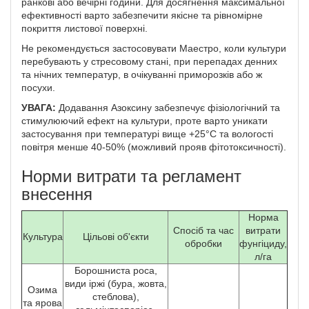
ранкові або вечірні години. Для досягнення максимальної
ефективності варто забезпечити якісне та рівномірне
покриття листової поверхні.
Не рекомендується застосовувати Маестро, коли культури
перебувають у стресовому стані, при перепадах денних
та нічних температур, в очікуванні приморозків або ж
посухи.
УВАГА:
Додавання Азоксину забезпечує фізіологічний та
стимулюючий ефект на культури, проте варто уникати
застосування при температурі вище +25°C та вологості
повітря менше 40-50% (можливий прояв фітотоксичності).
Норми витрати та регламент
внесення
Норма
Спосіб та час
витрати
Культура
Цільові об'єкти
обробки
фунгіциду,
л/га
Борошниста роса,
види іржі (бура, жовта,
Озима
стеблова),
та ярова