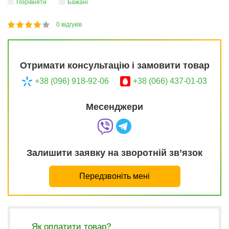
Порівняти
Бажані
0
відгуків
1
2
3
4
5
80
Отримати консультацію і замовити товар
+38 (096) 918-92-06
+38 (066) 437-01-03
Месенджери
Залишити заявку на зворотній зв’язок
Передзвоніть мені
Як оплатити товар?