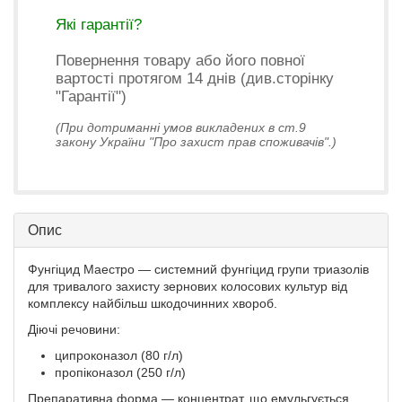
Які гарантії?
Повернення товару або його повної
вартості протягом 14 днів (див.сторінку
"Гарантії")
(При дотриманні умов викладених в ст.9
закону України "Про захист прав споживачів".)
Опис
Фунгіцид Маестро — системний фунгіцид групи триазолів
для тривалого захисту зернових колосових культур від
комплексу найбільш шкодочинних хвороб.
Діючі речовини:
ципроконазол (80 г/л)
пропіконазол (250 г/л)
Препаративна форма — концентрат, що емульгується.