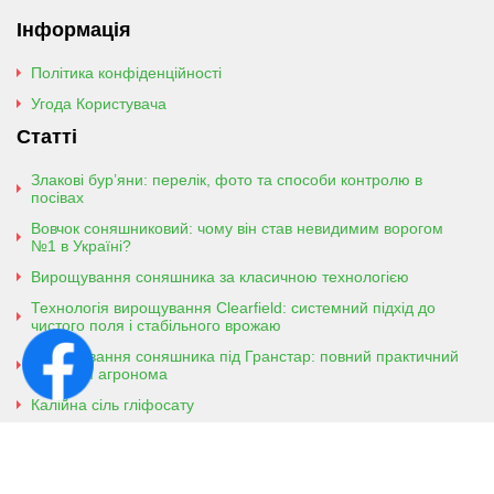
Інформація
Політика конфіденційності
Угода Користувача
Статті
Злакові бур’яни: перелік, фото та способи контролю в
посівах
Вовчок соняшниковий: чому він став невидимим ворогом
№1 в Україні?
Вирощування соняшника за класичною технологією
Технологія вирощування Clearfield: системний підхід до
чистого поля і стабільного врожаю
Вирощування соняшника під Гранстар: повний практичний
гайд для агронома
Калійна сіль гліфосату
Амонійна сіль гліфосату
Контактна інформація