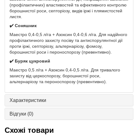
(профілактичних) властивостей та ефективного контролю
борошнистої роси, септоріозу, видів іржі і плямистостей
листя.
✔️ Соняшник
Маестро 0,4-0,5 л/га + Азоксин 0,4-0,6 л/га. Для надійного
профілактичного захисту посіву та антиспорулянтної дії
проти іржі, септоріозу, альтернаріозу, фомозу,
борошнистої роси і пероноспорозу (превентивно).
✔️ Буряк цукровий
Маестро 0,5 л/га + Азоксин 0,4-0,5 л/га. Для тривалого
захисту від церкоспорозу, борошнистої роси,
альтернаріозу та пероноспорозу (превентивно).
Характеристики
Відгуки
(0)
Схожі товари