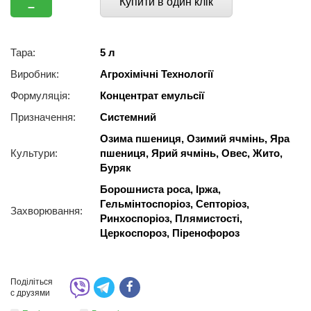
Купити в один клік
–
Тара:
5 л
Виробник:
Агрохімічні Технології
Формуляція:
Концентрат емульсії
Призначення:
Системний
Озима пшениця, Озимий ячмінь, Яра
Культури:
пшениця, Ярий ячмінь, Овес, Жито,
Буряк
Борошниста роса, Іржа,
Гельмінтоспоріоз, Ceптopіoз,
Захворювання:
Ринхоспоріоз, Плямистості,
Церкоспороз, Піренофороз
Поділіться
с друзями