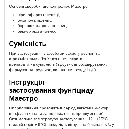
Основні хвороби, що контролює Маестро:
піренофороз пшениці;
бура іржа пшениці;
борошниста роса пшениці;
рамуляріоз ячменю.
Сумісність
При застосуванні із засобами захисту рослин та
агрохімікатами обов'язково перевірити
препарати на сумісність (відсутність розшарування,
формування грудочок, випадання осаду і т.д.).
Інструкція
застосування фунгіциду
Маестро
Обприскування проводять в період вегетації культур
профілактично та за перших ознак прояву хвороб.
Оптимальна температура застосування +12...+25°C
(нижній поріг + 8°C), швидкість вітру – не більше 5 м/с у