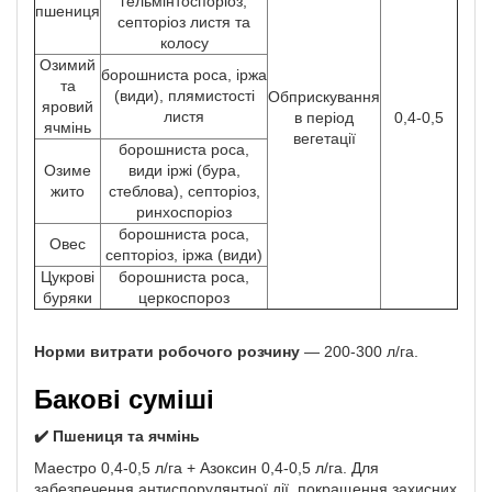
гельмінтоспоріоз,
пшениця
септоріоз листя та
колосу
Озимий
борошниста роса, іржа
та
(види), плямистості
Обприскування
яровий
листя
в період
0,4-0,5
ячмінь
вегетації
борошниста роса,
Озиме
види іржі (бура,
жито
стеблова), септоріоз,
ринхоспоріоз
борошниста роса,
Овес
септоріоз, іржа (види)
Цукрові
борошниста роса,
буряки
церкоспороз
Норми витрати робочого розчину
— 200-300 л/га.
Бакові суміші
✔️ Пшениця та ячмінь
Маестро 0,4-0,5 л/га + Азоксин 0,4-0,5 л/га. Для
забезпечення антиспорулянтної дії, покращення захисних