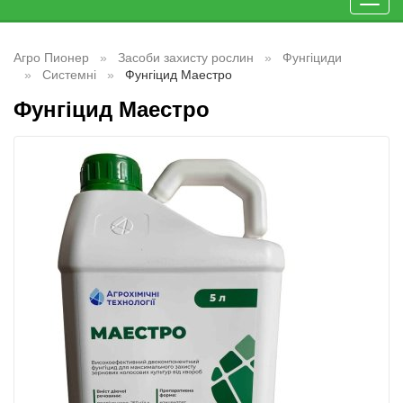
Toggl
navig
Агро Пионер
Засоби захисту рослин
Фунгіциди
Системні
Фунгіцид Маестро
Фунгіцид Маестро