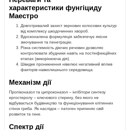
характеристики фунгіциду
Маестро
Довготривалий захист зернових колосових культур
від комплексу шкодочинних хвороб.
Вдосконалена формуляція забезпечує якісне
змочування та пенетрацію.
Різна системність діючих речовин дозволяє
контролювати збудники навіть на постінфекційних
етапах (викорінююча дія).
Швидке проникнення нівелює негативний вплив
факторів навколишнього середовища.
Механізм дії
Пропіконазол та ципроконазол – інгібітори синтезу
ергостеролу – ключового стерину, без якого не
відбувається будівництво та функціонування клітинних
стінок гриба. Як наслідок – патоген припиняє свій
розвиток та гине.
Спектр дії