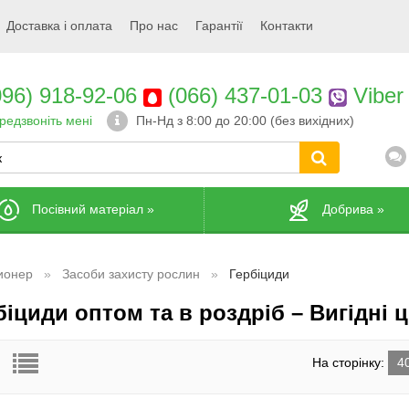
Доставка і оплата
Про нас
Гарантії
Контакти
96) 918-92-06
(066) 437-01-03
Viber
редзвоніть мені
Пн-Нд з 8:00 до 20:00 (без вихідних)
Посівний матеріал
»
Добрива
»
ионер
Засоби захисту рослин
Гербіциди
іциди оптом та в роздріб – Вигідні ці
На сторінку:
4