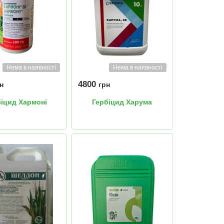
Нема в наявності
Нема в наявності
4800
н
грн
біцид Хармоні
Гербіцид Харума