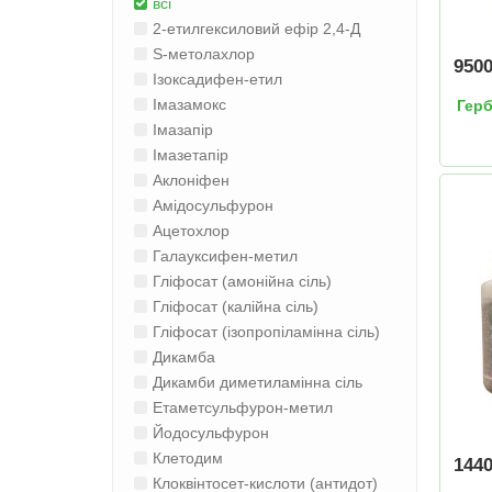
всі
2-етилгексиловий ефір 2,4-Д
S-метолахлор
950
Ізоксадифен-етил
Імазамокс
Гер
Імазапір
Імазетапір
Аклоніфен
Амідосульфурон
Ацетохлор
Галауксифен-метил
Гліфосат (амонійна сіль)
Гліфосат (калійна сіль)
Гліфосат (ізопропіламінна сіль)
Дикамба
Дикамби диметиламінна сіль
Етаметсульфурон-метил
Йодосульфурон
Клетодим
144
Клоквінтосет-кислоти (антидот)