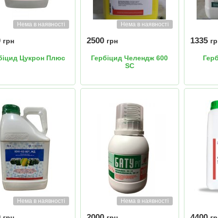
Нема в наявності
Нема в наявності
0
2500
1335
грн
грн
гр
біцид Цукрон Плюс
Гербіцид Челендж 600
Гер
SC
Нема в наявності
Нема в наявності
0
2000
4400
грн
грн
гр