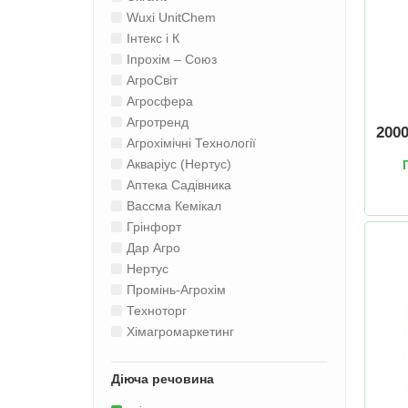
Wuxi UnitChem
Інтекс і К
Іпрохім – Союз
АгроСвіт
Агросфера
Агротренд
200
Агрохімічні Технології
Акваріус (Нертус)
Аптека Садівника
Вассма Кемікал
Грінфорт
Дар Агро
Нертус
Промінь-Агрохім
Техноторг
Хімагромаркетинг
Діюча речовина