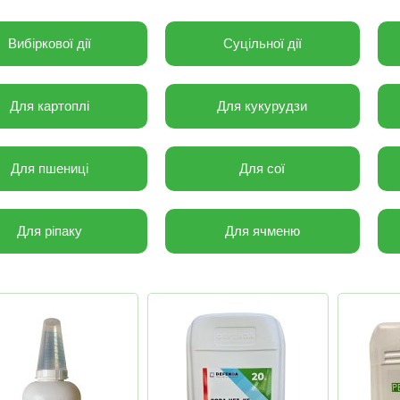
Вибіркової дії
Суцільної дії
Для картоплі
Для кукурудзи
Для пшениці
Для сої
Для ріпаку
Для ячменю