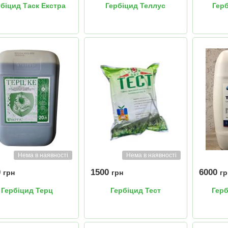
біцид Таск Екстра
Гербіцид Теллус
Гер
Нема в наявності
Нема в наявності
0
1500
6000
грн
грн
гр
Гербіцид Терц
Гербіцид Тест
Герб