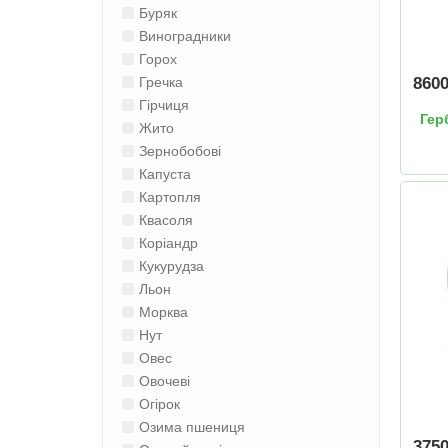
Буряк
Виноградники
Горох
860
Гречка
Гірчиця
Гер
Жито
Зернобобові
Капуста
Картопля
Квасоля
Коріандр
Кукурудза
Льон
Морква
Нут
Овес
Овочеві
Огірок
Озима пшениця
375