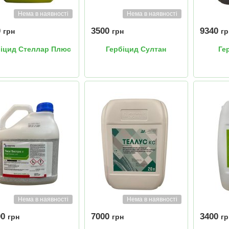
Нема в наявності
Нема в наявності
0
3500
9340
грн
грн
гр
біцид Стеллар Плюс
Гербіцид Султан
Ге
Нема в наявності
Нема в наявності
00
7000
3400
грн
грн
гр