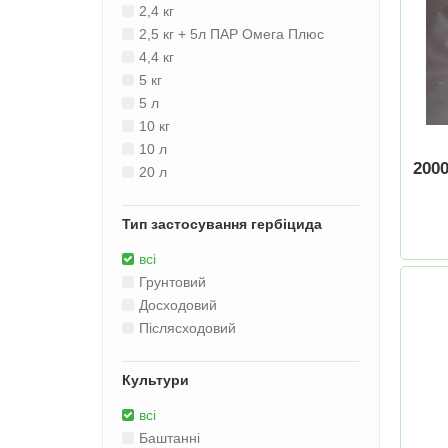
2,4 кг
2,5 кг + 5л ПАР Омега Плюс
4,4 кг
5 кг
5 л
10 кг
10 л
200
20 л
Тип застосування гербіцида
всі
Грунтовий
Досходовий
Післясходовий
Культури
всі
Баштанні