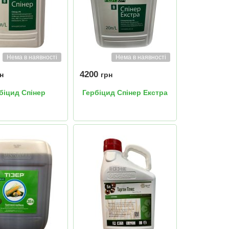
Нема в наявності
Нема в наявності
4200
н
грн
біцид Спінер
Гербіцид Спінер Екстра