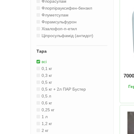
Флорасулам
Флорпірауксифен-бензил
Флуметсулам
Форамсульфурон
Хізалофоп-п-етил
Ціпросульфамід (антидот)
Тара
всі
0,1 кг
700
0,3 кг
0,5 кг
Ге
0,5 кг + 2л ПАР Бустер
0,5 л
0,6 кг
0,25 кг
1 л
1,2 кг
2 кг