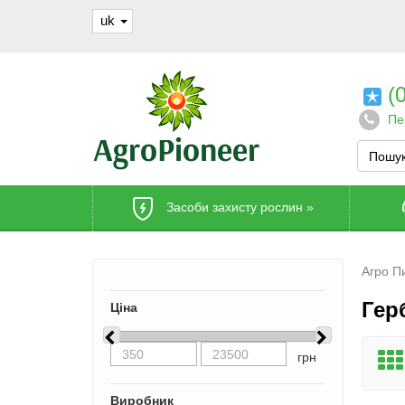
uk
(0
Пе
Засоби захисту рослин
»
Агро П
Герб
Ціна
грн
Виробник