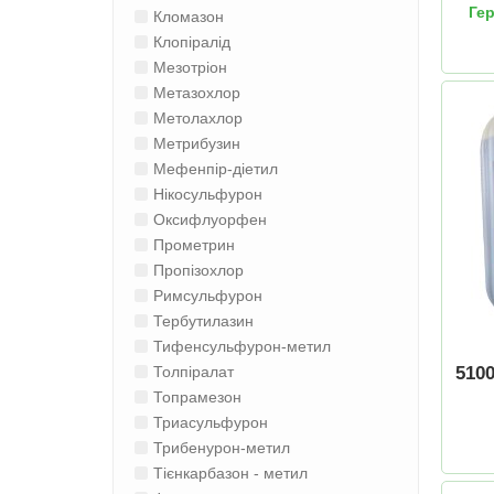
Гер
Кломазон
Клопіралід
Мезотріон
Метазохлор
Метолахлор
Метрибузин
Мефенпір-діетил
Нікосульфурон
Оксифлуорфен
Прометрин
Пропізохлор
Римсульфурон
Тербутилазин
Тифенсульфурон-метил
510
Толпіралат
Топрамезон
Триасульфурон
Трибенурон-метил
Тієнкарбазон - метил