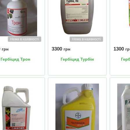
Нема в наявності
Нема в наявності
0
3300
1300
грн
грн
гр
Гербіцид Трон
Гербіцид Турбін
Гер