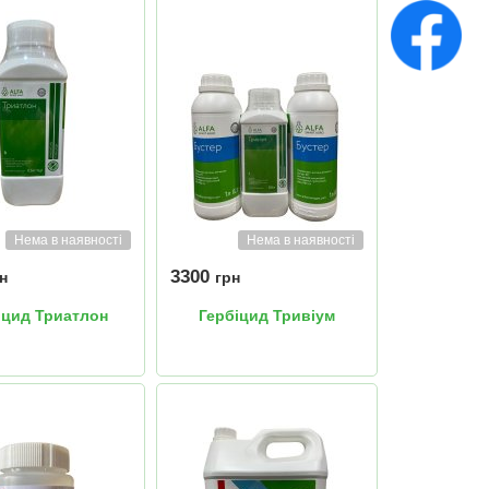
Нема в наявності
Нема в наявності
3300
н
грн
іцид Триатлон
Гербіцид Тривіум