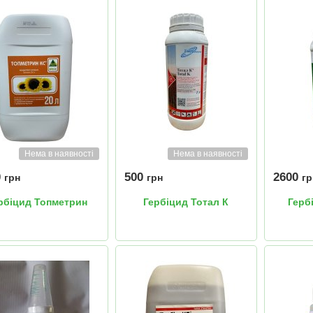
Нема в наявності
Нема в наявності
0
500
2600
грн
грн
гр
рбіцид Топметрин
Гербіцид Тотал К
Герб