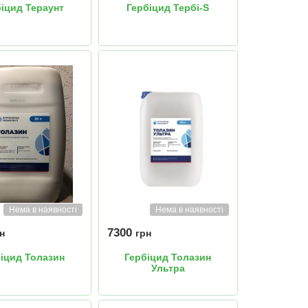
біцид Тераунт
Гербіцид Тербі-S
Нема в наявності
Нема в наявності
7300
н
грн
іцид Толазин
Гербіцид Толазин
Ультра