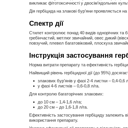
викликає фітотоксичності у двосім’ядольних куль
Дія гербіцида на злакові бур’яни проявляється на
Спектр дії
Стилет контролює понад 40 видів однорічних та ба
гребінчастий, метлюг звичайний, овес дикий (вівсю
повзучий, плевел багатовіковий, плоскуха звичай
Інструкція застосування гер
Норма витрати препарату та ефективність гербіцидн
Найвищий рівень гербіцидної дії (до 95%) досягає
злакових бур’янів у фазі 2-4 листки – 0,4-0,6 л
у фазі 4-6 листків – 0,6-0,8 л/га.
Для контролю багаторічних злакових:
до 10 см – 1,4-1,6 л/га;
до 20 см – до 1,6-1,8 л/га.
Ефективність застосування гербіциду залежить в
використання препарату.