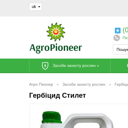
uk
(0
Пе
Засоби захисту рослин
»
Агро Пионер
Засоби захисту рослин
Гербіц
Гербіцид Стилет