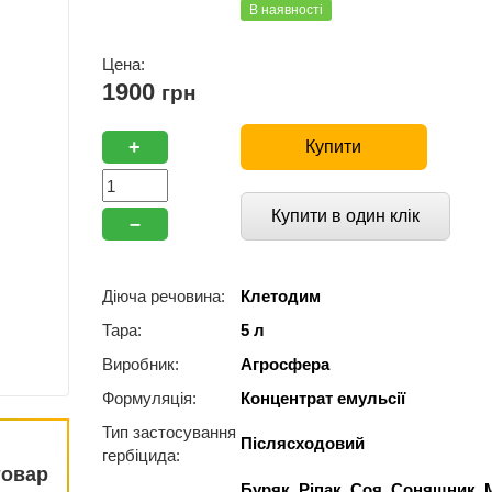
В наявності
Цена:
1900
грн
+
Купити
Купити в один клік
–
Діюча речовина:
Клетодим
Тара:
5 л
Виробник:
Агросфера
Формуляція:
Концентрат емульсії
Тип застосування
Післясходовий
гербіцида:
товар
Буряк, Ріпак, Соя, Соняшник, 