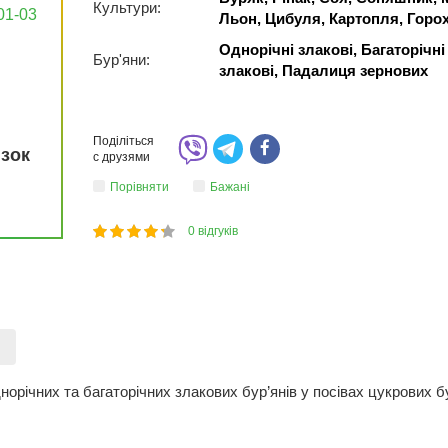
Культури:
01-03
Льон, Цибуля, Картопля, Горо
Однорічні злакові, Багаторічні
Бур'яни:
злакові, Падалиця зернових
Поділіться
язок
с друзями
Порівняти
Бажані
0
відгуків
1
2
3
4
5
84
)
річних та багаторічних злакових бур’янів у посівах цукрових бур