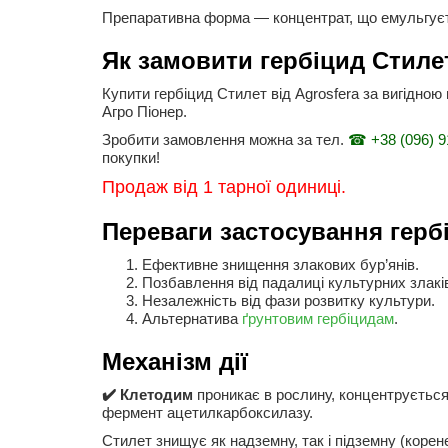
Препаративна форма — концентрат, що емульгує
Як замовити гербіцид Стиле
Купити гербіцид Стилет від Agrosfera за вигідною
Агро Піонер.
Зробити замовлення можна за тел.
☎ +38 (096) 9
покупки!
Продаж від 1 тарної одиниці.
Переваги застосування герб
Ефективне знищення злакових бур’янів.
Позбавлення від падалиці культурних злакі
Незалежність від фази розвитку культури.
Альтернатива
ґрунтовим гербіцидам
.
Механізм дії
✔️ Клетодим
проникає в рослину, концентрується 
фермент ацетилкарбоксилазу.
Стилет знищує як надземну, так і підземну (корен