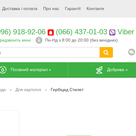
Доставка і оплата
Про нас
Гарантії
Контакти
96) 918-92-06
(066) 437-01-03
Viber
редзвоніть мені
Пн-Нд з 8:00 до 20:00 (без вихідних)
Посівний матеріал
»
Добрива
»
иди
Для картоплі
Гербіцид Стилет