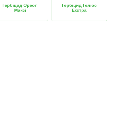
Гербіцид Ореол
Гербіцид Геліос
Гербіци
Максі
Екстра