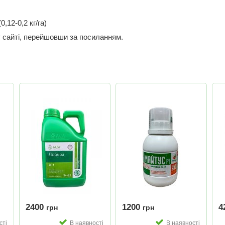
0,12-0,2 кг/га)
сайті, перейшовши за посиланням.
2400
1200
4
грн
грн
сті
В наявності
В наявності