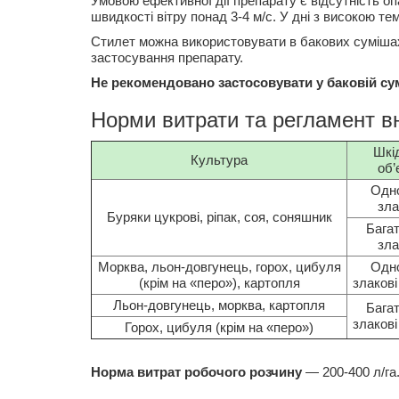
Умовою ефективної дії препарату є відсутність о
швидкості вітру понад 3-4 м/с. У дні з високою т
Стилет можна використовувати в бакових сумішах
застосування препарату.
Не рекомендовано застосовувати у баковій сум
Норми витрати та регламент в
Шкі
Культура
об’
Одно
зла
Буряки цукрові, ріпак, соя, соняшник
Багат
зла
Морква, льон-довгунець, горох, цибуля
Одно
(крім на «перо»), картопля
злакові
Льон-довгунець, морква, картопля
Багат
злакові
Горох, цибуля (крім на «перо»)
Норма витрат робочого розчину
—
200-400 л/га