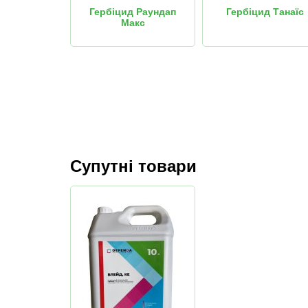
д Астарг
Гербіцид Раундап
Гербіцид Танаїс
Макс
Супутні товари