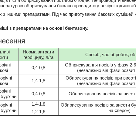
падів після обприскування протягом 6 годин. Не проводити внесе
емпературою обприскування бажано проводити у вечірні години аб
 з іншими препаратами. Під час приготування бакових сумішей 
іші з препаратами на основі бентазону.
несення
дливі
Норма витрати
Спосіб, час обробок, о
єкти
гербіциду, л/га
річні
Обприскування посівів у фазу 2-6 
0,4-0,8
кові
(незалежно від фази розвит
орічні
Обприскування посівів при висоті
1,4-1,8
кові
(незалежно від фази розвит
річні
0,4-0,8
Обприскування посівів за висоти
 бур’яни
1,4-1,8
орічні
Обприскування посівів за висоти бур
 бур’яни
на «перо»)
1,2-1,6
.