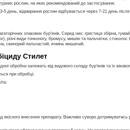
турних рослин, на яких рекомендований до застосування.
 3-5 день, відмирання рослин відбувається через 7-21 день після
гаторічних злакових бур’янів. Серед них: грястиця збірна, гумай
г), різні види тонконогу, бромусу, мишію та пальчатки, стоколос
на, свинорий пальчастий, ячмінь мишачий.
біциду Стилет
ої обробки залежать від видового складу бур’янів та їх вікового 
ться при обробці:
/га;
ід якісного внесення препарату. Важливо суворо дотримуватись