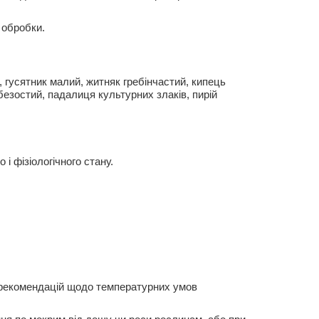
 обробки.
, гусятник малий, житняк гребінчастий, кипець
 безостий, падалиця культурних злаків, пирій
і фізіологічного стану.
 рекомендацій щодо температурних умов