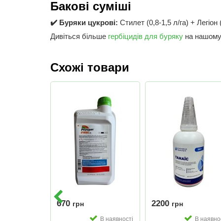
Бакові суміші
✔️ Буряки цукрові:
Стилет (0,8-1,5 л/га) + Легіон (
Дивіться більше
гербіцидів для буряку
на нашому 
Схожі товари
670
2200
грн
грн
В наявності
В наявності
В наявно