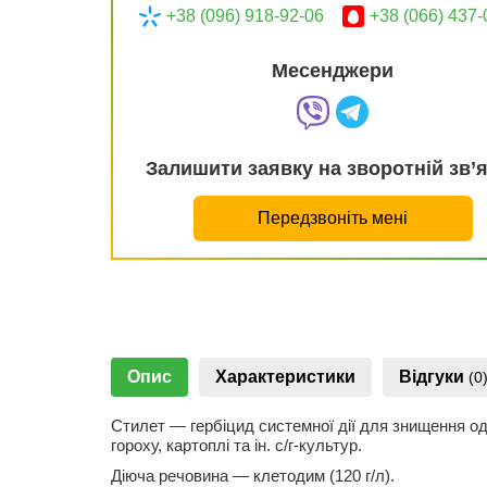
+38 (096) 918-92-06
+38 (066) 437-
Месенджери
Залишити заявку на зворотній зв’
Передзвоніть мені
Опис
Характеристики
Відгуки
(0
Стилет — гербіцид системної дії для знищення одно
гороху, картоплі та ін. с/г-культур.
Діюча речовина — клетодим (120 г/л).