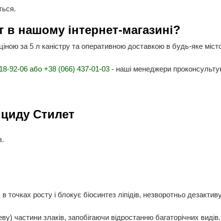
ться.
т в нашому інтернет-магазині?
 ціною за 5 л каністру та оперативною доставкою в будь-яке міст
18-92-06 або +38 (066) 437-01-03
- наші менеджери проконсультую
іциду Стилет
в.
в точках росту і блокує біосинтез ліпідів, незворотньо дезакти
еву) частини злаків, запобігаючи відростанню багаторічних видів