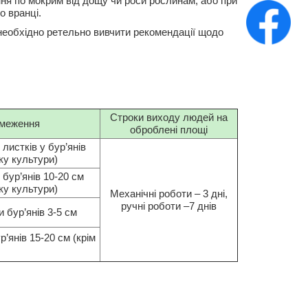
ння по мокрим від дощу чи роси рослинам, або при
о вранці.
необхідно ретельно вивчити рекомендації щодо
Строки виходу людей на
бмеження
оброблені площі
листків у бур’янів
ку культури)
 бур’янів 10-20 см
ку культури)
Механічні роботи – 3 дні,
ручні роботи –7 днів
 бур’янів 3-5 см
’янів 15-20 см (крім