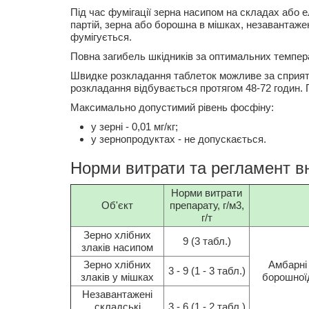
Під час фумігації зерна насипом на складах або 
партій, зерна або борошна в мішках, незавантаж
фумігується.
Повна загибель шкідників за оптимальних темпера
Швидке розкладання таблеток можливе за сприятлив
розкладання відбувається протягом 48-72 годин. Г
Максимально допустимий рівень фосфіну:
у зерні - 0,01 мг/кг;
у зернопродуктах - не допускається.
Норми витрати та регламент в
Норми витрати
Об'єкт
препарату, г/м3,
г/т
Зерно хлібних
9 (3 табл.)
злаків насипом
Зерно хлібних
Амбарні
3 - 9 (1 - 3 табл.)
злаків у мішках
борошноїд
Незавантажені
складські
3 - 6 (1 - 2 табл.)