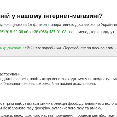
ній у нашому інтернет-магазині?
игідною ціною за 1л флакон з оперативною доставкою по Україні 
6) 918-92-06 або +38 (066) 437-01-03
і наші менеджери нададуть 
и фуміганти
від інших виробників. Переходьте за посиланням
застосуванні.
дників запасів, навіть якщо вони знаходяться у важкодоступних
роблюваного зерна, зокрема й на посівні якості зерна.
вітрям відбувається хімічна реакція фосфіду алюмінію з вологою
 безбарвного газу фосфіну, вуглекислого газу та аміаку.
ідника, внаслідок чого настає порушення процесів метаболізму 