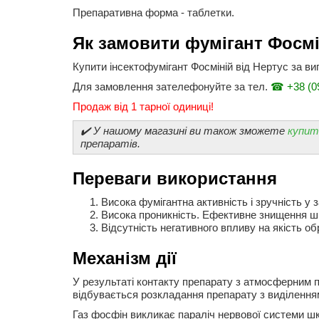
Препаративна форма - таблетки.
Як замовити фумігант Фосмі
Купити інсектофумігант Фосміній від Нертус за в
Для замовлення зателефонуйте за тел.
☎ +38 (09
Продаж від 1 тарної одиниці!
✔️ У нашому магазині ви також зможете
купит
препаратів.
Переваги використання
Висока фумігантна активність і зручність у 
Висока проникність. Ефективне знищення шкі
Відсутність негативного впливу на якість об
Механізм дії
У результаті контакту препарату з атмосферним по
відбувається розкладання препарату з виділенням
Газ фосфін викликає параліч нервової системи шк