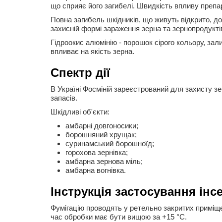
що сприяє його загибелі. Швидкість впливу препар
Повна загибель шкідників, що живуть відкрито, дос
захисній формі зараження зерна та зернопродуктів 
Гідроокис алюмінію - порошок сірого кольору, зал
впливає на якість зерна.
Спектр дії
В Україні Фосміній зареєстрований для захисту зе
запасів.
Шкідливі об'єкти:
амбарні довгоносики;
борошняний хрущак;
суринамський борошноїд;
горохова зернівка;
амбарна зернова міль;
амбарна вогнівка.
Інструкція застосування інс
Фумігацію проводять у ретельно закритих приміще
час обробки має бути вищою за +15 °C.