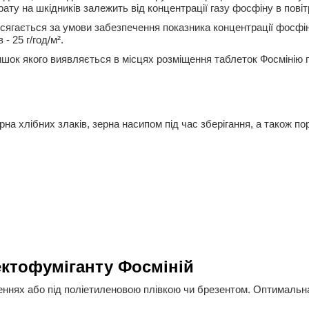
ату на шкідників залежить від концентрації газу фосфіну в повітр
ягається за умови забезпечення показника концентрації фосфіну н
- 25 г/год/м².
ишок якого виявляється в місцях розміщення таблеток Фосмінію пі
рна хлібних злаків, зерна насипом під час зберігання, а також п
ектофуміганту Фосміній
ннях або під поліетиленовою плівкою чи брезентом. Оптимальна 