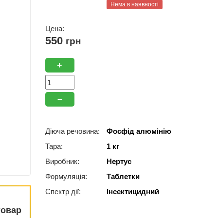
Нема в наявності
Цена:
550
грн
+
–
Діюча речовина:
Фосфід алюмінію
Тара:
1 кг
Виробник:
Нертус
Формуляція:
Таблетки
Спектр дії:
Інсектицидний
товар