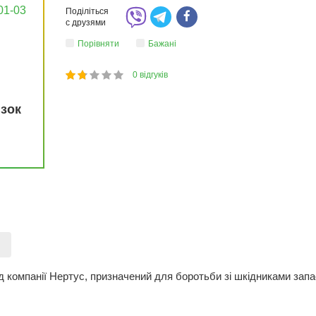
01-03
Поділіться
с друзями
Порівняти
Бажані
0
відгуків
1
2
3
4
5
33
язок
)
від компанії Нертус, призначений для боротьби зі шкідниками за