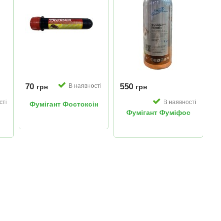
70
550
В наявності
грн
грн
сті
В наявності
Фумігант Фостоксін
Фумігант Фуміфос