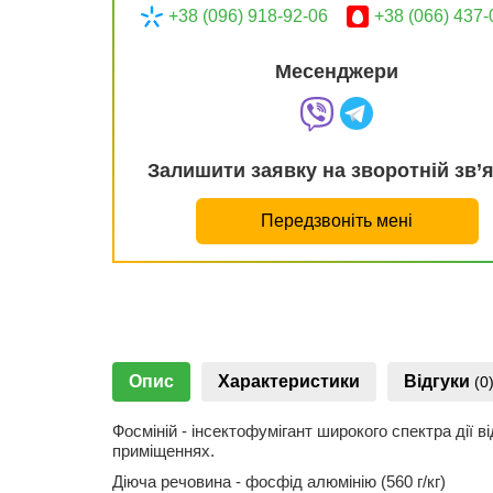
+38 (096) 918-92-06
+38 (066) 437-
Месенджери
Залишити заявку на зворотній зв’
Передзвоніть мені
Опис
Характеристики
Відгуки
(0
Фосміній - інсектофумігант широкого спектра дії 
приміщеннях.
Діюча речовина - фосфід алюмінію (560 г/кг)