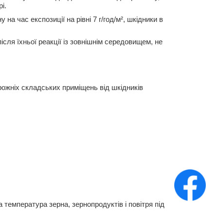
і.
а час експозиції на рівні 7 г/год/м², шкідники в
сля їхньої реакції із зовнішнім середовищем, не
орожніх складських приміщень від шкідників
температура зерна, зернопродуктів і повітря під