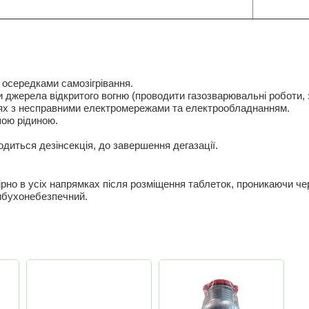
 осередками самозігрівання.
 джерела відкритого вогню (проводити газозварювальні роботи, 
ях з несправними електромережами та електрообладнанням.
шою рідиною.
диться дезінсекція, до завершення дегазації.
рно в усіх напрямках після розміщення таблеток, проникаючи чер
ибухонебезпечний.