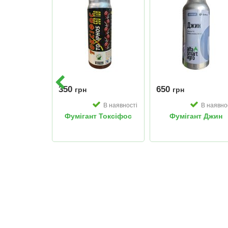
350
650
грн
грн
В наявності
В наявно
Фумігант Токсіфос
Фумігант Джин