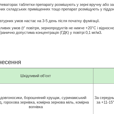
елеваторах таблетки препарату розмішують у зерні вручну або за
ених складських приміщеннях тощо препарат розміщують у піддон
турних умов настає на 3-5 день після початку фумігації.
их умов (t° повітря, зернопродуктів не нижче +20°С і відносної
ранично допустима концентрація (ГДК) у повітрі 0,1 мг/м3.
несення
Шкідливий об'єкт
 довгоносики, борошняний хрущак, суринамський
За середнь
, горохова зернівка, комірна зернова міль, комірна
за +11-15°
вогнівка