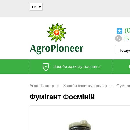
uk
(0
Пе
Засоби захисту рослин
»
Агро Пионер
Засоби захисту рослин
Фуміга
Фумігант Фосміній