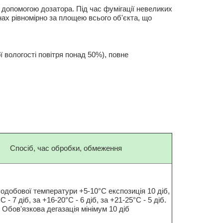
 допомогою дозатора. Під час фумігації невеликих
ах рівномірно за площею всього об'єкта, що
 вологості повітря понад 50%), повне
Спосіб, час обробки, обмеження
одобової температури +5-10°С експозиція 10 діб,
С - 7 діб, за +16-20°С - 6 діб, за +21-25°С - 5 діб.
Обов'язкова дегазація мінімум 10 діб