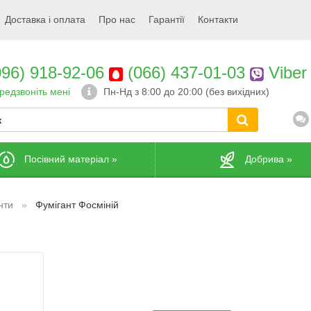
Доставка і оплата
Про нас
Гарантії
Контакти
96) 918-92-06
(066) 437-01-03
Viber
редзвоніть мені
Пн-Нд з 8:00 до 20:00 (без вихідних)
Посівний матеріал
»
Добрива
»
нти
Фумігант Фосміній