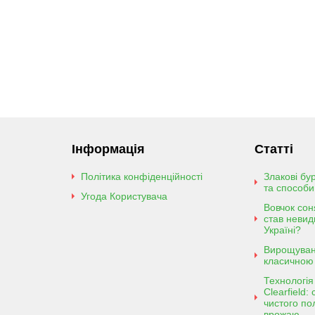
Інформація
Статті
Політика конфіденційності
Злакові бу
та способи
Угода Користувача
Вовчок сон
став неви
Україні?
Вирощуван
класичною
Технологі
Clearfield:
чистого пол
врожаю