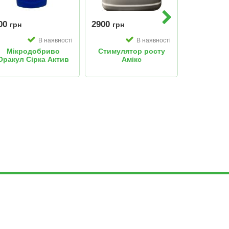
00
2900
450
грн
грн
грн
В наявності
В наявності
Мікродобриво
Cтимулятор росту
Мікро
Оракул Сірка Актив
Амікс
Нерту