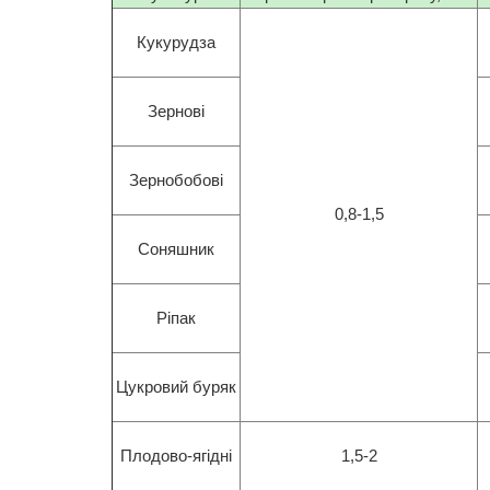
Кукурудза
Зернові
Зернобобові
0,8-1,5
Соняшник
Ріпак
Цукровий буряк
Плодово-ягідні
1,5-2