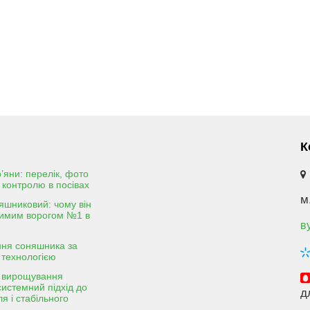
К
р’яни: перелік, фото
 контролю в посівах
м
яшниковий: чому він
димим ворогом №1 в
в
ня соняшника за
 технологією
я вирощування
 системний підхід до
д
я і стабільного