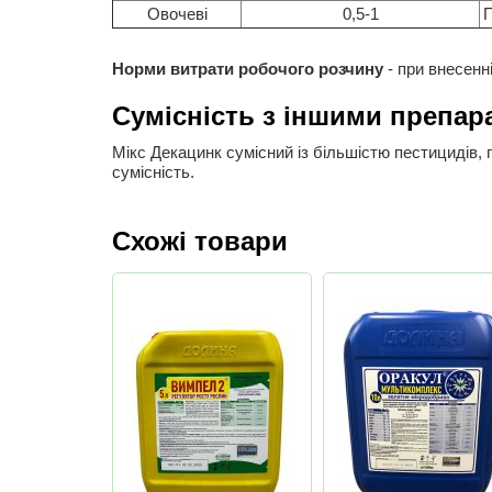
Овочеві
0,5-1
П
Норми витрати робочого розчину
- при внесенн
Сумісність з іншими препар
Мікс Декацинк сумісний із більшістю пестицидів,
сумісність.
Схожі товари