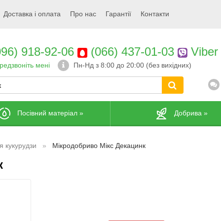
Доставка і оплата
Про нас
Гарантії
Контакти
96) 918-92-06
(066) 437-01-03
Viber
редзвоніть мені
Пн-Нд з 8:00 до 20:00 (без вихідних)
Посівний матеріал
»
Добрива
»
я кукурудзи
Мікродобриво Мікс Декацинк
к