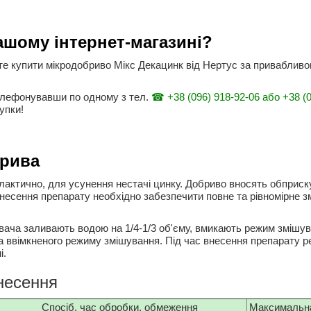
ашому інтернет-магазині?
те купити мікродобриво Мікс Декацинк від Нертус за привабливою
елефонувавши по одному з тел.
☎ +38 (096) 918-92-06 або +38 (0
упки!
брива
актично, для усунення нестачі цинку. Добриво вносять обприску
внесення препарату необхідно забезпечити повне та рівномірне з
ача заливають водою на 1/4-1/3 об'єму, вмикають режим змішува
а ввімкненого режиму змішування. Під час внесення препарату 
і.
несення
Спосіб, час обробки, обмеження
Максимальна