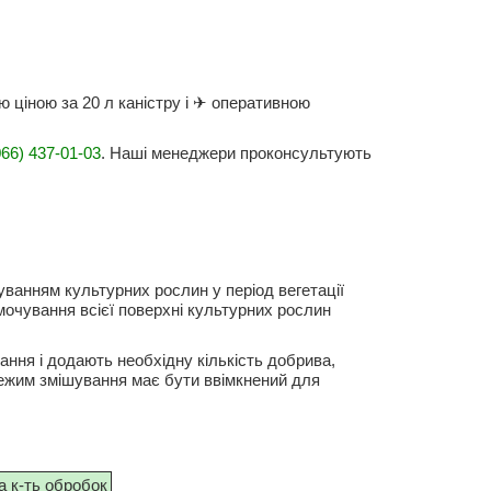
 ціною за 20 л каністру і ✈ оперативною
66) 437-01-03
. Наші менеджери проконсультують
ванням культурних рослин у період вегетації
мочування всієї поверхні культурних рослин
ння і додають необхідну кількість добрива,
режим змішування має бути ввімкнений для
 к-ть обробок