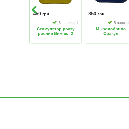
450
350
грн
грн
В наявності
В наявності
В наявно
добриво
Стимулятор росту
Мікродобриво
олофермин
рослин Вимпел 2
Оракул
лію
Мультикомплекс