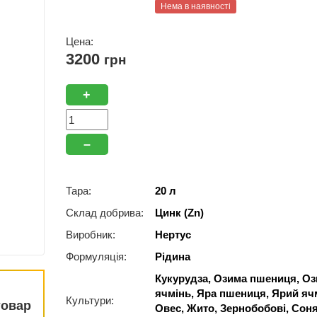
Нема в наявності
Цена:
3200
грн
+
–
Тара:
20 л
Склад добрива:
Цинк (Zn)
Виробник:
Нертус
Формуляція:
Рідина
Кукурудза, Озима пшениця, О
ячмінь, Яра пшениця, Ярий яч
Культури:
товар
Овес, Жито, Зернобобові, Сон