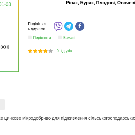
Ріпак, Буряк, Плодові, Овочев
01-03
Поділіться
с друзями
Порівняти
Бажані
язок
0
відгуків
1
2
3
4
5
73
)
е цинкове мікродобриво для підживлення сільськогосподарських 