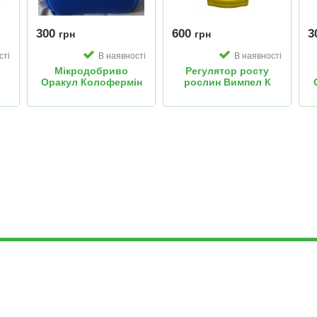
300
600
3
грн
грн
сті
В наявності
В наявності
Мікродобриво
Регулятор росту
Оракул Колофермін
рослин Вимпел К
Цинку