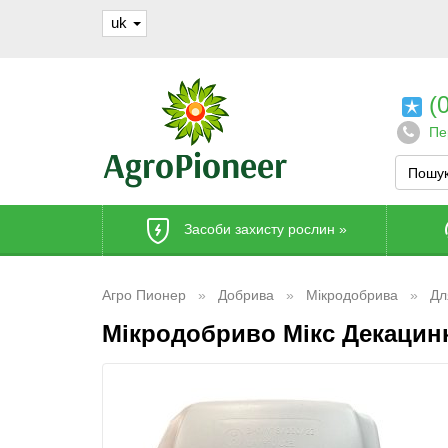
uk
(0
Пе
Засоби захисту рослин
»
Агро Пионер
Добрива
Мікродобрива
Дл
Мікродобриво Мікс Декацин