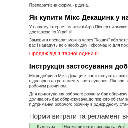
Препаративна форма - рідина.
Як купити Мікс Декацинк у н
У нашому інтернет-магазині Агро Піонер ви зможе
доставкою по Україні!
Замовити препарат можна через "Кошик" або зат
вас і нададуть всю необхідну інформацію для пок
Продаж від 1 тарної одиниці!
Інструкція застосування до
Мікродобриво Мікс Декацинк застосовують профіл
відповідно до регламенту застосування. Під час 
робочим розчином.
Для приготування робочого розчину бак обприскув
доливають бак обприскувача до повного об'єму з
підтримання робочого розчину в однорідному стан
Норми витрати та регламент в
Культура
Норма витрати препарату, л/га