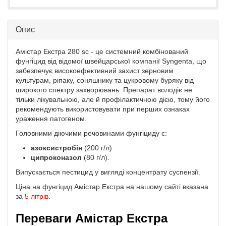
Опис
Амістар Екстра 280 sc - це системний комбінований
фунгіцид від відомої швейцарської компанії Syngenta, що
забезпечує високоефективний захист зерновим
культурам, ріпаку, соняшнику та цукровому буряку від
широкого спектру захворювань. Препарат володіє не
тільки лікувальною, але й профілактичною дією, тому його
рекомендують використовувати при перших ознаках
ураження патогеном.
Головними діючими речовинами фунгіциду є:
азоксистробін
(200 г/л)
ципроконазол
(80 г/л).
Випускається пестицид у вигляді концентрату суспензії.
Ціна на фунгіцид Амістар Екстра на нашому сайті вказана
за
5 літрів
.
Переваги Амістар Екстра