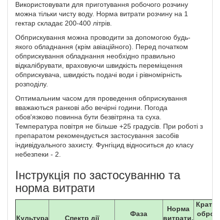
Використовувати для приготування робочого розчину
можна тільки чисту воду. Норма витрати розчину на 1
гектар складає 200-400 літрів.
Обприскування можна проводити за допомогою будь-
якого обладнання (крім авіаційного). Перед початком
обприскування обладнання необхідно правильно
відкалібрувати, враховуючи швидкість переміщення
обприскувача, швидкість подачі води і рівномірність
розподілу.
Оптимальним часом для проведення обприскування
вважаються ранкові або вечірні години. Погода
обов'язково повинна бути безвітряна та суха.
Температура повітря не більше +25 градусів. При роботі з
препаратом рекомендується застосування засобів
індивідуального захисту. Фунгіцид відноситься до класу
небезпеки - 2.
Інструкція по застосуванню та
норма витрати
Кратні
Норма
Фаза
оброб
Культура
Спектр дії
витрати,