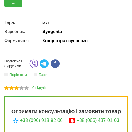
–
Тара:
5 л
Виробник:
Syngenta
Формуляція:
Концентрат суспензії
Поділіться
с друзями
Порівняти
Бажані
0
відгуків
1
2
3
4
5
60
Отримати консультацію і замовити товар
+38 (096) 918-92-06
+38 (066) 437-01-03