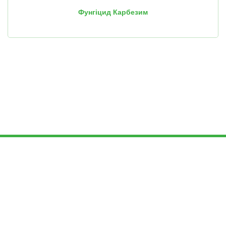
Фунгіцид Карбезим