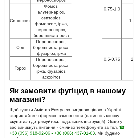
пероноспороз
Фомоз,
0,75-1,0
альтернаріоз,
септоріоз,
Соняшник
1-2/
фомопсис, іржа,
пероноспороз,
борошниста роса
Пероноспороз,
Соя
борошниста роса,
фузаріоз, іржа
0,5-0,75
2/-
Пероноспороз,
борошниста роса,
Горох
іржа, фузаріоз,
аскохітоз
Як замовити фугіцид в нашому
магазині?
Щоб купити Амістар Екстра за вигідною ціною в Україні
скористайтеся формою замовлення (натисніть кнопку
«купити» і дотримуйтесь подальших інструкцій). Якщо у
вас виникнуть питання - сміливо телефонуйте за тел.
☎
+38 (096) 918-92-06 - +38 (066) 437-01-03
. Ми будемо