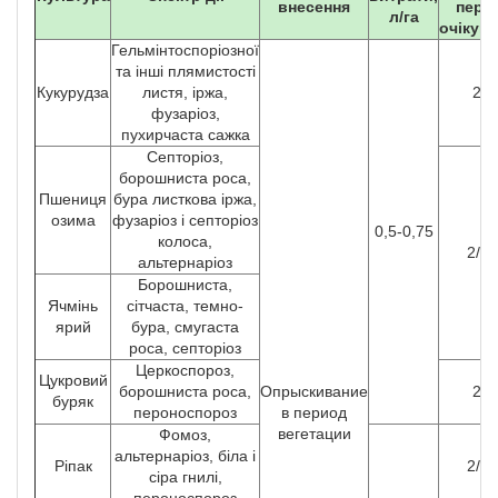
внесення
пері
л/га
очікув
Гельмінтоспоріозної
та інші плямистості
Кукурудза
листя, іржа,
2/-
фузаріоз,
пухирчаста сажка
Септоріоз,
борошниста роса,
Пшениця
бура листкова іржа,
озима
фузаріоз і септоріоз
0,5-0,75
колоса,
2/30
альтернаріоз
Борошниста,
Ячмінь
сітчаста, темно-
ярий
бура, смугаста
роса, септоріоз
Церкоспороз,
Цукровий
борошниста роса,
Опрыскивание
2/-
буряк
пероноспороз
в период
вегетации
Фомоз,
альтернаріоз, біла і
Ріпак
2/30
сіра гнилі,