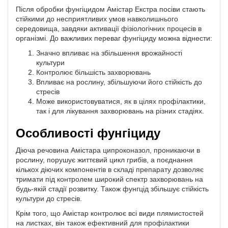
Після обробки фунгіцидом Амістар Екстра посіви стають
стійкими до несприятливих умов навколишнього
середовища, завдяки активації фізіологічних процесів в
організмі. До важливих переваг фунгіциду можна віднести:
Значно впливає на збільшення врожайності
культури
Контролює більшість захворювань
Впливає на рослину, збільшуючи його стійкість до
стресів
Може використовуватися, як в цілях профілактики,
так і для лікування захворювань на різних стадіях.
Особливості фунгіциду
Діюча речовина Амістара ципроконазол, проникаючи в
рослину, порушує життєвий цикл грибів, а поєднання
кількох діючих компонентів в складі препарату дозволяє
тримати під контролем широкий спектр захворювань на
будь-якій стадії розвитку. Також фунгцід збільшує стійкість
культури до стресів.
Крім того, що Амістар контролює всі види плямистостей
на листках, він також ефективний для профілактики