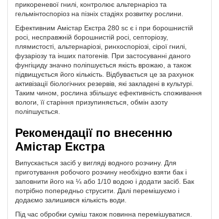
прикореневої гнилі, контролює альтернаріоз та
гельмінтоспоріоз на пізніх стадіях розвитку рослини.
Ефективним Амістар Екстра 280 sc є і при борошнистій
росі, несправжній борошнистій росі, септоріозу,
плямистості, альтернаріозі, ринхоспоріозі, сірої гнилі,
фузаріозу та інших патогенів. При застосуванні даного
фунгіциду значно поліпшується якість врожаю, а також
підвищується його кількість. Відбувається це за рахунок
активізації біологічних резервів, які закладені в культурі.
Таким чином, рослина збільшує ефективність споживання
вологи, її старіння призупиняється, обмін азоту
поліпшується.
Рекомендації по внесенню
Амістар Екстра
Випускається засіб у вигляді водного розчину. Для
приготування робочого розчину необхідно взяти бак і
заповнити його на ¼ або 1/10 водою і додати засіб. Бак
потрібно попередньо струсити. Далі перемішуємо і
додаємо залишився кількість води.
Під час обробки суміш також повинна перемішуватися.