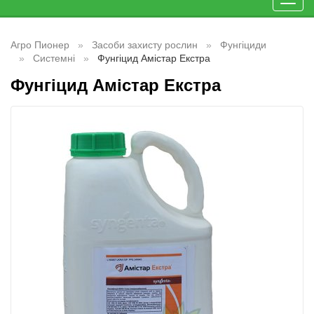
Toggl
navig
Агро Пионер
Засоби захисту рослин
Фунгіциди
Системні
Фунгіцид Амістар Екстра
Фунгіцид Амістар Екстра