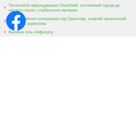
Технологія вирощування Clearfield: системний підхід до
чистого поля і стабільного врожаю
Вирощування соняшника під Гранстар: повний практичний
гайд для агронома
Калійна сіль гліфосату
Амонійна сіль гліфосату
Контактна інформація
м. Кобеляки, Полтавська обл. 39200
вул. Броварська, 7
+38 (096) 918-92-06
+38 (066) 437-01-03
(консультація агронома для
клієнтів)
Viber