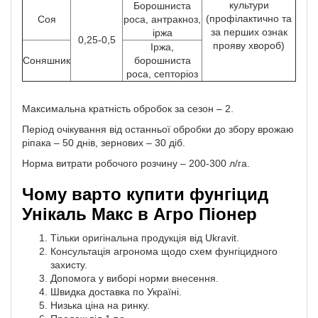
культури
Борошниста
(профілактично та
Соя
роса, антракноз,
за перших ознак
іржа
0,25-0,5
прояву хвороб)
Іржа,
Соняшник
борошниста
роса, септоріоз
Максимальна кратність обробок за сезон – 2.
Період очікування від останньої обробки до збору врожаю
ріпака – 50 днів, зернових – 30 діб.
Норма витрати робочого розчину – 200-300 л/га.
Чому варто купити фунгіцид
Унікаль Макс в Агро Піонер
Тільки оригінальна продукція від Ukravit.
Консультація агронома щодо схем фунгіцидного
захисту.
Допомога у виборі норми внесення.
Швидка доставка по Україні.
Низька ціна на ринку.