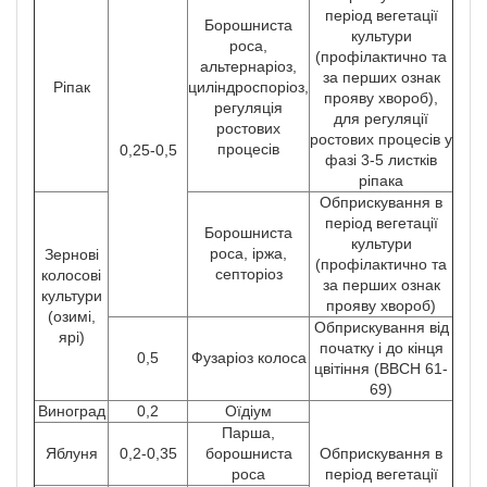
період вегетації
Борошниста
культури
роса,
(профілактично та
альтернаріоз,
за перших ознак
Ріпак
циліндроспоріоз,
прояву хвороб),
регуляція
для регуляції
ростових
ростових процесів у
процесів
0,25-0,5
фазі 3-5 листків
ріпака
Обприскування в
період вегетації
Борошниста
культури
роса, іржа,
Зернові
(профілактично та
септоріоз
колосові
за перших ознак
культури
прояву хвороб)
(озимі,
Обприскування від
ярі)
початку і до кінця
0,5
Фузаріоз колоса
цвітіння (ВВСН 61-
69)
Виноград
0,2
Оїдіум
Парша,
Яблуня
0,2-0,35
борошниста
Обприскування в
роса
період вегетації