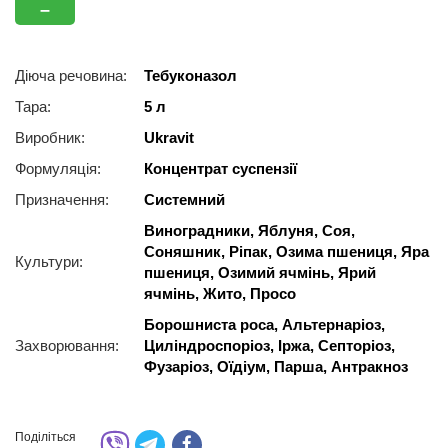
–
Діюча речовина:
Тебуконазол
Тара:
5 л
Виробник:
Ukravit
Формуляція:
Концентрат суспензії
Призначення:
Системний
Виноградники, Яблуня, Соя,
Соняшник, Ріпак, Озима пшениця, Яра
Культури:
пшениця, Озимий ячмінь, Ярий
ячмінь, Жито, Просо
Борошниста роса, Альтернаріоз,
Захворювання:
Циліндроспоріоз, Іржа, Ceптopіoз,
Фузаріоз, Оїдіум, Парша, Антракноз
Поділіться