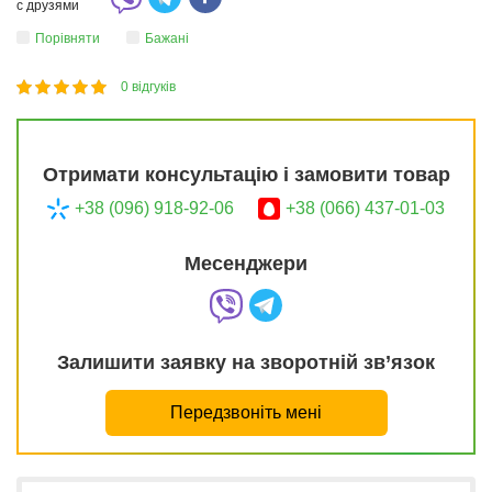
с друзями
Порівняти
Бажані
0
відгуків
1
2
3
4
5
100
Отримати консультацію і замовити товар
+38 (096) 918-92-06
+38 (066) 437-01-03
Месенджери
Залишити заявку на зворотній зв’язок
Передзвоніть мені