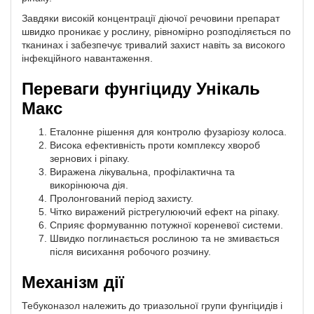
Завдяки високій концентрації діючої речовини препарат
швидко проникає у рослину, рівномірно розподіляється по
тканинах і забезпечує тривалий захист навіть за високого
інфекційного навантаження.
Переваги фунгіциду Унікаль
Макс
Еталонне рішення для контролю фузаріозу колоса.
Висока ефективність проти комплексу хвороб
зернових і ріпаку.
Виражена лікувальна, профілактична та
викорінююча дія.
Пролонгований період захисту.
Чітко виражений рістрегулюючий ефект на ріпаку.
Сприяє формуванню потужної кореневої системи.
Швидко поглинається рослиною та не змивається
після висихання робочого розчину.
Механізм дії
Тебуконазол належить до триазольної групи фунгіцидів і