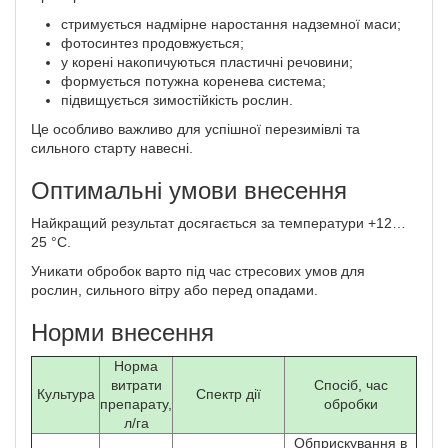
стримується надмірне наростання надземної маси;
фотосинтез продовжується;
у корені накопичуються пластичні речовини;
формується потужна коренева система;
підвищується зимостійкість рослин.
Це особливо важливо для успішної перезимівлі та
сильного старту навесні.
Оптимальні умови внесення
Найкращий результат досягається за температури +12…
25 °C.
Уникати обробок варто під час стресових умов для
рослин, сильного вітру або перед опадами.
Норми внесення
Норма
витрати
Спосіб, час
Культура
Спектр дії
препарату,
обробки
л/га
Обприскування в