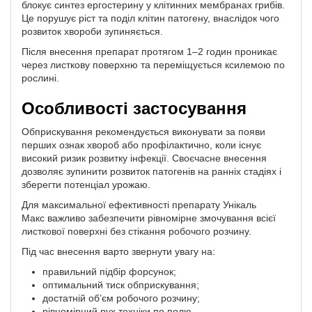
блокує синтез ергостерину у клітинних мембранах грибів.
Це порушує ріст та поділ клітин патогену, внаслідок чого
розвиток хвороби зупиняється.
Після внесення препарат протягом 1–2 годин проникає
через листкову поверхню та переміщується ксилемою по
рослині.
Особливості застосування
Обприскування рекомендується виконувати за появи
перших ознак хвороб або профілактично, коли існує
високий ризик розвитку інфекції. Своєчасне внесення
дозволяє зупинити розвиток патогенів на ранніх стадіях і
зберегти потенціал урожаю.
Для максимальної ефективності препарату Унікаль
Макс важливо забезпечити рівномірне змочування всієї
листкової поверхні без стікання робочого розчину.
Під час внесення варто звернути увагу на:
правильний підбір форсунок;
оптимальний тиск обприскування;
достатній об’єм робочого розчину;
рівномірний рух техніки по полю.