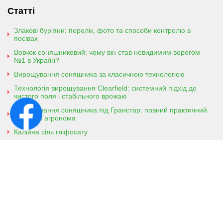
Статті
Злакові бур’яни: перелік, фото та способи контролю в
посівах
Вовчок соняшниковий: чому він став невидимим ворогом
№1 в Україні?
Вирощування соняшника за класичною технологією
Технологія вирощування Clearfield: системний підхід до
чистого поля і стабільного врожаю
Вирощування соняшника під Гранстар: повний практичний
гайд для агронома
Калійна сіль гліфосату
Амонійна сіль гліфосату
Контактна інформація
м. Кобеляки, Полтавська обл. 39200