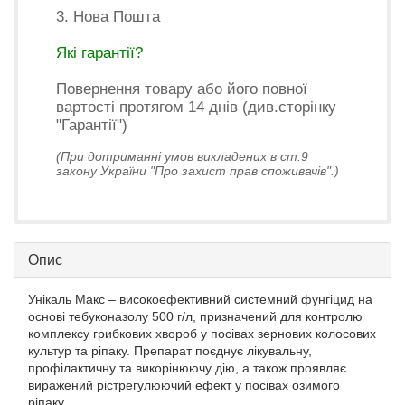
3. Нова Пошта
Які гарантії?
Повернення товару або його повної
вартості протягом 14 днів (див.сторінку
"Гарантії")
(При дотриманні умов викладених в ст.9
закону України "Про захист прав споживачів".)
Опис
Унікаль Макс – високоефективний системний фунгіцид на
основі тебуконазолу 500 г/л, призначений для контролю
комплексу грибкових хвороб у посівах зернових колосових
культур та ріпаку. Препарат поєднує лікувальну,
профілактичну та викорінюючу дію, а також проявляє
виражений рістрегулюючий ефект у посівах озимого
ріпаку.