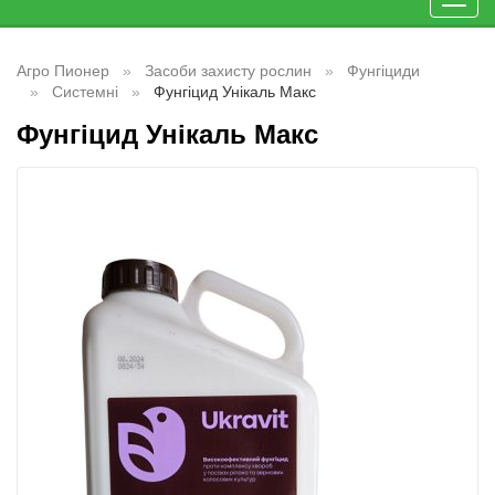
Toggl
navig
Агро Пионер
Засоби захисту рослин
Фунгіциди
Системні
Фунгіцид Унікаль Макс
Фунгіцид Унікаль Макс