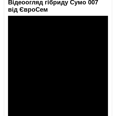
Відеоогляд гібриду Сумо 007
від ЄвроСем