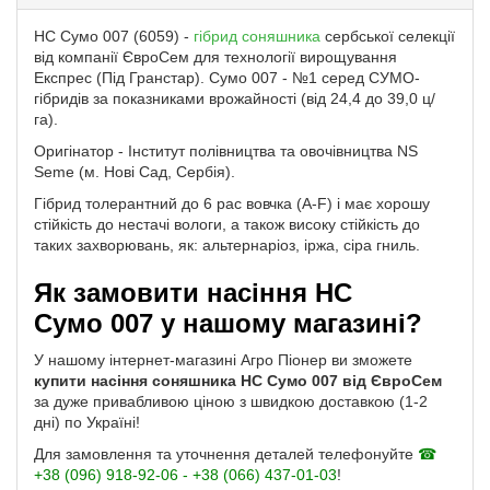
НС Сумо 007 (6059) -
гібрид соняшника
сербської селекції
від компанії ЄвроСем для технології вирощування
Експрес (Під Гранстар). Сумо 007 - №1 серед СУМО-
гібридів за показниками врожайності (від 24,4 до 39,0 ц/
га).
Оригінатор - Інститут полівництва та овочівництва NS
Seme (м. Нові Сад, Сербія).
Гібрид толерантний до 6 рас вовчка (A-F) і має хорошу
стійкість до нестачі вологи, а також високу стійкість до
таких захворювань, як: альтернаріоз, іржа, сіра гниль.
Як замовити насіння НС
Сумо 007 у нашому магазині?
У нашому інтернет-магазині Агро Піонер ви зможете
купити насіння соняшника НС Сумо 007 від ЄвроСем
за дуже привабливою ціною з швидкою доставкою (1-2
дні) по Україні!
Для замовлення та уточнення деталей телефонуйте
☎
+38 (096) 918-92-06 - +38 (066) 437-01-03
!