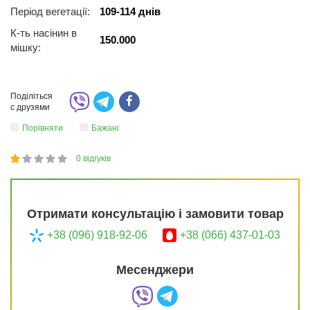
Період вегетації:
109-114 днів
К-ть насінин в
150.000
мішку:
Поділіться
с друзями
Порівняти
Бажані
0
відгуків
1
2
3
4
5
20
Отримати консультацію і замовити товар
+38 (096) 918-92-06
+38 (066) 437-01-03
Месенджери