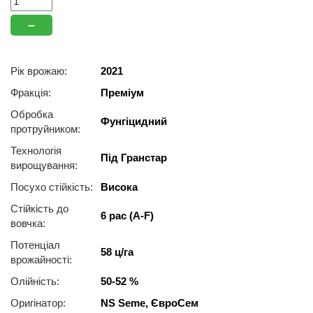
–
Рік врожаю:
2021
Фракція:
Преміум
Обробка
Фунгіцидний
протруйником:
Технологія
Під Гранстар
вирощування:
Посухо стійкість:
Висока
Стійкість до
6 рас (A-F)
вовчка:
Потенціал
58 ц/га
врожайності:
Олійність:
50-52 %
Оригінатор:
NS Seme, ЄвроСем