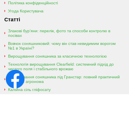
Політика конфіденційності
Угода Користувача
Статті
Злакові бур’яни: перелік, фото та способи контролю в
посівах
Вовчок соняшниковий: чому він став невидимим ворогом
№1 в Україні?
Вирощування соняшника за класичною технологією
Технологія вирощування Clearfield: системний підхід до
чистого поля і стабільного врожаю
Вирощування соняшника під Гранстар: повний практичний
гайд для агронома
Калійна сіль гліфосату
Амонійна сіль гліфосату
Контактна інформація