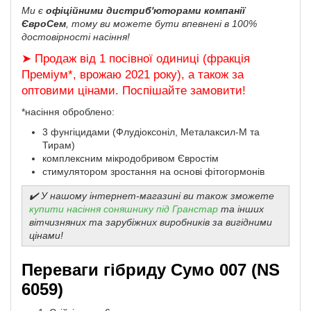
Ми є
офіційними дистриб'юторами компанії
ЄвроСем
, тому ви можете бути впевнені в 100%
достовірності насіння!
➤ Продаж від 1 посівної одиниці (фракція
Преміум*, врожаю 2021 року), а також за
оптовими цінами. Поспішайте замовити!
*насіння оброблено:
3 фунгіцидами (Флудіоксоніл, Металаксил-М та
Тирам)
комплексним мікродобривом Євростім
стимулятором зростання на основі фітогормонів
✔️ У нашому інтернет-магазині ви також зможете
купити насіння соняшнику під Гранстар
та інших
вітчизняних та зарубіжних виробників за вигідними
цінами!
Переваги гібриду Сумо 007 (NS
6059)