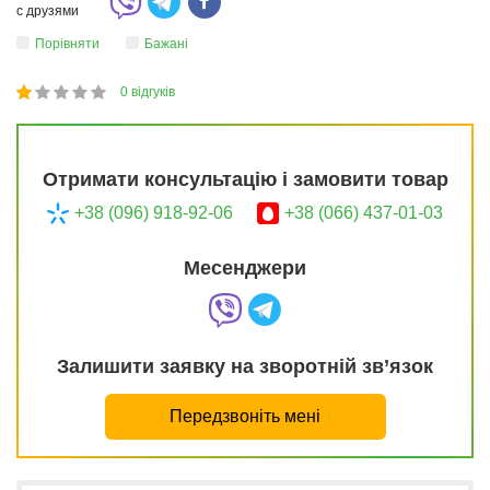
с друзями
Порівняти
Бажані
0
відгуків
1
2
3
4
5
20
Отримати консультацію і замовити товар
+38 (096) 918-92-06
+38 (066) 437-01-03
Месенджери
Залишити заявку на зворотній зв’язок
Передзвоніть мені