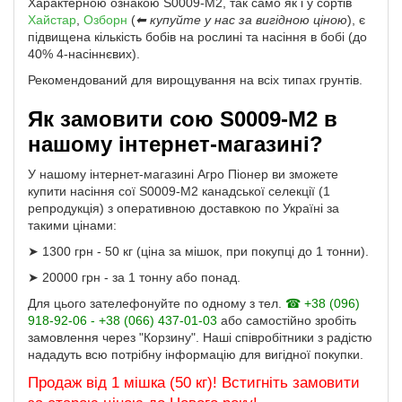
Характерною ознакою S0009-M2, так само як і у сортів
Хайстар
,
Озборн
(
⬅ купуйте у нас за вигідною ціною
), є
підвищена кількість бобів на рослині та насіння в бобі (до
40% 4-насіннєвих).
Рекомендований для вирощування на всіх типах грунтів.
Як замовити сою S0009-M2 в
нашому інтернет-магазині?
У нашому інтернет-магазині Агро Піонер ви зможете
купити насіння сої S0009-M2 канадської селекції (1
репродукція) з оперативною доставкою по Україні за
такими цінами:
➤ 1300 грн - 50 кг (ціна за мішок, при покупці до 1 тонни).
➤ 20000 грн - за 1 тонну або понад.
Для цього зателефонуйте по одному з тел.
☎ +38 (096)
918-92-06 - +38 (066) 437-01-03
або самостійно зробіть
замовлення через "Корзину". Наші співробітники з радістю
нададуть всю потрібну інформацію для вигідної покупки.
Продаж від 1 мішка (50 кг)! Встигніть замовити