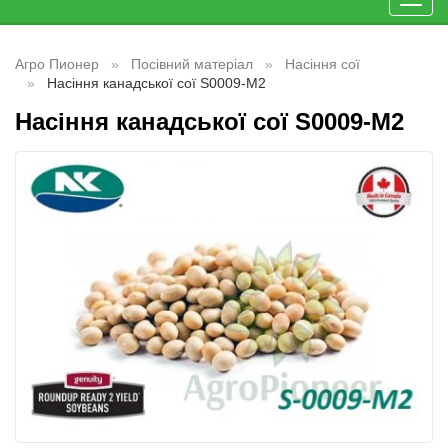
Toggl
navig
Агро Пионер
Посівний матеріал
Насіння сої
Насіння канадської сої S0009-M2
Насіння канадської сої S0009-M2