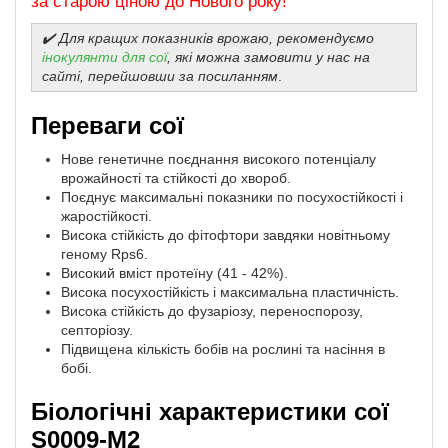
за старою ціною до Нового року!
✔️ Для кращих показників врожаю, рекомендуємо
інокулянти для сої
, які можна замовити у нас на
сайті, перейшовши за посиланням
.
Переваги сої
Нове генетичне поєднання високого потенціалу
врожайності та стійкості до хвороб.
Поєднує максимальні показники по посухостійкості і
жаростійкості.
Висока стійкість до фітофтори завдяки новітньому
геному Rps6.
Високий вміст протеїну (41 - 42%).
Висока посухостійкість і максимальна пластичність.
Висока стійкість до фузаріозу, переноспорозу,
септоріозу.
Підвищена кількість бобів на рослині та насіння в
бобі.
Біологічні характеристики сої
S0009-M2