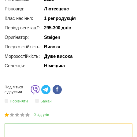
Різновид:
Лютесценс
Клас насіння:
1 репродукція
Період вегетації:
295-300 днів
Оригінатор:
Steigen
Посухо стійкість:
Висока
Морозостійкість:
Дуже висока
Селекція:
Німецька
Поділіться
с друзями
Порівняти
Бажані
0
відгуків
1
2
3
4
5
20