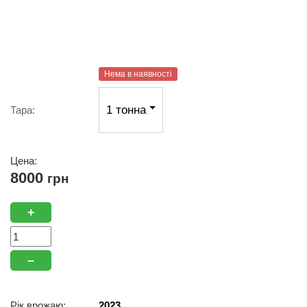
Нема в наявності
1 тонна
Тара:
Цена:
8000
грн
+
–
Рік врожаю:
2023