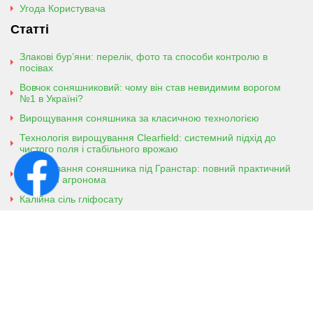
Угода Користувача
Статті
Злакові бур’яни: перелік, фото та способи контролю в
посівах
Вовчок соняшниковий: чому він став невидимим ворогом
№1 в Україні?
Вирощування соняшника за класичною технологією
Технологія вирощування Clearfield: системний підхід до
чистого поля і стабільного врожаю
Вирощування соняшника під Гранстар: повний практичний
гайд для агронома
Калійна сіль гліфосату
Амонійна сіль гліфосату
Контактна інформація
м. Кобеляки, Полтавська обл. 39200