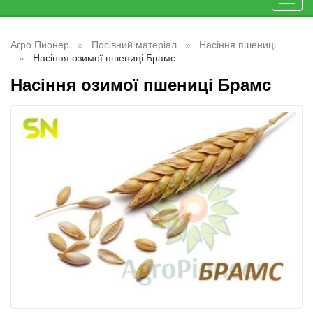
Toggl
navig
Агро Пионер
Посівний матеріал
Насіння пшениці
Насіння озимої пшениці Брамс
Насіння озимої пшениці Брамс