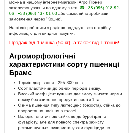
можна в нашому інтернет-магазині Агро Піонер
зателефонувавши по одному з тел.
☎ +38 (096) 918-92-
06 - +38 (066) 437-01-03
або самостійно зробивши
замовлення через "Кошик".
Наші співробітники з радістю нададуть всю потрібну
інформацію для вигідної покупки.
Продаж від 1 мішка (50 кг), а також від 1 тонни!
Агроморфологічні
характеристики сорту пшениці
Брамс
Термін дозрівання - 295-300 днів.
Сорт пластичний до різних періодів висіву.
Високий коефіцієнт кущіння дає змогу знизити норми
посіву без зниження продуктивності з 1 га.
Озима пшениця типу лютесценс (безоста), стійка до
проростання насіння в колосі.
Володіє генетичною стійкістю до бурої іржі та
фузаріозу, але для повного спектра захисту
рекомендується використовувати фунгіциди по