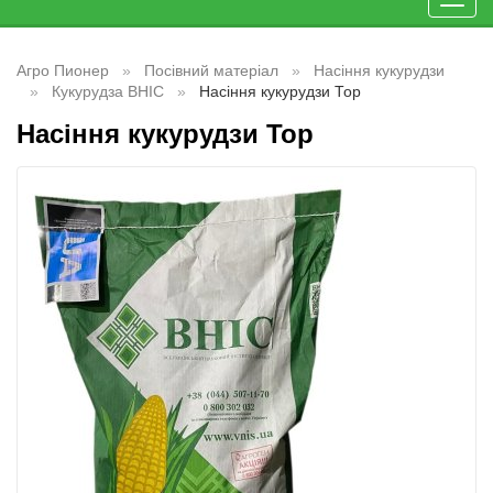
Toggl
navig
Агро Пионер
Посівний матеріал
Насіння кукурудзи
Кукурудза ВНІС
Насіння кукурудзи Тор
Насіння кукурудзи Тор