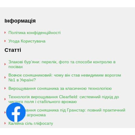
Інформація
Політика конфіденційності
Угода Користувача
Статті
Злакові бур’яни: перелік, фото та способи контролю в
посівах
Вовчок соняшниковий: чому він став невидимим ворогом
№1 в Україні?
Вирощування соняшника за класичною технологією
Технологія вирощування Clearfield: системний підхід до
чистого поля і стабільного врожаю
Вирощування соняшника під Гранстар: повний практичний
гайд для агронома
Калійна сіль гліфосату
Амонійна сіль гліфосату