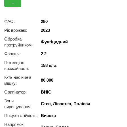
–
ФАО:
280
Рік врожаю:
2023
Обробка
Фунгіцидний
протруйником:
Фракція:
2.2
Потенціал
158 ц/га
врожайності:
К-ть насінин в
80.000
мішку:
Оригінатор:
ВНІС
Зони
Степ, Лісостеп, Полісся
вирощування:
Посухо стійкість:
Висока
Напрямок