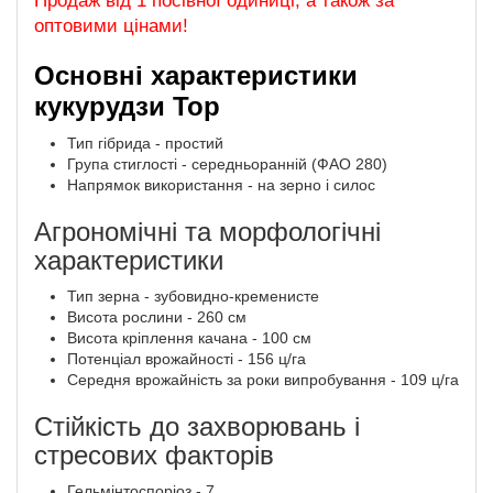
Продаж від 1 посівної одиниці, а також за
оптовими цінами!
Основні характеристики
кукурудзи Тор
Тип гібрида - простий
Група стиглості - середньоранній (ФАО 280)
Напрямок використання - на зерно і силос
Агрономічні та морфологічні
характеристики
Тип зерна - зубовидно-кременисте
Висота рослини - 260 см
Висота кріплення качана - 100 см
Потенціал врожайності - 156 ц/га
Середня врожайність за роки випробування - 109 ц/га
Стійкість до захворювань і
стресових факторів
Гельмінтоспоріоз - 7