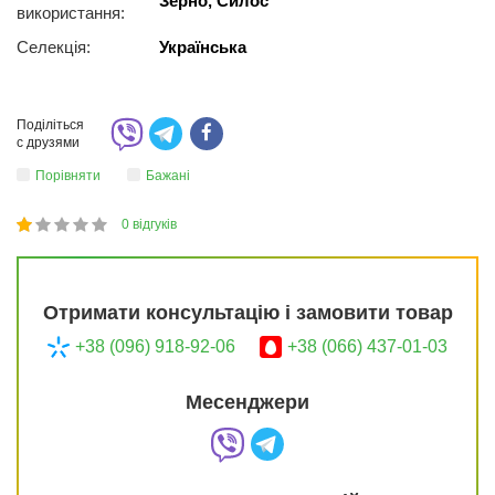
Зерно, Силос
використання:
Селекція:
Українська
Поділіться
с друзями
Порівняти
Бажані
0
відгуків
1
2
3
4
5
20
Отримати консультацію і замовити товар
+38 (096) 918-92-06
+38 (066) 437-01-03
Месенджери