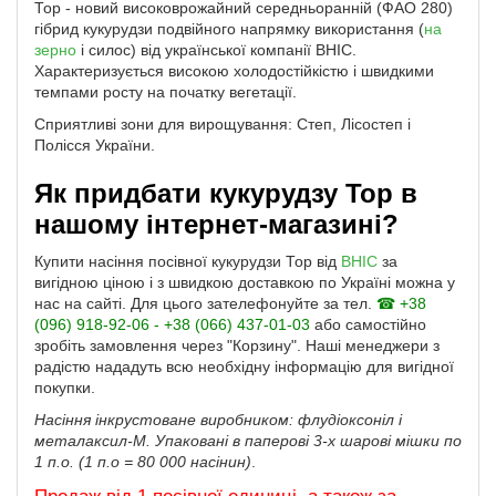
Тор - новий високоврожайний середньоранній (ФАО 280)
гібрид кукурудзи подвійного напрямку використання (
на
зерно
і силос) від української компанії ВНІС.
Характеризується високою холодостійкістю і швидкими
темпами росту на початку вегетації.
Сприятливі зони для вирощування: Степ, Лісостеп і
Полісся України.
Як придбати кукурудзу Тор в
нашому інтернет-магазині?
Купити насіння посівної кукурудзи Тор від
ВНІС
за
вигідною ціною і з швидкою доставкою по Україні можна у
нас на сайті. Для цього зателефонуйте за тел.
☎ +38
(096) 918-92-06 - +38 (066) 437-01-03
або самостійно
зробіть замовлення через "Корзину". Наші менеджери з
радістю нададуть всю необхідну інформацію для вигідної
покупки.
Насіння інкрустоване виробником: флудіоксоніл і
металаксил-М. Упаковані в паперові 3-х шарові мішки по
1 п.о. (1 п.о = 80 000 насінин)
.