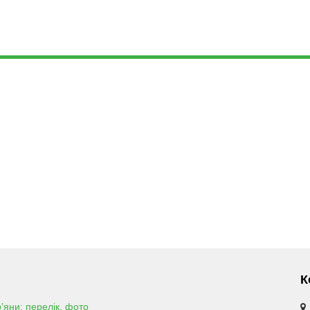
К
р’яни: перелік, фото