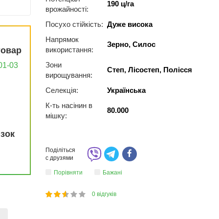
190 ц/га
врожайності:
Посухо стійкість:
Дуже висока
Напрямок
Зерно, Силос
товар
використання:
Зони
01-03
Степ, Лісостеп, Полісся
вирощування:
Селекція:
Українська
К-ть насінин в
80.000
мішку:
язок
Поділіться
с друзями
Порівняти
Бажані
0
відгуків
1
2
3
4
5
50
)