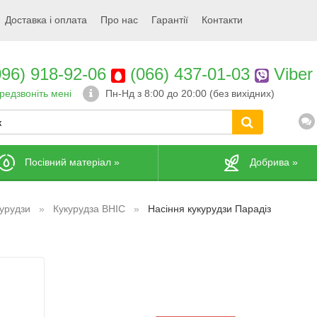
Доставка і оплата
Про нас
Гарантії
Контакти
96) 918-92-06
(066) 437-01-03
Viber
редзвоніть мені
Пн-Нд з 8:00 до 20:00 (без вихідних)
Посівний матеріал
»
Добрива
»
курудзи
Кукурудза ВНІС
Насіння кукурудзи Парадіз