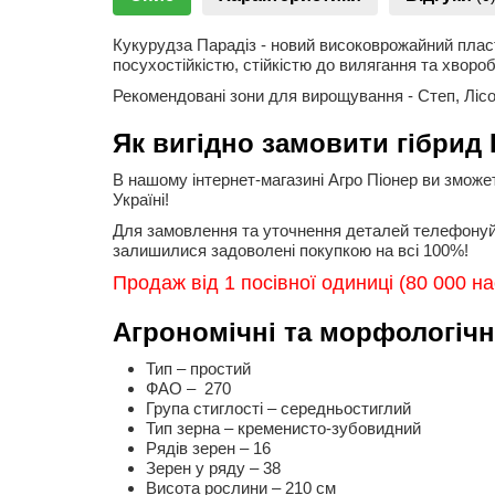
Кукурудза Парадіз - новий високоврожайний пласт
посухостійкістю, стійкістю до вилягання та хвор
Рекомендовані зони для вирощування - Степ, Лісо
Як вигідно замовити гібрид 
В нашому інтернет-магазині Агро Піонер ви зможет
Україні!
Для замовлення та уточнення деталей телефону
залишилися задоволені покупкою на всі 100%!
Продаж від 1 посівної одиниці (80 000 на
Агрономічні та морфологічн
Тип – простий
ФАО – 270
Група стиглості – середньостиглий
Тип зерна – кременисто-зубовидний
Рядів зерен – 16
Зерен у ряду – 38
Висота рослини – 210 см