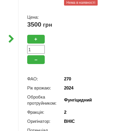
Нема в наявності
Цена:
3500
грн
+
–
ФАО:
270
Рік врожаю:
2024
Обробка
Фунгіцидний
протруйником:
Фракція:
2
Оригінатор:
ВНІС
Потенціал