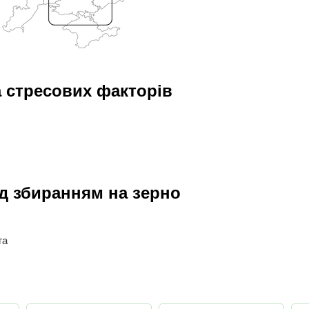
а стресових факторів
д збиранням на зерно
га