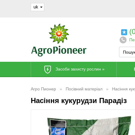
uk
(0
Пе
Засоби захисту рослин
»
Агро Пионер
Посівний матеріал
Насіння ку
Насіння кукурудзи Парадіз