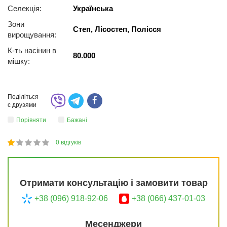
Селекція:
Українська
Зони
Степ, Лісостеп, Полісся
вирощування:
К-ть насінин в
80.000
мішку:
Поділіться
с друзями
Порівняти
Бажані
0
відгуків
1
2
3
4
5
20
Отримати консультацію і замовити товар
+38 (096) 918-92-06
+38 (066) 437-01-03
Месенджери