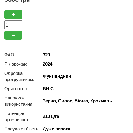
+
–
ФАО:
320
Рік врожаю:
2024
Обробка
Фунгіцидний
протруйником:
Оригінатор:
ВНІС
Напрямок
Зерно, Силос, Біогаз, Крохмаль
використання:
Потенціал
210 ц/га
врожайності:
Посухо стійкість:
Дуже висока