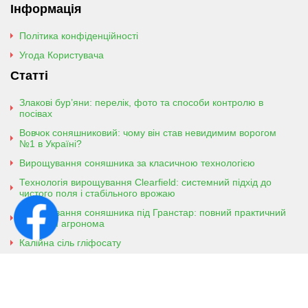
Інформація
Політика конфіденційності
Угода Користувача
Статті
Злакові бур’яни: перелік, фото та способи контролю в
посівах
Вовчок соняшниковий: чому він став невидимим ворогом
№1 в Україні?
Вирощування соняшника за класичною технологією
Технологія вирощування Clearfield: системний підхід до
чистого поля і стабільного врожаю
Вирощування соняшника під Гранстар: повний практичний
гайд для агронома
Калійна сіль гліфосату
Амонійна сіль гліфосату
Контактна інформація