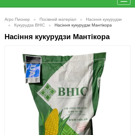
Toggl
navig
Агро Пионер
Посівний матеріал
Насіння кукурудзи
Кукурудза ВНІС
Насіння кукурудзи Мантікора
Насіння кукурудзи Мантікора