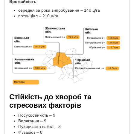
Врожайність
:
середня за роки випробування – 140 ц/га
потенціал – 210 ц/га
Стійкість до хвороб та
стресових факторів
Посухостійкість – 9
Вилягання – 9
Пухирчаста сажка – 8
Фузаріоз – 8