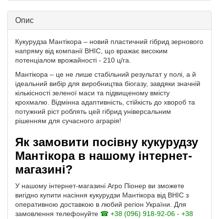
Опис
Кукурудза Мантікора – новий пластичний гібрид зернового
напряму від компанії ВНІС, що вражає високим
потенціалом врожайності - 210 ц/га.
Мантікора – це не лише стабільний результат у полі, а й
ідеальний вибір для виробництва біогазу, завдяки значній
кількісності зеленої маси та підвищеному вмісту
крохмалю. Відмінна адаптивність, стійкість до хвороб та
потужний ріст роблять цей гібрид універсальним
рішенням для сучасного аграрія!
Як замовити посівну кукурудзу
Мантікора в нашому інтернет-
магазині?
У нашому інтернет-магазині Агро Піонер ви зможете
вигідно купити насіння кукурудзи Мантікора від ВНІС з
оперативною доставкою в любий регіон України. Для
замовлення телефонуйте
☎ +38 (096) 918-92-06 - +38