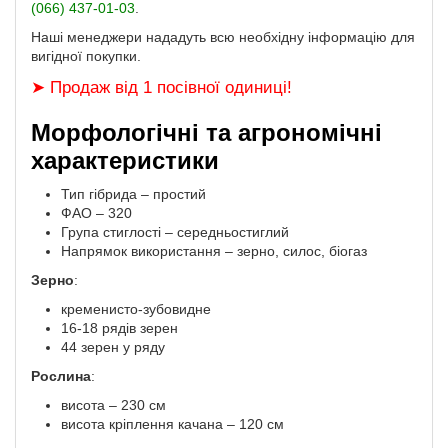
(066) 437-01-03
.
Наші менеджери нададуть всю необхідну інформацію для
вигідної покупки.
➤ Продаж від 1 посівної одиниці!
Морфологічні та агрономічні
характеристики
Тип гібрида – простий
ФАО – 320
Група стиглості – середньостиглий
Напрямок використання – зерно, силос, біогаз
Зерно
:
кременисто-зубовидне
16-18 рядів зерен
44 зерен у ряду
Рослина
:
висота – 230 см
висота кріплення качана – 120 см