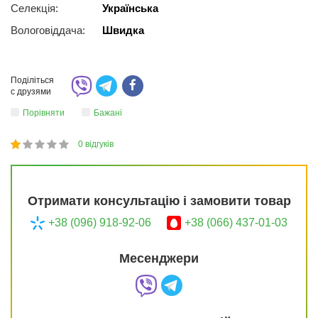
Селекція:
Українська
Вологовіддача:
Швидка
Поділіться
с друзями
Порівняти
Бажані
0
відгуків
1
2
3
4
5
20
Отримати консультацію і замовити товар
+38 (096) 918-92-06
+38 (066) 437-01-03
Месенджери