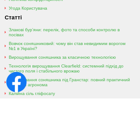
Угода Користувача
Статті
Злакові бур’яни: перелік, фото та способи контролю в
посівах
Вовчок соняшниковий: чому він став невидимим ворогом
№1 в Україні?
Вирощування соняшника за класичною технологією
Технологія вирощування Clearfield: системний підхід до
чистого поля і стабільного врожаю
Вирощування соняшника під Гранстар: повний практичний
гайд для агронома
Калійна сіль гліфосату
Амонійна сіль гліфосату
Контактна інформація