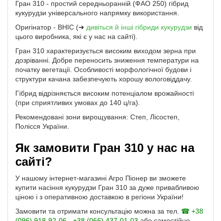
Гран 310 - простий середньоранній (ФАО 250) гібрид
кукурудзи універсального напрямку використання.
Оригінатор - ВНІС (➜
дивіться й інші гібриди кукурудзи
від
цього виробника, які є у нас на сайті).
Гран 310 характеризується високим виходом зерна при
дозріванні. Добре переносить зниження температури на
початку вегетації. Особливості морфологічної будови і
структури качана забезпечують хорошу вологовіддачу.
Гібрид відрізняється високим потенціалом врожайності
(при сприятливих умовах до 140 ц/га).
Рекомендовані зони вирощування: Степ, Лісостеп,
Полісся України.
Як замовити Гран 310 у нас на
сайті?
У нашому інтернет-магазині Агро Піонер ви зможете
купити насіння кукурудзи Гран 310 за дуже привабливою
ціною і з оперативною доставкою в регіони України!
Замовити та отримати консультацію можна за тел.
☎ +38
(096) 918-92-06 - +38 (066) 437-01-03
або самостійно