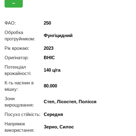
–
ФАО:
250
Обробка
Фунгіцидний
протруйником:
Рік врожаю:
2023
Оригінатор:
ВНІС
Потенціал
140 ц/га
врожайності:
К-ть насінин в
80.000
мішку:
Зони
Степ, Лісостеп, Полісся
вирощування:
Посухо стійкість:
Середня
Напрямок
Зерно, Силос
використання: