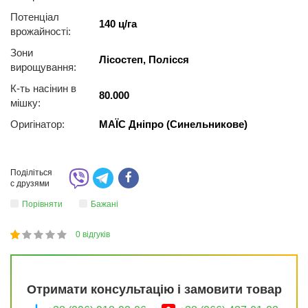
Потенціал
140 ц/га
врожайності:
Зони
Лісостеп, Полісся
вирощування:
К-ть насінин в
80.000
мішку:
Оригінатор:
МАЇС Дніпро (Синельникове)
Поділіться
с друзями
Порівняти
Бажані
0
відгуків
1
2
3
4
5
20
Отримати консультацію і замовити товар