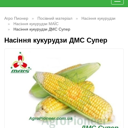
Toggl
navig
Агро Пионер
Посівний матеріал
Насіння кукурудзи
Насіння кукурудзи МАЇС
Насіння кукурудзи ДМС Супер
Насіння кукурудзи ДМС Супер