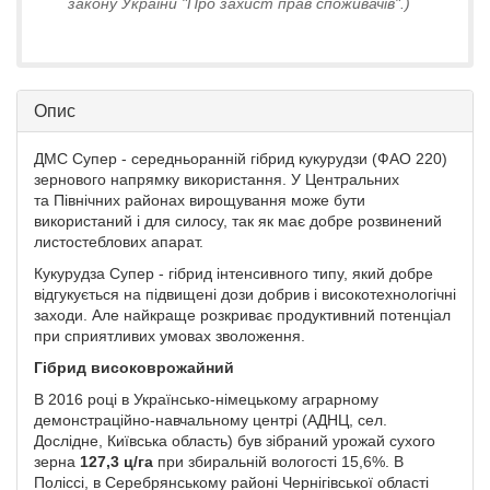
закону України "Про захист прав споживачів".)
Опис
ДМС Супер - середньоранній гібрид кукурудзи (ФАО 220)
зернового напрямку використання. У Центральних
та Північних районах вирощування може бути
використаний і для силосу, так як має добре розвинений
листостеблових апарат.
Кукурудза Супер - гібрид інтенсивного типу, який добре
відгукується на підвищені дози добрив і високотехнологічні
заходи. Але найкраще розкриває продуктивний потенціал
при сприятливих умовах зволоження.
Гібрид високоврожайний
В 2016 році в Українсько-німецькому аграрному
демонстраційно-навчальному центрі (АДНЦ, сел.
Дослідне, Київська область) був зібраний урожай сухого
зерна
127,3 ц/га
при збиральній вологості 15,6%. В
Поліссі, в Серебрянському районі Чернігівської області