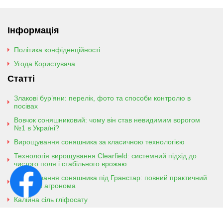
Інформація
Політика конфіденційності
Угода Користувача
Статті
Злакові бур’яни: перелік, фото та способи контролю в
посівах
Вовчок соняшниковий: чому він став невидимим ворогом
№1 в Україні?
Вирощування соняшника за класичною технологією
Технологія вирощування Clearfield: системний підхід до
чистого поля і стабільного врожаю
Вирощування соняшника під Гранстар: повний практичний
гайд для агронома
Калійна сіль гліфосату
Амонійна сіль гліфосату