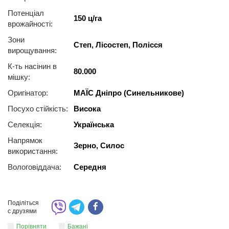
Потенціал
150 ц/га
врожайності:
Зони
Степ, Лісостеп, Полісся
вирощування:
К-ть насінин в
80.000
мішку:
Оригінатор:
МАЇС Дніпро (Синельникове)
Посухо стійкість:
Висока
Селекція:
Українська
Напрямок
Зерно, Силос
використання:
Вологовіддача:
Середня
Поділіться
с друзями
Порівняти
Бажані