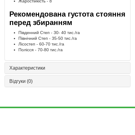
Жаростійкість - 8
Рекомендована густота стояння
перед збиранням
Південний Степ - 30- 40 тис./га
Північний Степ - 35-50 тис./га
Лісостеп - 60-70 тис./га
Полісся - 70-80 тис./га
Характеристики
Відгуки
(0)