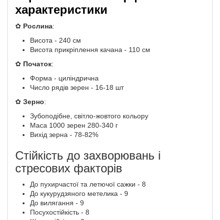
характеристики
✿
Рослина
:
Висота - 240 см
Висота прикріплення качана - 110 см
✿
Початок
:
Форма - циліндрична
Число рядів зерен - 16-18 шт
✿
Зерно
:
Зубоподібне, світло-жовтого кольору
Маса 1000 зерен 280-340 г
Вихід зерна - 78-82%
Стійкість до захворювань і
стресових факторів
До пухирчастої та летючої сажки - 8
До кукурудзяного метелика - 9
До вилягання - 9
Посухостійкість - 8