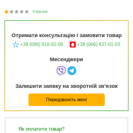
0
відгуків
1
2
3
4
5
20
Отримати консультацію і замовити товар
+38 (096) 918-92-06
+38 (066) 437-01-03
Месенджери
Залишити заявку на зворотній зв’язок
Передзвоніть мені
Як оплатити товар?