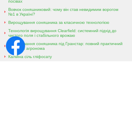
посівах
Вовчок соняшниковий: чому він став невидимим ворогом
№1 в Україні?
Вирощування соняшника за класичною технологією
Технологія вирощування Clearfield: системний підхід до
чистого поля і стабільного врожаю
Вирощування соняшника під Гранстар: повний практичний
гайд для агронома
Калійна сіль гліфосату
Амонійна сіль гліфосату
Контактна інформація
м. Кобеляки, Полтавська обл. 39200
вул. Броварська, 7
+38 (096) 918-92-06