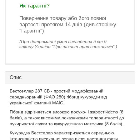
Які гарантії?
Повернення товару або його повної
вартості протягом 14 днів (див.сторінку
"Гарантії")
(При дотриманні умов викладених в ст.9
закону України "Про захист прав споживачів".)
Опис
Бестселлер 287 СВ - простий модифікований
середньоранній (ФАО 280) гібрид кукурудзи від
української компанії МАЇС.
Гібрид відрізняється високою посухо- і жаростійкістю (8
балів), а також високими показниками толерантності до
пухирчастої сажки та кукурудзяного метелика (8 балів).
Кукурудза Бестселер характеризується середньою
інтенсивністю висихання зерна після настання фази